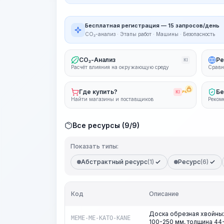
Бесплатная регистрация — 15 запросов/день
CO₂-анализ · Этапы работ · Машины · Безопасность
CO₂-Анализ
Ре
KI
Расчёт влияния на окружающую среду
Сравн
Где купить?
Бе
KI
PRO
Найти магазины и поставщиков
Реком
Все ресурсы (9/9)
Показать типы:
Абстрактный ресурс
(1)
Ресурс
(6)
Код
Описание
Доска обрезная хвойных
MEME-ME-KATO-KANE
100-250 мм, толщина 44