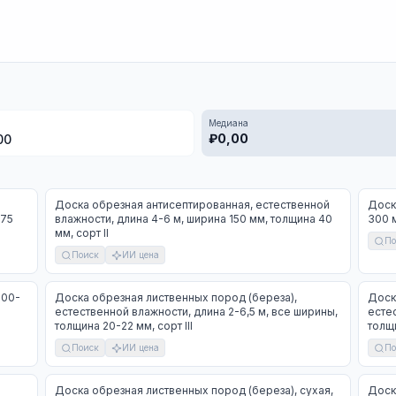
Медиана
₽
0,00
00
Доска обрезная антисептированная, естественной
Доск
 75
влажности, длина 4-6 м, ширина 150 мм, толщина 40
300 м
мм, сорт II
По
Поиск
ИИ цена
100-
Доска обрезная лиственных пород (береза),
Доск
естественной влажности, длина 2-6,5 м, все ширины,
естес
толщина 20-22 мм, сорт III
толщи
Поиск
ИИ цена
По
Доска обрезная лиственных пород (береза), сухая,
Доск