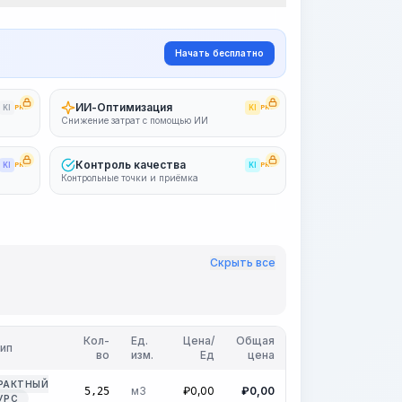
Начать бесплатно
ИИ-Оптимизация
KI
PRO
KI
PRO
Снижение затрат с помощью ИИ
Контроль качества
KI
PRO
KI
PRO
Контрольные точки и приёмка
Скрыть все
Кол-
Ед.
Цена/
Общая
ип
во
изм.
Ед
цена
РАКТНЫЙ
м3
₽
0,00
₽
0,00
5,25
УРС