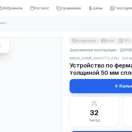
Избранное
Каталог
Сравнение
Цены
Глоссари
Устройство по фермам настила, рабочего толщиной 50 мм сплошн...
Копировать
Excel
TXT
Деревянные конструкции
ДЕРЕВ
MEKA_KAME_KAVOTO_KALI · 100 м
Устройство по ферм
толщиной 50 мм сп
Каль
32
Чел/Ед