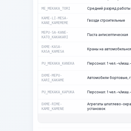
Средний разряд работы 
ME_MEKAKA_TORI
KAME-LI-MESA-
Гвозди строительные
KANE_KAMEMEME
MEPU-SA-KANE-
Паста антисептическая
KATO_KAKAKARI
DXME-KASA-
Краны на автомобильном
KASA_KAMESA
Персонал: 1 чел.-ч/маш.
PU_MEKAKA_KANEKA
DXME-MEPU-
Автомобили бортовые, г
KARI_KAKAME
Персонал: 1 чел.-ч/маш.
PU_MEKAKA_KAPUKA
Агрегаты шпатлево-окр
DXME-RIME-
установок
KAME_KAMENE