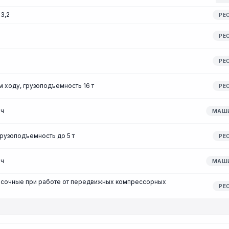
3,2
РЕ
РЕ
РЕ
 ходу, грузоподъемность 16 т
РЕ
-ч
МАШ
рузоподъемность до 5 т
РЕ
-ч
МАШ
асочные при работе от передвижных компрессорных
РЕ