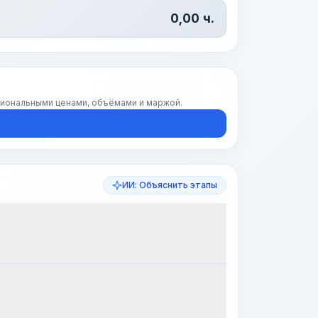
0,00
ч.
егиональными ценами, объёмами и маржой.
ИИ: Объяснить этапы
апы работ
Визуализация этапов
PRO
~15-30 Sek.