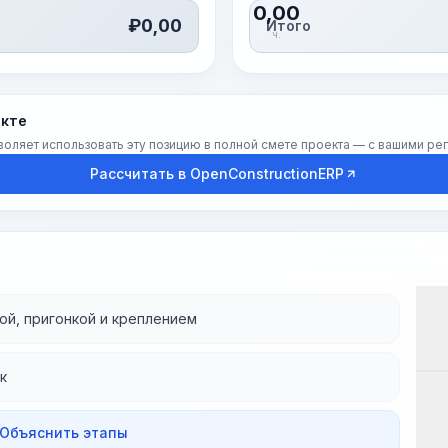
0,00
₽
0,00
Итого
ч.
екте
воляет использовать эту позицию в полной смете проекта — с вашими р
Рассчитать в OpenConstructionERP
ой, пригонкой и креплением
Эт
к
 Объяснить этапы