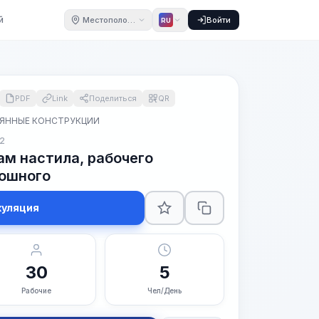
й
Местоположение
Войти
RU
PDF
Link
Поделиться
QR
ЯННЫЕ КОНСТРУКЦИИ
2
ам настила, рабочего
лошного
куляция
30
5
Рабочие
Чел/День