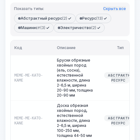
Показать типы:
Скрыть все
Абстрактный ресурс
(2)
Ресурс
(13)
Машинист
(3)
Электричество
(2)
Код
Описание
Тип
Бруски обрезные
хвойных пород
(ель, сосна),
естественной
MEME-ME-KATO-
АБСТРАКТНЫЙ
влажности, длина
KAME
РЕСУРС
2-6,5 м, ширина
20-90 мм, толщина
20-90 мм
Доска обрезная
хвойных пород,
естественной
MEME-ME-KATO-
АБСТРАКТНЫЙ
влажности, длина
KANE
РЕСУРС
2-6,5 м, ширина
100-250 мм,
толщина 44-50 мм