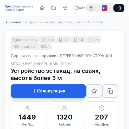
Open
Construction
Каталог
RU
Estimate
.com
Каталог
Устройство эстакад, на сваях, высота более 3 м
Копировать
Excel
TXT
PDF
Link
Поделиться
QR
Деревянные конструкции
ДЕРЕВЯННЫЕ КОНСТРУКЦИИ
MEKA_KAME_KANEPU_KARI · 100 м3
Устройство эстакад, на сваях,
высота более 3 м
Калькуляция
1449
1320
207
Чел/Ед
Рабочие
Чел/День