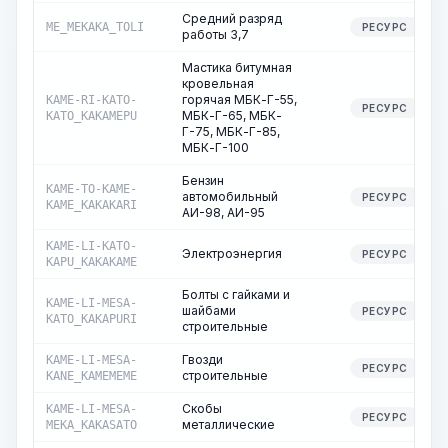
Средний разряд
ME_MEKAKA_TOLI
РЕСУРС
работы 3,7
Мастика битумная
кровельная
горячая МБК-Г-55,
KAME-RI-KATO-
РЕСУРС
МБК-Г-65, МБК-
KATO_KAKAMEPU
Г-75, МБК-Г-85,
МБК-Г-100
Бензин
KAME-TO-KAME-
автомобильный
РЕСУРС
KAME_KAKAKARI
АИ-98, АИ-95
KAME-LI-KATO-
Электроэнергия
РЕСУРС
KAPU_KAKAKAME
Болты с гайками и
KAME-LI-MESA-
шайбами
РЕСУРС
KATO_KAKAPURI
строительные
Гвозди
KAME-LI-MESA-
РЕСУРС
строительные
KANE_KAMEMEME
Скобы
KAME-LI-MESA-
РЕСУРС
металлические
MEKA_KAKASATO