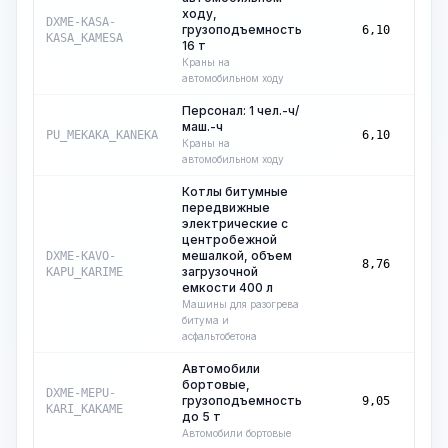
ходу,
маш.-
DXME-KASA-
грузоподъемность
6,10
ч
KASA_KAMESA
16 т
Краны на
автомобильном ходу
Персонал: 1 чел.-ч/
маш.-ч
маш.-
PU_MEKAKA_KANEKA
6,10
ч
Краны на
автомобильном ходу
Котлы битумные
передвижные
электрические с
центробежной
мешалкой, объем
маш.-
DXME-KAVO-
8,76
загрузочной
ч
KAPU_KARIME
емкости 400 л
Машины для разогрева
битума и
асфальтобетона
Автомобили
бортовые,
маш.-
DXME-MEPU-
грузоподъемность
9,05
ч
KARI_KAKAME
до 5 т
Автомобили бортовые