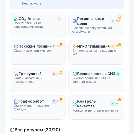
Безопасность
CO₂-Анализ
Региональные
KI
KI
PRO
Расчёт влияния на
цены
окружающую среду
Сравнение покупательной
способности
Похожие позиции
ИИ-Оптимизация
KI
PRO
KI
PRO
Сравнимые калькуляции
Снижение затрат с помощью
ИИ
Где купить?
Безопасность и СИЗ
KI
PRO
KI
Найти магазины и
Рекомендации по СИЗ на
поставщиков
каждый ресурс
График работ
Контроль
KI
PRO
KI
PRO
Сроки и планирование
качества
бригады
Контрольные точки и приёмка
Все ресурсы (20/20)