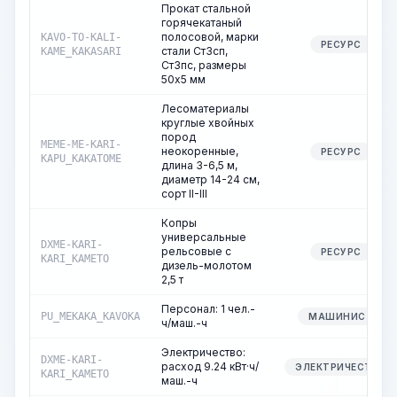
Прокат стальной
горячекатаный
полосовой, марки
KAVO-TO-KALI-
РЕСУРС
стали Ст3сп,
KAME_KAKASARI
Ст3пс, размеры
50х5 мм
Лесоматериалы
круглые хвойных
пород
MEME-ME-KARI-
неокоренные,
РЕСУРС
KAPU_KAKATOME
длина 3-6,5 м,
диаметр 14-24 см,
сорт II-III
Копры
универсальные
DXME-KARI-
рельсовые с
РЕСУРС
KARI_KAMETO
дизель-молотом
2,5 т
Персонал: 1 чел.-
PU_MEKAKA_KAVOKA
МАШИНИСТ
ч/маш.-ч
Электричество:
DXME-KARI-
расход 9.24 кВт·ч/
ЭЛЕКТРИЧЕСТВО
KARI_KAMETO
маш.-ч