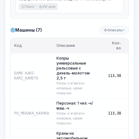
Поиск
ИИ цена
Машины (7)
Описать
KI
Кол-
Ед.
Код
Описание
во
изм.
Копры
универсальные
рельсовые с
дизель-молотом
маш.-
DXME-KARI-
113,30
2,5 т
ч
KARI_KAMETO
Копры и агрегаты
копровые, кроме
плавучих
Персонал: 1 чел.-ч/
маш.-ч
маш.-
PU_MEKAKA_KAVOKA
113,30
Копры и агрегаты
ч
копровые, кроме
плавучих
Краны на
автомобильном