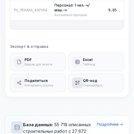
Персонал: 1 чел.-ч/
маш.-
маш.-ч
PU_MEKAKA_KAPUKA
9,05
ч
Автомобили бортовые
Об
Экспорт & отправка
PDF
Excel
Версия для печати
Таблица
Поделиться
QR-код
Копировать ссылку
Сканировать
База данных:
55 719 описанных
Подробнее →
строительных работ с 27 672