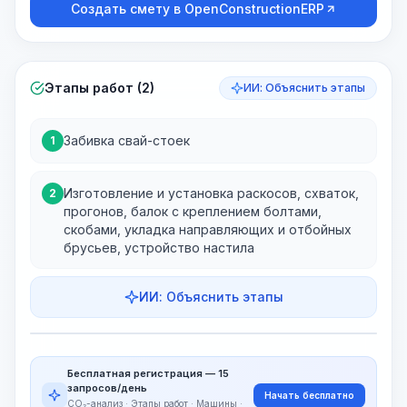
Создать смету в OpenConstructionERP
Этапы работ (2)
ИИ: Объяснить этапы
Забивка свай-стоек
1
Изготовление и установка раскосов, схваток,
2
прогонов, балок с креплением болтами,
скобами, укладка направляющих и отбойных
брусьев, устройство настила
ИИ: Объяснить этапы
Этапы работ
Визуализация этапов
PRO
Бесплатная регистрация — 15
~15-30 Sek.
запросов/день
Начать бесплатно
CO₂-анализ · Этапы работ · Машины ·