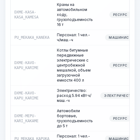
Краны на
автомобильном
DXME-KASA-
ходу,
РЕСУРС
KASA_KAMESA
грузоподъемность
16 т
Персонал: 1 чел.-
PU_MEKAKA_KANEKA
МАШИНИСТ
ч/маш.-ч
Котлы битумные
передвижные
электрические с
DXME-KAVO-
центробежной
РЕСУРС
KAPU_KARIME
мешалкой, объем
загрузочной
емкости 400 л
Электричество:
DXME-KAVO-
расход 5.94 кВт·ч/
ЭЛЕКТРИЧЕСТВО
KAPU_KARIME
маш.-ч
Автомобили
бортовые,
DXME-MEPU-
РЕСУРС
грузоподъемность
KARI_KAKAME
до 5 т
Персонал: 1 чел.-
PU_MEKAKA_KAPUKA
МАШИНИСТ