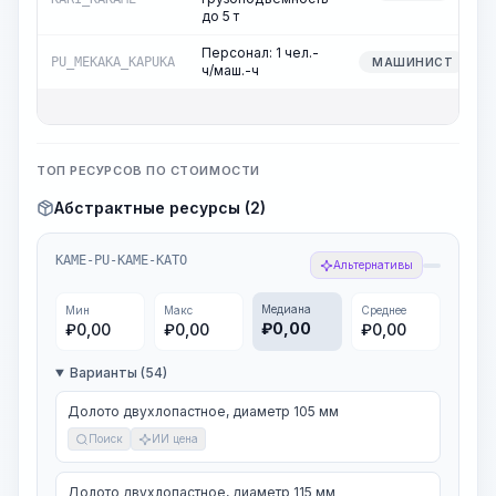
до 5 т
Персонал: 1 чел.-
PU_MEKAKA_KAPUKA
МАШИНИСТ
ч/маш.-ч
ТОП РЕСУРСОВ ПО СТОИМОСТИ
Абстрактные ресурсы (2)
KAME-PU-KAME-KATO
Альтернативы
Медиана
Мин
Макс
Среднее
₽
0,00
₽
0,00
₽
0,00
₽
0,00
Варианты (54)
Долото двухлопастное, диаметр 105 мм
Поиск
ИИ цена
Долото двухлопастное, диаметр 115 мм