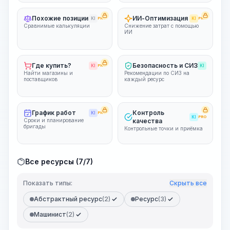
Похожие позиции
ИИ-Оптимизация
KI
PRO
KI
PRO
Сравнимые калькуляции
Снижение затрат с помощью
ИИ
Где купить?
Безопасность и СИЗ
KI
PRO
KI
Найти магазины и
Рекомендации по СИЗ на
поставщиков
каждый ресурс
График работ
Контроль
KI
PRO
KI
PRO
Сроки и планирование
качества
бригады
Контрольные точки и приёмка
Все ресурсы (7/7)
Показать типы:
Скрыть все
Абстрактный ресурс
(2)
Ресурс
(3)
Машинист
(2)