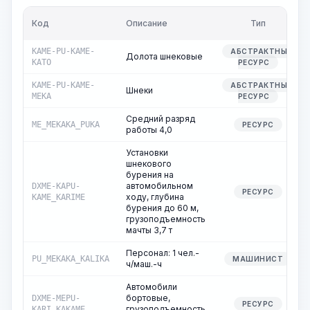
Код
Описание
Тип
KAME-PU-KAME-
АБСТРАКТНЫЙ
Долота шнековые
KATO
РЕСУРС
KAME-PU-KAME-
АБСТРАКТНЫЙ
Шнеки
MEKA
РЕСУРС
Средний разряд
ME_MEKAKA_PUKA
РЕСУРС
работы 4,0
Установки
шнекового
бурения на
автомобильном
DXME-KAPU-
РЕСУРС
ходу, глубина
KAME_KARIME
бурения до 60 м,
грузоподъемность
мачты 3,7 т
Персонал: 1 чел.-
PU_MEKAKA_KALIKA
МАШИНИСТ
ч/маш.-ч
Автомобили
бортовые,
DXME-MEPU-
РЕСУРС
грузоподъемность
KARI_KAKAME