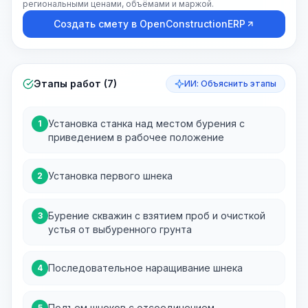
региональными ценами, объёмами и маржой.
Создать смету в OpenConstructionERP
Этапы работ (7)
ИИ: Объяснить этапы
Установка станка над местом бурения с
1
приведением в рабочее положение
Установка первого шнека
2
Бурение скважин с взятием проб и очисткой
3
устья от выбуренного грунта
Последовательное наращивание шнека
4
Подъем шнеков с отсоединением
5