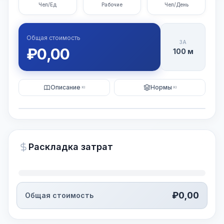
Чел/Ед
Рабочие
Чел/День
Общая стоимость
ЗА
₽
0,00
100 м
Описание
Нормы
KI
KI
Иллюстрация
Генерация ИИ-изображения
PRO
Раскладка затрат
~15-30 Sek.
₽
0,00
Общая стоимость