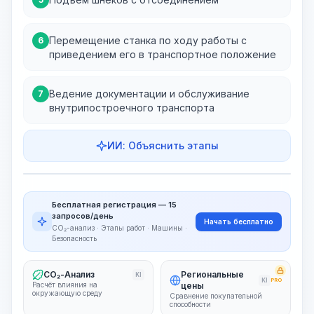
Перемещение станка по ходу работы с
6
приведением его в транспортное положение
Ведение документации и обслуживание
7
внутрипостроечного транспорта
ИИ: Объяснить этапы
Этапы работ
Визуализация этапов
PRO
Бесплатная регистрация — 15
~15-30 Sek.
запросов/день
Начать бесплатно
CO₂-анализ · Этапы работ · Машины ·
Безопасность
CO₂-Анализ
Региональные
KI
KI
PRO
Расчёт влияния на
цены
окружающую среду
Сравнение покупательной
способности