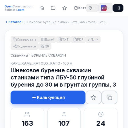
Open
Construction
Каталог
RU
Estimate
.com
Каталог
Шнековое бурение скважин станками типа ЛБУ-50 глубиной бурен...
Копировать
Excel
TXT
PDF
Link
Поделиться
QR
Скважины
БУРЕНИЕ СКВАЖИН
KAPU_KAME_KATODX_KATO · 100 м
Шнековое бурение скважин
станками типа ЛБУ-50 глубиной
бурения до 30 м в грунтах группы, 3
Калькуляция
163
107
24