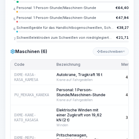
Personal: 1 Person-Stunde/Maschinen-Stunde
€
64,40
4.
Personal: 1 Person-Stunde/Maschinen-Stunde
€
47,94
5.
Schweißgeräte für das Handlichtbogenschweißen, Schweißstrom bis 350 A
€
38,27
6.
Schweißelektroden zum Schweißen von niedriglegierten und kohlenstoffhaltigen Stählen UONI 13/45, E42A, Durchmesser 4-5 mm
€
21,71
7.
Maschinen (6)
Beschreiben
KI
Code
Bezeichnung
Menge
Autokrane, Tragkraft 16 t
DXME-KASA-
4,75
KASA_KAMESA
Krane auf Fahrgestellen
Personal: 1 Person-
Stunde/Maschinen-Stunde
PU_MEKAKA_KANEKA
4,75
Krane auf Fahrgestellen
Elektrische Winden mit
einer Zugkraft von 19,62
DXME-KANE-
3,50
kN (2 t)
KATO_KASASA
Winden
Pritschenwagen,
DXME-MEPU-