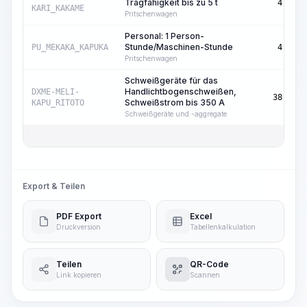
Tragfähigkeit bis zu 5 t
4,75
KARI_KAKAME
Pritschenwagen
Personal: 1 Person-
Stunde/Maschinen-Stunde
PU_MEKAKA_KAPUKA
4,75
Pritschenwagen
Schweißgeräte für das
Handlichtbogenschweißen,
DXME-MELI-
38,00
Schweißstrom bis 350 A
KAPU_RITOTO
Schweißgeräte und -aggregate
Export & Teilen
PDF Export
Excel
Druckversion
Tabellenkalkulation
Teilen
QR-Code
Link kopieren
Scannen