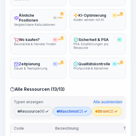
Ähnliche
KI-Optimierung
KI
PRO
KI
PRO
Positionen
Kosten senken mit KI
Vergleichbare Kalkulationen
Wo kaufen?
Sicherheit & PSA
KI
PRO
KI
Baumärkte & Händler finden
PSA-Empfehlungen pro
Ressource
Zeitplanung
Qualitätskontrolle
KI
PRO
KI
PRO
Dauer & Teamplanung
Prüfpunkte & Abnahme
Alle Ressourcen (13/13)
Typen anzeigen:
Alle ausblenden
Ressource
(9)
Maschinist
(2)
Strom
(2)
Code
Bezeichnung
Typ