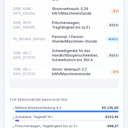
Stromverbrauch: 0,39
DXME-KANE-
STROM
kW·h/Maschinenstunde
KATO_KASASA
Pritschenwagen,
DXME-MEPU-
RESSOURC
Tragfähigkeit bis zu 5 t
KARI_KAKAME
Personal: 1 Person-
PU_MEKAKA_KAPUKA
MASCHINIS
Stunde/Maschinen-Stunde
Schweißgeräte für das
DXME-MELI-
Handlichtbogenschweißen,
RESSOURC
KAPU_RITOTO
Schweißstrom bis 350 A
Strom: Verbrauch 3,7
DXME-MELI-
STROM
kWh/Maschinenstunde
KAPU_RITOTO
TOP RESSOURCEN NACH KOSTEN
Mittlere Arbeitsentladung 4,0
€
5.135,00
1.
Autokrane, Tragkraft 16 t
€
222,45
2.
Pritschenwagen, Tragfähigkeit bis zu 5 t
€
86,37
3.