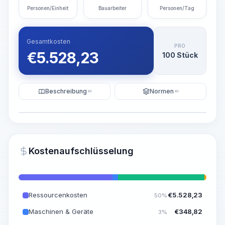
Personen/Einheit
Bauarbeiter
Personen/Tag
Gesamtkosten
PRO
€
5.528,23
100 Stück
Beschreibung
Normen
KI
KI
Illustration
KI-Visualisierung generieren
PRO
Kostenaufschlüsselung
~15-30 Sek.
Ressourcenkosten
€
5.528,23
50%
Maschinen & Geräte
€
348,82
3%