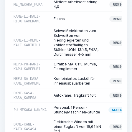
Mittlere Arbeitsentladung
ME_MEKAKA_PUKA
RESSOURC
4,0
KAME-LI-KALI-
Flachs
RESSOURC
RIDX_KAMEKAME
Schweißelektroden zum
Schweißen von
niedriglegierten und
KAME-LI-MEME-
RESSOURC
kohlenstoffhaltigen
KALI_KARIRILI
Stählen UONI 13/45, E42A,
Durchmesser 4-5 mm
Ölfarbe MA-0115, Mumie,
MEPU-PU-KARI-
RESSOURC
Eisenglimmer
KAPU_KAMEPURI
Kombiniertes Lacköl für
MEPU-SA-KASA-
RESSOURC
Innenausbauarbeiten
KAME_KAKAMEME
DXME-KASA-
Autokrane, Tragkraft 16 t
RESSOURC
KASA_KAMESA
Personal: 1 Person-
PU_MEKAKA_KANEKA
MASCHINIS
Stunde/Maschinen-Stunde
Elektrische Winden mit
DXME-KANE-
einer Zugkraft von 19,62 kN
RESSOURC
KATO_KASASA
(2 t)