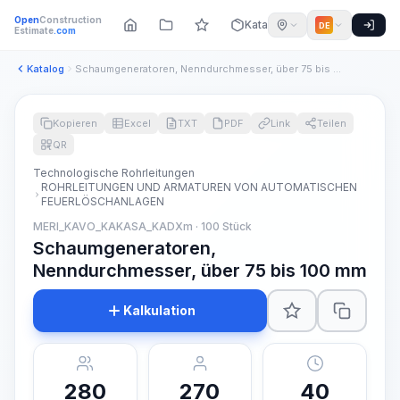
Open
Construction
Katalog
DE
Estimate
.com
Katalog
Schaumgeneratoren, Nenndurchmesser, über 75 bis 100 mm
Kopieren
Excel
TXT
PDF
Link
Teilen
QR
Technologische Rohrleitungen
ROHRLEITUNGEN UND ARMATUREN VON AUTOMATISCHEN
FEUERLÖSCHANLAGEN
MERI_KAVO_KAKASA_KADXm · 100 Stück
Schaumgeneratoren,
Nenndurchmesser, über 75 bis 100 mm
Kalkulation
280
270
40