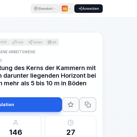
Standort
Anmelden
DE
PDF
Link
Teilen
QR
ENE ARBEITSWEISE
3
tung des Kerns der Kammern mit
 darunter liegenden Horizont bei
n mehr als 5 bis 10 m in Böden
ulation
146
27