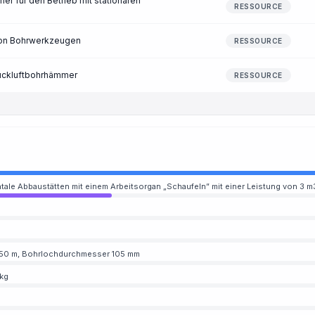
 für den Betrieb mit stationären
RESSOURCE
von Bohrwerkzeugen
RESSOURCE
ruckluftbohrhämmer
RESSOURCE
ntale Abbaustätten mit einem Arbeitsorgan „Schaufeln” mit einer Leistung von 3 m
u 50 m, Bohrlochdurchmesser 105 mm
 kg