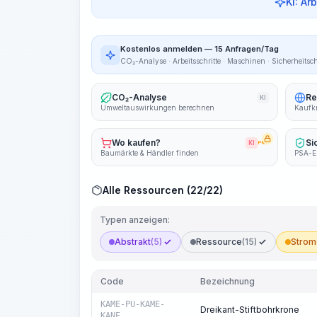
KI: Ar
Kostenlos anmelden — 15 Anfragen/Tag
CO₂-Analyse · Arbeitsschritte · Maschinen · Sicherheitsc
CO₂-Analyse
Re
KI
Umweltauswirkungen berechnen
Kaufkr
Wo kaufen?
Si
KI
PRO
Baumärkte & Händler finden
PSA-E
Alle Ressourcen (22/22)
Typen anzeigen:
Abstrakt
(5)
Ressource
(15)
Strom
Code
Bezeichnung
KAME-PU-KAME-
Dreikant-Stiftbohrkrone
KANE