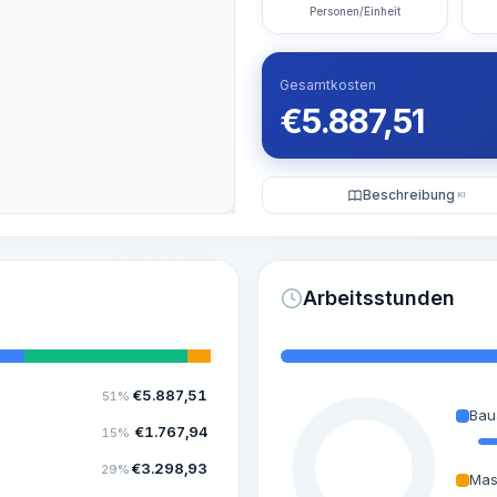
Personen/Einheit
Gesamtkosten
€
5.887,51
Beschreibung
KI
Arbeitsstunden
€
5.887,51
51%
Bau
€
1.767,94
15%
€
3.298,93
29%
Mas