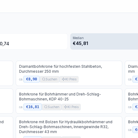
Median
€
45,81
0,74
Diamantbohrkrone für hochfesten Stahlbeton,
Diam
Durchmesser 250 mm
mm
€8,90
€
ca.
Suchen
KI Preis
ca.
Bohrkrone für Bohrhämmer und Dreh-Schlag-
Bohr
Bohrmaschinen, KDP 40-25
Bohr
€16,81
€
ca.
Suchen
KI Preis
ca.
nd
Bohrkrone mit Bolzen für Hydraulikbohrhämmer und
Bohr
Dreh-Schlag-Bohrmaschinen, Innengewinde R32,
€
ca.
Durchmesser 43 mm