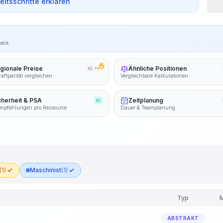
beitsschritte erklären
heck
gionale Preise
Ähnliche Positionen
KI
PRO
aftparität vergleichen
Vergleichbare Kalkulationen
cherheit & PSA
Zeitplanung
KI
mpfehlungen pro Ressource
Dauer & Teamplanung
(1)
Maschinist
(1)
Typ
ABSTRAKT