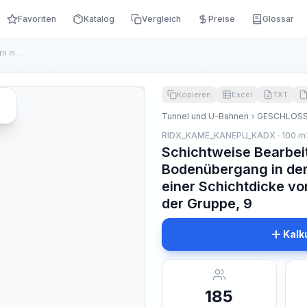
Favoriten
Katalog
Vergleich
Preise
Glossar
Schichtweise Bearbeitung des Kerns der Kammern mit Bodenüber...
Kopieren
Excel
TXT
Tunnel und U-Bahnen
GESCHLOSS
RIDX_KAME_KANEPU_KADX · 100 m
Schichtweise Bearbei
Bodenübergang in den
einer Schichtdicke vo
der Gruppe, 9
Kalk
185