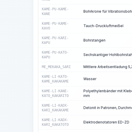
KAME-PU-KAME-
Bohrkrone für Vibrationsbo
KANE
KAME-PU-KAME-
Tauch-Druckluftmeißel
KAVO
KAME-PU-KARI-
Bohrstangen
KAPU
KAME-PU-KATO-
Sechskantiger Hohlbohrstah
KAPU
Mittlere Arbeitsentladung 5,
ME_MEKAKA_SARI
KAME-LI-KATO-
Wasser
KAME_KAKAKAME
Polyethylenbänder mit Klebe
KAME-LI-KANE-
mm
KATO_KAKARITO
KAME-LI-KADX-
Detonit in Patronen, Durch
KARI_KAKAKAME
KAME-LI-KADX-
Elektrodenotatoren ED-ZD
KARI_KAKATOTO