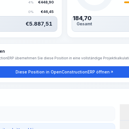
€
448,90
4%
€
46,45
0%
184,70
€
5.887,51
Gesamt
Std.
ren
tionERP übernehmen Sie diese Position in eine vollständige Projektkalkulat
Diese Position in OpenConstructionERP öffnen
Arb