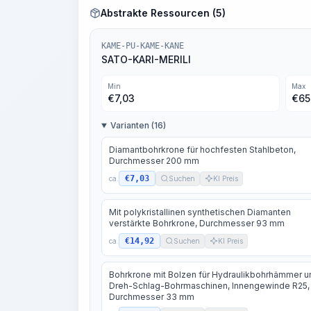
Abstrakte Ressourcen (5)
KAME-PU-KAME-KANE
SATO-KARI-MERILI
Min
Max
€
7,03
€
65
Varianten (16)
Diamantbohrkrone für hochfesten Stahlbeton,
Durchmesser 200 mm
€7,03
ca.
Suchen
KI Preis
Mit polykristallinen synthetischen Diamanten
verstärkte Bohrkrone, Durchmesser 93 mm
€14,92
ca.
Suchen
KI Preis
Bohrkrone mit Bolzen für Hydraulikbohrhämmer u
Dreh-Schlag-Bohrmaschinen, Innengewinde R25,
Durchmesser 33 mm