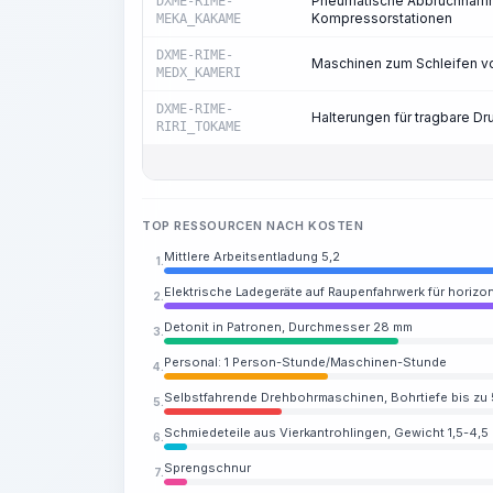
Pneumatische Abbruchhämmer
DXME-RIME-
Kompressorstationen
MEKA_KAKAME
DXME-RIME-
Maschinen zum Schleifen 
MEDX_KAMERI
DXME-RIME-
Halterungen für tragbare D
RIRI_TOKAME
TOP RESSOURCEN NACH KOSTEN
Mittlere Arbeitsentladung 5,2
1.
Elektrische Ladegeräte auf Raupenfahrwerk für horizo
2.
Detonit in Patronen, Durchmesser 28 mm
3.
Personal: 1 Person-Stunde/Maschinen-Stunde
4.
Selbstfahrende Drehbohrmaschinen, Bohrtiefe bis z
5.
Schmiedeteile aus Vierkantrohlingen, Gewicht 1,5-4,5
6.
Sprengschnur
7.