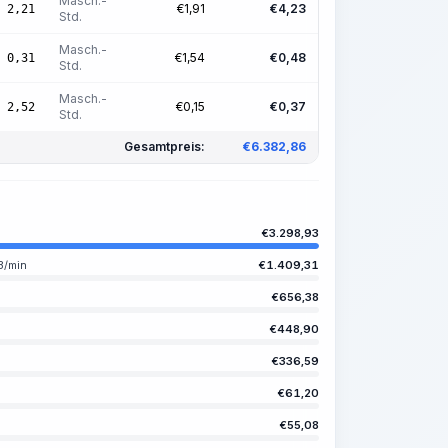
Masch.-
€
1,91
€
4,23
2,21
Std.
Masch.-
€
1,54
€
0,48
0,31
Std.
Masch.-
€
0,15
€
0,37
2,52
Std.
Gesamtpreis:
€
6.382,86
€
3.298,93
3/min
€
1.409,31
€
656,38
€
448,90
€
336,59
€
61,20
€
55,08