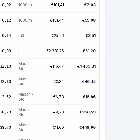
1000 m
€
101,41
€
2,03
0,02
1000 m
€
451,44
€
55,08
0,12
m3
€
25,26
€
3,51
0,14
t
€
2.381,26
€
61,20
0,03
Masch.-
€
116,47
€
1.409,31
12,10
Std.
Masch.-
€
3,84
€
46,45
12,10
Std.
Masch.-
€
6,73
€
16,96
2,52
Std.
Masch.-
€
8,70
€
336,59
38,70
Std.
Masch.-
€
11,60
€
448,90
38,70
Std.