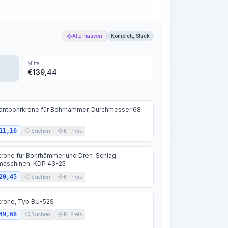
Alternativen
Komplett, Stück
Mittel
€
139,44
antbohrkrone für Bohrhammer, Durchmesser 68
11,16
Suchen
KI Preis
krone für Bohrhämmer und Dreh-Schlag-
maschinen, KDP 43-25
20,45
Suchen
KI Preis
krone, Typ BU-52S
49,68
Suchen
KI Preis