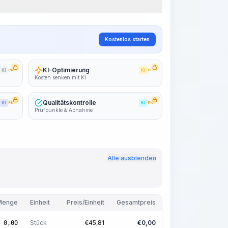
~15-30 Sek.
Kostenlos starten
KI-Optimierung
KI
PRO
KI
PRO
Kosten senken mit KI
Qualitätskontrolle
KI
PRO
KI
PRO
Prüfpunkte & Abnahme
Alle ausblenden
Menge
Einheit
Preis/Einheit
Gesamtpreis
Stück
€
45,81
€
0,00
0,00