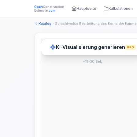
Open
Construction
Hauptseite
Kalkulationen
Estimate
.com
Katalog
KI-Visualisierung generieren
PRO
~15-30 Sek.