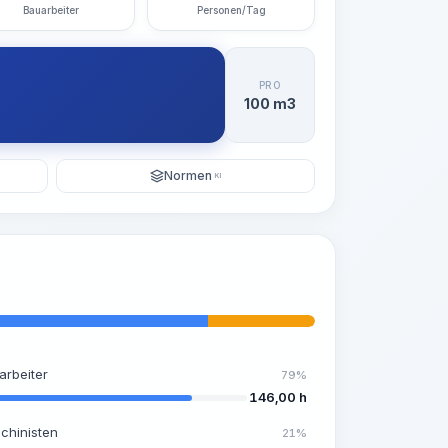
Bauarbeiter
Personen/Tag
PRO
100 m3
Normen
KI
arbeiter
79%
146,00 h
chinisten
21%