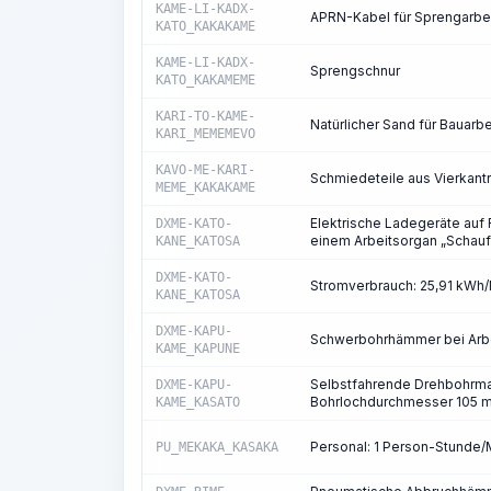
KAME-LI-KADX-
APRN-Kabel für Sprengarbe
KATO_KAKAKAME
KAME-LI-KADX-
Sprengschnur
KATO_KAKAMEME
KARI-TO-KAME-
Natürlicher Sand für Bauarbei
KARI_MEMEMEVO
KAVO-ME-KARI-
Schmiedeteile aus Vierkantr
MEME_KAKAKAME
Elektrische Ladegeräte auf 
DXME-KATO-
einem Arbeitsorgan „Schauf
KANE_KATOSA
DXME-KATO-
Stromverbrauch: 25,91 kWh
KANE_KATOSA
DXME-KAPU-
Schwerbohrhämmer bei Arbe
KAME_KAPUNE
Selbstfahrende Drehbohrmas
DXME-KAPU-
Bohrlochdurchmesser 105 
KAME_KASATO
Personal: 1 Person-Stunde
PU_MEKAKA_KASAKA