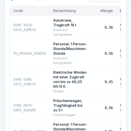
Code
Bezeichnung
Menge
Einhei
Autokrane,
Tragkraft 16 t
Masch
DXME-KASA-
0,56
Std.
KASA_KAMESA
Krane auf
Fahrgestellen
Personal: 1 Person-
Stunde/Maschinen-
Masch
Stunde
PU_MEKAKA_KANEKA
0,56
Std.
Krane auf
Fahrgestellen
Elektrische Winden
mit einer Zugkraft
Masch
DXME-KANE-
von bis zu 49,05
0,45
Std.
KATO_KANETO
kN (5 t)
Winden
Pritschenwagen,
Tragfähigkeit bis
Masch
DXME-MEPU-
0,56
zu 5 t
Std.
KARI_KAKAME
Pritschenwagen
Personal: 1 Person-
Stunde/Maschinen-
Masch