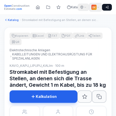
Open
Construction
Katalog
DE
Estimate
.com
Katalog
Stromkabel mit Befestigung an Stellen, an denen sich die Tra...
Kopieren
Excel
TXT
PDF
Link
Teilen
QR
Elektrotechnische Anlagen
KABELLEITUNGEN UND ELEKTROAUSRÜSTUNG FÜR
SPEZIALANLAGEN
KAVO_KAPU_LIPUPU_KALIm · 100 m
Stromkabel mit Befestigung an
Stellen, an denen sich die Trasse
ändert, Gewicht 1 m Kabel, bis zu 18 kg
Kalkulation