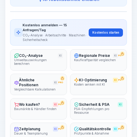
Arbeitsschritte
Arbeitsablauf visualisieren
PRO
Kostenlos anmelden — 15
~15-30 Sek.
Anfragen/Tag
Kostenlos starten
CO₂-Analyse · Arbeitsschritte · Maschinen ·
Sicherheitscheck
CO₂-Analyse
Regionale Preise
KI
KI
PRO
Umweltauswirkungen
Kaufkraftparität vergleichen
berechnen
Ähnliche
KI-Optimierung
KI
PRO
KI
PRO
Positionen
Kosten senken mit KI
Vergleichbare Kalkulationen
Wo kaufen?
Sicherheit & PSA
KI
PRO
KI
Baumärkte & Händler finden
PSA-Empfehlungen pro
Ressource
Zeitplanung
Qualitätskontrolle
KI
PRO
KI
PRO
Dauer & Teamplanung
Prüfpunkte & Abnahme