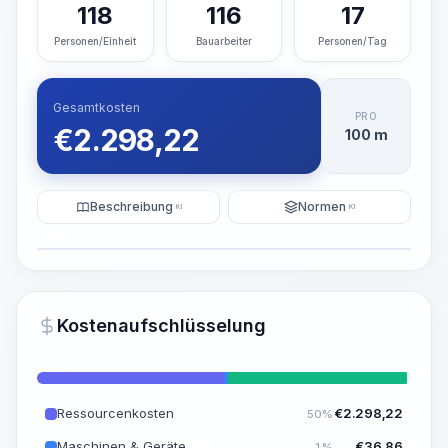
118
116
17
Personen/Einheit
Bauarbeiter
Personen/Tag
Gesamtkosten
PRO
€
2.298,22
100 m
Beschreibung
Normen
KI
KI
Illustration
KI-Visualisierung generieren
PRO
Kostenaufschlüsselung
~15-30 Sek.
Ressourcenkosten
€
2.298,22
50%
Maschinen & Geräte
€
36,86
1%