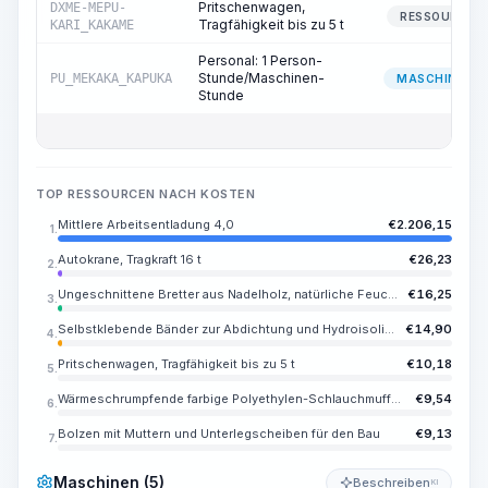
Pritschenwagen,
DXME-MEPU-
RESSOURCE
Tragfähigkeit bis zu 5 t
KARI_KAKAME
Personal: 1 Person-
Stunde/Maschinen-
PU_MEKAKA_KAPUKA
MASCHINIST
Stunde
TOP RESSOURCEN NACH KOSTEN
Mittlere Arbeitsentladung 4,0
€
2.206,15
1.
Autokrane, Tragkraft 16 t
€
26,23
2.
Ungeschnittene Bretter aus Nadelholz, natürliche Feuchtigkeit, Länge 2-6,5 m, Breite 100-250, Dicke 30-50 mm, Sortierung III
€
16,25
3.
Selbstklebende Bänder zur Abdichtung und Hydroisolierung auf Basis von Glasgewebe und silikonorganischem Kautschuk für Elektroinstallations- und Reparaturarbeiten, Farbe rot, Breite 26 mm, Dicke 0,5 mm
€
14,90
4.
Pritschenwagen, Tragfähigkeit bis zu 5 t
€
10,18
5.
Wärmeschrumpfende farbige Polyethylen-Schlauchmuffe, TUT 60/30
€
9,54
6.
Bolzen mit Muttern und Unterlegscheiben für den Bau
€
9,13
7.
Maschinen (5)
Beschreiben
KI