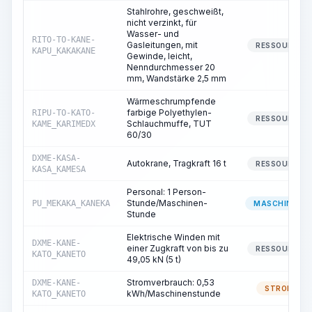
Stahlrohre, geschweißt,
nicht verzinkt, für
Wasser- und
RITO-TO-KANE-
Gasleitungen, mit
RESSOURCE
KAPU_KAKAKANE
Gewinde, leicht,
Nenndurchmesser 20
mm, Wandstärke 2,5 mm
Wärmeschrumpfende
farbige Polyethylen-
RIPU-TO-KATO-
RESSOURCE
Schlauchmuffe, TUT
KAME_KARIMEDX
60/30
DXME-KASA-
Autokrane, Tragkraft 16 t
RESSOURCE
KASA_KAMESA
Personal: 1 Person-
Stunde/Maschinen-
PU_MEKAKA_KANEKA
MASCHINIST
Stunde
Elektrische Winden mit
DXME-KANE-
einer Zugkraft von bis zu
RESSOURCE
KATO_KANETO
49,05 kN (5 t)
Stromverbrauch: 0,53
DXME-KANE-
STROM
kWh/Maschinenstunde
KATO_KANETO