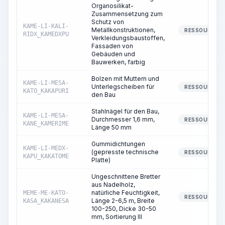
Organosilikat-
Zusammensetzung zum
Schutz von
KAME-LI-KALI-
Metallkonstruktionen,
RESSOURCE
RIDX_KAMEDXPU
Verkleidungsbaustoffen,
Fassaden von
Gebäuden und
Bauwerken, farbig
Bolzen mit Muttern und
KAME-LI-MESA-
Unterlegscheiben für
RESSOURCE
KATO_KAKAPURI
den Bau
Stahlnägel für den Bau,
KAME-LI-MESA-
Durchmesser 1,6 mm,
RESSOURCE
KANE_KAMERIME
Länge 50 mm
Gummidichtungen
KAME-LI-MEDX-
(gepresste technische
RESSOURCE
KAPU_KAKATOME
Platte)
Ungeschnittene Bretter
aus Nadelholz,
natürliche Feuchtigkeit,
MEME-ME-KATO-
RESSOURCE
Länge 2-6,5 m, Breite
KASA_KAKANESA
100-250, Dicke 30-50
mm, Sortierung III