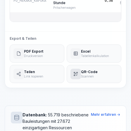
PU_MEKAKA_KAPUKA
0,56
Stunde
Std.
Pritschenwagen
Export & Teilen
PDF Export
Excel
Druckversion
Tabellenkalkulation
Teilen
QR-Code
Link kopieren
Scannen
Datenbank:
55.719 beschriebene
Mehr erfahren →
Bauleistungen mit 27.672
einzigartigen Ressourcen