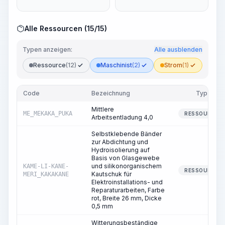
Alle Ressourcen (15/15)
Typen anzeigen:
Alle ausblenden
Ressource
(12)
Maschinist
(2)
Strom
(1)
Code
Bezeichnung
Typ
Mittlere
ME_MEKAKA_PUKA
RESSOURCE
Arbeitsentladung 4,0
Selbstklebende Bänder
zur Abdichtung und
Hydroisolierung auf
Basis von Glasgewebe
und silikonorganischem
KAME-LI-KANE-
RESSOURCE
Kautschuk für
MERI_KAKAKANE
Elektroinstallations- und
Reparaturarbeiten, Farbe
rot, Breite 26 mm, Dicke
0,5 mm
Witterungsbeständige