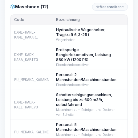
Maschinen (12)
Beschreiben
KI
Code
Bezeichnung
Me
Hydraulische Wagenheber,
DXME-KANE-
Tragkraft 6,3-25 t
1
KAME_KAKARI
Wagenheber
Breitspurige
Rangierlokomotiven, Leistung
DXME-KADX-
23
880 kW (1200 PS)
KASA_KARITO
Eisenbahnlokomotiven
Personal: 2
Mannstunden/Maschinenstunden
PU_MEKAKA_KASAKA
23
Eisenbahnlokomotiven
Schotterreinigungsmaschinen,
Leistung bis zu 600 m3/h,
DXME-KADX-
selbstfahrend
18
KALI_KAMEVO
Maschinen zum Reinigen und Dosieren
von Schotter
Personal: 5
Mannstunden/Maschinenstunden
PU_MEKAKA_KALINE
18
Maschinen zum Reinigen und Dosieren