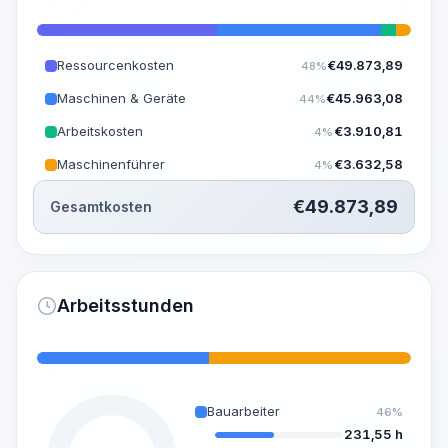
Ressourcenkosten
€
49.873,89
48%
Maschinen & Geräte
€
45.963,08
44%
Arbeitskosten
€
3.910,81
4%
Maschinenführer
€
3.632,58
4%
€
49.873,89
Gesamtkosten
Arbeitsstunden
Bauarbeiter
46%
231,55 h