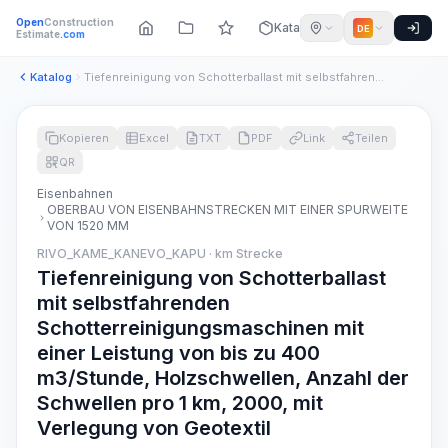
Open
Construction
Katalog
DE
Estimate
.com
Katalog
Tiefenreinigung von Schotterballast mit selbstfahrenden Scho...
Kopieren
Excel
TXT
PDF
Link
Teilen
QR
Eisenbahnen
OBERBAU VON EISENBAHNSTRECKEN MIT EINER SPURWEITE
VON 1520 MM
RIVO_KAME_KANEVO_KAPU · km Strecke
Tiefenreinigung von Schotterballast
mit selbstfahrenden
Schotterreinigungsmaschinen mit
einer Leistung von bis zu 400
m3/Stunde, Holzschwellen, Anzahl der
Schwellen pro 1 km, 2000, mit
Verlegung von Geotextil