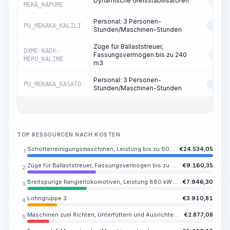
Dynamische Gleisstabilisatoren
RESS
MEKA_KAPUME
Personal: 3 Personen-
PU_MEKAKA_KALILI
MASC
Stunden/Maschinen-Stunden
Züge für Ballaststreuer,
DXME-KADX-
Fassungsvermögen bis zu 240
RESS
MEPU_KALIME
m3
Personal: 3 Personen-
PU_MEKAKA_KASATO
MASC
Stunden/Maschinen-Stunden
TOP RESSOURCEN NACH KOSTEN
Schotterreinigungsmaschinen, Leistung bis zu 600 m3/h, selbstfahrend
€
24.534,05
1.
Züge für Ballaststreuer, Fassungsvermögen bis zu 240 m3
€
9.160,35
2.
Breitspurige Rangierlokomotiven, Leistung 880 kW (1200 PS)
€
7.946,30
3.
Lohngruppe 3
€
3.910,81
4.
Maschinen zum Richten, Unterfüttern und Ausrichten mit einer Leistung von bis zu 2000 Schwellen/Stunde
€
2.877,08
5.