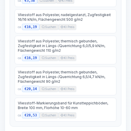
€5,58
ca.
Suchen
KI Preis
Vliesstoff aus Polyester, nadelgestanzt, Zugfestigkeit
16/16 kN/m, Flächengewicht 500 g/m2
€16,19
ca.
Suchen
KI Preis
Vliesstoff aus Polyester, thermisch gebunden,
Zugfestigkeit in Längs-/Querrichtung 6,0/5,9 kN/m,
Flächengewicht 110 g/m2
€16,19
ca.
Suchen
KI Preis
Vliesstoff aus Polyester, thermisch gebunden,
Zugfestigkeit in Längs-/Querrichtung 6,5/4,7 kN/m,
Flächengewicht 90 g/m2
€20,14
ca.
Suchen
KI Preis
Vliesstoff-Markierungsband für Kunstteppichböden,
Breite 100 mm, Florhöhe 10-60 mm
€28,53
ca.
Suchen
KI Preis