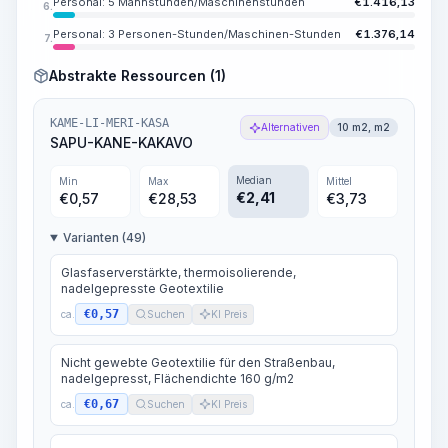
Personal: 5 Mannstunden/Maschinenstunden
€
1.416,13
6.
Personal: 3 Personen-Stunden/Maschinen-Stunden
€
1.376,14
7.
Abstrakte Ressourcen (1)
KAME-LI-MERI-KASA
Alternativen
10 m2, m2
SAPU-KANE-KAKAVO
Median
Min
Max
Mittel
€
2,41
€
0,57
€
28,53
€
3,73
Varianten (49)
Glasfaserverstärkte, thermoisolierende,
nadelgepresste Geotextilie
€0,57
ca.
Suchen
KI Preis
Nicht gewebte Geotextilie für den Straßenbau,
nadelgepresst, Flächendichte 160 g/m2
€0,67
ca.
Suchen
KI Preis