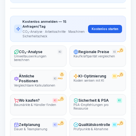
Arbeitsschritte
Arbeitsablauf visualisieren
PRO
Kostenlos anmelden — 15
~15-30 Sek.
Anfragen/Tag
Kostenlos starten
CO₂-Analyse · Arbeitsschritte · Maschinen ·
Sicherheitscheck
CO₂-Analyse
Regionale Preise
KI
KI
PRO
Umweltauswirkungen
Kaufkraftparität vergleichen
berechnen
Ähnliche
KI-Optimierung
KI
PRO
KI
PRO
Positionen
Kosten senken mit KI
Vergleichbare Kalkulationen
Wo kaufen?
Sicherheit & PSA
KI
PRO
KI
Baumärkte & Händler finden
PSA-Empfehlungen pro
Ressource
Zeitplanung
Qualitätskontrolle
KI
PRO
KI
PRO
Dauer & Teamplanung
Prüfpunkte & Abnahme