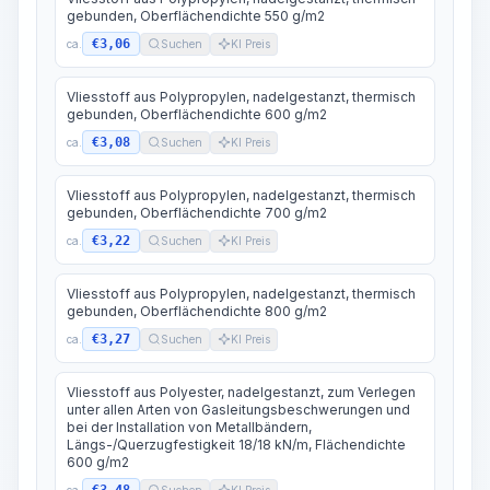
gebunden, Oberflächendichte 550 g/m2
€3,06
ca.
Suchen
KI Preis
Vliesstoff aus Polypropylen, nadelgestanzt, thermisch
gebunden, Oberflächendichte 600 g/m2
€3,08
ca.
Suchen
KI Preis
Vliesstoff aus Polypropylen, nadelgestanzt, thermisch
gebunden, Oberflächendichte 700 g/m2
€3,22
ca.
Suchen
KI Preis
Vliesstoff aus Polypropylen, nadelgestanzt, thermisch
gebunden, Oberflächendichte 800 g/m2
€3,27
ca.
Suchen
KI Preis
Vliesstoff aus Polyester, nadelgestanzt, zum Verlegen
unter allen Arten von Gasleitungsbeschwerungen und
bei der Installation von Metallbändern,
Längs-/Querzugfestigkeit 18/18 kN/m, Flächendichte
600 g/m2
ca.
Suchen
KI Preis