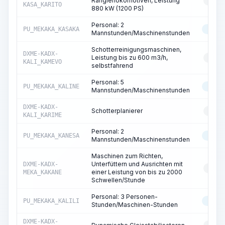
Rangierlokomotiven, Leistung
RESS
KASA_KARITO
880 kW (1200 PS)
Personal: 2
PU_MEKAKA_KASAKA
MASC
Mannstunden/Maschinenstunden
Schotterreinigungsmaschinen,
DXME-KADX-
Leistung bis zu 600 m3/h,
RESS
KALI_KAMEVO
selbstfahrend
Personal: 5
PU_MEKAKA_KALINE
MASC
Mannstunden/Maschinenstunden
DXME-KADX-
Schotterplanierer
RESS
KALI_KARIME
Personal: 2
PU_MEKAKA_KANESA
MASC
Mannstunden/Maschinenstunden
Maschinen zum Richten,
Unterfüttern und Ausrichten mit
DXME-KADX-
RESS
einer Leistung von bis zu 2000
MEKA_KAKANE
Schwellen/Stunde
Personal: 3 Personen-
PU_MEKAKA_KALILI
MASC
Stunden/Maschinen-Stunden
DXME-KADX-