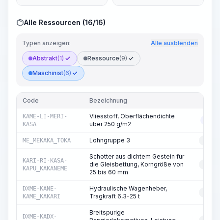
Alle Ressourcen (16/16)
Typen anzeigen:
Alle ausblenden
Abstrakt
(1)
Ressource
(9)
Maschinist
(6)
Code
Bezeichnung
T
Vliesstoff, Oberflächendichte
KAME-LI-MERI-
ABS
über 250 g/m2
KASA
Lohngruppe 3
ME_MEKAKA_TOKA
RESS
Schotter aus dichtem Gestein für
KARI-RI-KASA-
die Gleisbettung, Korngröße von
RESS
KAPU_KAKANEME
25 bis 60 mm
Hydraulische Wagenheber,
DXME-KANE-
RESS
Tragkraft 6,3-25 t
KAME_KAKARI
Breitspurige
DXME-KADX-