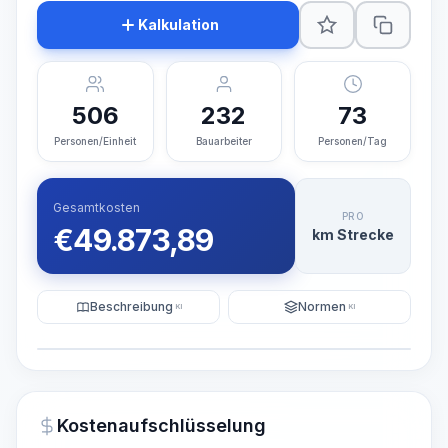
Kalkulation
506
232
73
Personen/Einheit
Bauarbeiter
Personen/Tag
Gesamtkosten
PRO
€
49.873,89
km Strecke
Beschreibung
Normen
KI
KI
Illustration
KI-Visualisierung generieren
PRO
Kostenaufschlüsselung
~15-30 Sek.