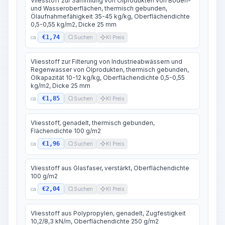
Vliesstoff zur Sammlung von Ölprodukten von Boden-
und Wasseroberflächen, thermisch gebunden,
Ölaufnahmefähigkeit 35-45 kg/kg, Oberflächendichte
0,5-0,55 kg/m2, Dicke 25 mm
€1,74
ca.
Suchen
KI Preis
Vliesstoff zur Filterung von Industrieabwässern und
Regenwasser von Ölprodukten, thermisch gebunden,
Ölkapazität 10-12 kg/kg, Oberflächendichte 0,5-0,55
kg/m2, Dicke 25 mm
€1,85
ca.
Suchen
KI Preis
Vliesstoff, genadelt, thermisch gebunden,
Flächendichte 100 g/m2
€1,96
ca.
Suchen
KI Preis
Vliesstoff aus Glasfaser, verstärkt, Oberflächendichte
100 g/m2
€2,04
ca.
Suchen
KI Preis
Vliesstoff aus Polypropylen, genadelt, Zugfestigkeit
10,2/8,3 kN/m, Oberflächendichte 250 g/m2