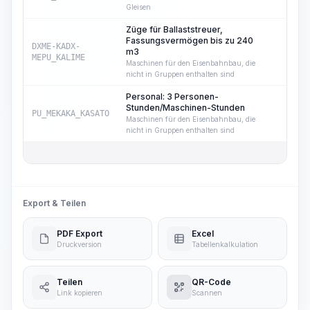
Gleisen
Züge für Ballaststreuer,
Fassungsvermögen bis zu 240
DXME-KADX-
m3
37
MEPU_KALIME
Maschinen für den Eisenbahnbau, die
nicht in Gruppen enthalten sind
Personal: 3 Personen-
Stunden/Maschinen-Stunden
PU_MEKAKA_KASATO
37
Maschinen für den Eisenbahnbau, die
nicht in Gruppen enthalten sind
Export & Teilen
PDF Export
Excel
Druckversion
Tabellenkalkulation
Teilen
QR-Code
Link kopieren
Scannen