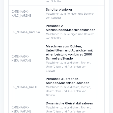
von Schotter
Schotterplanierer
DXME-KADX-
2
Maschinen zum Reinigen und Dosieren
KALI_KARIME
von Schotter
Personal: 2
Mannstunden/Maschinenstunden
PU_MEKAKA_KANESA
2
Maschinen zum Reinigen und Dosieren
von Schotter
Maschinen zum Richten,
Unterfüttern und Ausrichten mit
einer Leistung von bis zu 2000
DXME-KADX-
Schwellen/Stunde
3
MEKA_KAKANE
Maschinen zum Verdichten, Richten,
Unterfüttern und Ausrichten von
Gleisen
Personal: 3 Personen-
Stunden/Maschinen-Stunden
PU_MEKAKA_KALILI
3
Maschinen zum Verdichten, Richten,
Unterfüttern und Ausrichten von
Gleisen
Dynamische Gleisstabilisatoren
DXME-KADX-
Maschinen zum Verdichten, Richten,
1
MEKA_KAPUME
Unterfüttern und Ausrichten von