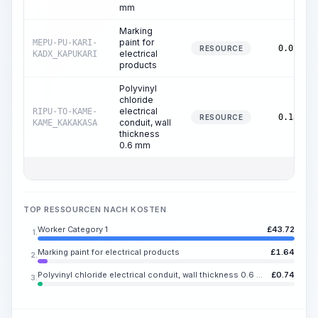
mm
Marking
paint for
MEPU-PU-KARI-
0.01
RESOURCE
electrical
KADX_KAPUKARI
products
Polyvinyl
chloride
electrical
RIPU-TO-KAME-
0.18
RESOURCE
conduit, wall
KAME_KAKAKASA
thickness
0.6 mm
TOP RESSOURCEN NACH KOSTEN
Worker Category 1
£
43.72
1.
Marking paint for electrical products
£
1.64
2.
Polyvinyl chloride electrical conduit, wall thickness 0.6 mm
£
0.74
3.