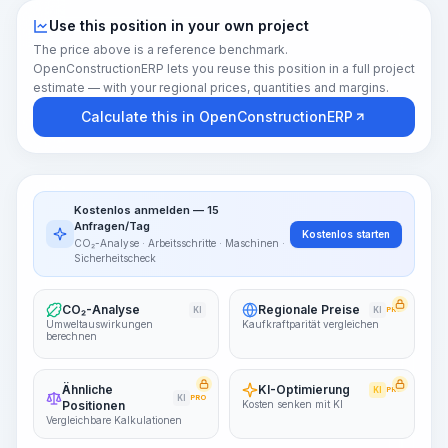
Use this position in your own project
The price above is a reference benchmark.
OpenConstructionERP lets you reuse this position in a full project
estimate — with your regional prices, quantities and margins.
Calculate this in OpenConstructionERP
Kostenlos anmelden — 15
Anfragen/Tag
Kostenlos starten
CO₂-Analyse · Arbeitsschritte · Maschinen ·
Sicherheitscheck
CO₂-Analyse
Regionale Preise
KI
KI
PRO
Umweltauswirkungen
Kaufkraftparität vergleichen
berechnen
Ähnliche
KI-Optimierung
KI
PRO
KI
PRO
Positionen
Kosten senken mit KI
Vergleichbare Kalkulationen