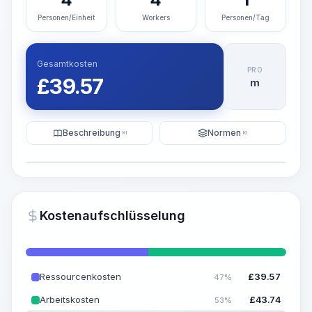
Personen/Einheit
Workers
Personen/Tag
Gesamtkosten
PRO
£
39.57
m
Beschreibung
Normen
KI
KI
Illustration
KI-Visualisierung generieren
PRO
Kostenaufschlüsselung
~15-30 Sek.
Ressourcenkosten
£
39.57
47%
Arbeitskosten
£
43.74
53%