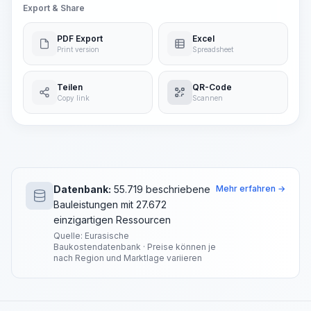
Export & Share
PDF Export
Excel
Print version
Spreadsheet
Teilen
QR-Code
Copy link
Scannen
Datenbank:
55.719 beschriebene
Mehr erfahren →
Bauleistungen mit 27.672
einzigartigen Ressourcen
Quelle: Eurasische
Baukostendatenbank · Preise können je
nach Region und Marktlage variieren