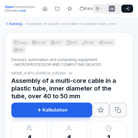
Open
Construction
Katalog
UK
Estimate
.com
Katalog
Assembly of a multi-core cable in a plastic tube, inner diam...
Copy
Excel
TXT
PDF
Link
Share
QR
Devices, automation and computing equipment
MICROPROCESSOR AND COMPUTING DEVICES
MEME_KAPU_KARIDX_KASAm · m
Assembly of a multi-core cable in a
plastic tube, inner diameter of the
tube, over 40 to 50 mm
Kalkulation
4
4
1