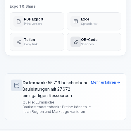
Export & Share
PDF Export
Excel
Print version
Spreadsheet
Teilen
QR-Code
Copy link
Scannen
Datenbank:
55.719 beschriebene
Mehr erfahren →
Bauleistungen mit 27.672
einzigartigen Ressourcen
Quelle: Eurasische
Baukostendatenbank · Preise können je
nach Region und Marktlage variieren