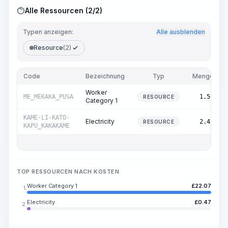
Alle Ressourcen (2/2)
Typen anzeigen:
Alle ausblenden
Resource
(2)
Code
Bezeichnung
Typ
Menge
Worker
ME_MEKAKA_PUSA
1.56
RESOURCE
Category 1
KAME-LI-KATO-
Electricity
2.45
RESOURCE
KAPU_KAKAKAME
TOP RESSOURCEN NACH KOSTEN
Worker Category 1
£
22.07
1.
Electricity
£
0.47
2.