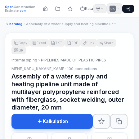
Open
Construction
Katalog
UK
Estimate
.com
Katalog
Assembly of a water supply and heating pipeline unit made of...
Copy
Excel
TXT
PDF
Link
Share
QR
Internal piping
PIPELINES MADE OF PLASTIC PIPES
MENE_KAPU_KAKANE_KAME · 100 connections
Assembly of a water supply and
heating pipeline unit made of
multilayer polypropylene reinforced
with fiberglass, socket welding, outer
diameter, 20 mm
Kalkulation