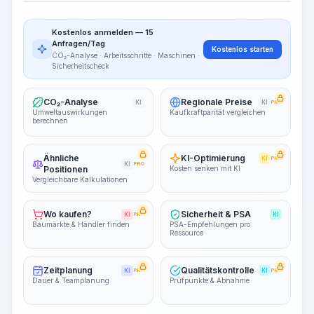
Arbeitsablauf visualisieren
PRO
Kostenlos anmelden — 15
~15-30 Sek.
Anfragen/Tag
Kostenlos starten
CO₂-Analyse · Arbeitsschritte · Maschinen ·
Sicherheitscheck
CO₂-Analyse
Regionale Preise
KI
KI
PRO
Umweltauswirkungen
Kaufkraftparität vergleichen
berechnen
Ähnliche
KI-Optimierung
KI
PRO
KI
PRO
Positionen
Kosten senken mit KI
Vergleichbare Kalkulationen
Wo kaufen?
Sicherheit & PSA
KI
PRO
KI
Baumärkte & Händler finden
PSA-Empfehlungen pro
Ressource
Zeitplanung
Qualitätskontrolle
KI
PRO
KI
PRO
Dauer & Teamplanung
Prüfpunkte & Abnahme