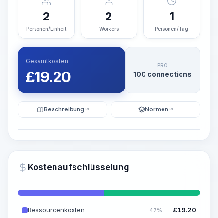
2
2
1
Personen/Einheit
Workers
Personen/Tag
Gesamtkosten
PRO
£
19.20
100 connections
Beschreibung
Normen
KI
KI
Illustration
KI-Visualisierung generieren
PRO
Kostenaufschlüsselung
~15-30 Sek.
Ressourcenkosten
£
19.20
47%