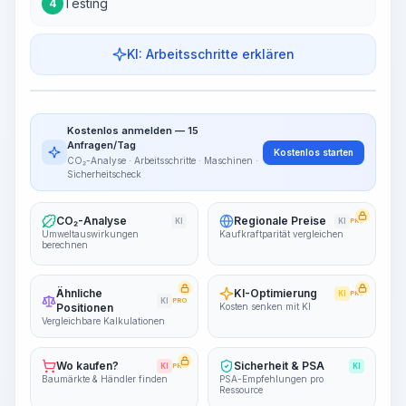
Testing
4
KI: Arbeitsschritte erklären
Work Steps
Arbeitsablauf visualisieren
PRO
Kostenlos anmelden — 15
~15-30 Sek.
Anfragen/Tag
Kostenlos starten
CO₂-Analyse · Arbeitsschritte · Maschinen ·
Sicherheitscheck
CO₂-Analyse
Regionale Preise
KI
KI
PRO
Umweltauswirkungen
Kaufkraftparität vergleichen
berechnen
Ähnliche
KI-Optimierung
KI
PRO
KI
PRO
Positionen
Kosten senken mit KI
Vergleichbare Kalkulationen
Wo kaufen?
Sicherheit & PSA
KI
PRO
KI
Baumärkte & Händler finden
PSA-Empfehlungen pro
Ressource