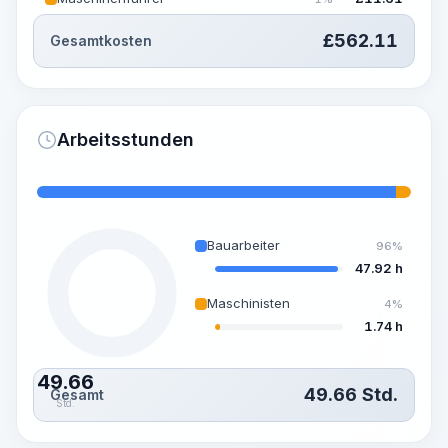
£
562.11
Gesamtkosten
Arbeitsstunden
Bauarbeiter
96%
47.92 h
Maschinisten
4%
1.74 h
49.66
49.66
Std.
Gesamt
Std.