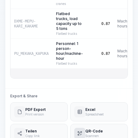
cranes
Flatbed
trucks, load
Machine
DXME-MEPU-
capacity up to
0.87
hours
KARI_KAKAME
5 tons
Flatbed trucks
Personnel: 1
person-
Machine
hour/machine-
PU_MEKAKA_KAPUKA
0.87
hours
hour
Flatbed trucks
Export & Share
PDF Export
Excel
Print version
Spreadsheet
Teilen
QR-Code
Copy link
Scannen