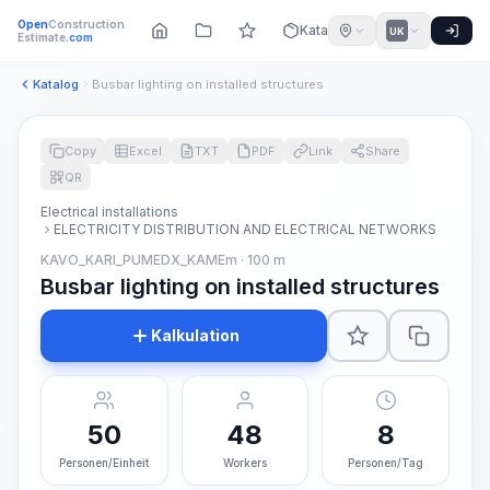
Open
Construction
Katalog
UK
Estimate
.com
Katalog
Busbar lighting on installed structures
Copy
Excel
TXT
PDF
Link
Share
QR
Electrical installations
ELECTRICITY DISTRIBUTION AND ELECTRICAL NETWORKS
KAVO_KARI_PUMEDX_KAMEm · 100 m
Busbar lighting on installed structures
Kalkulation
50
48
8
Personen/Einheit
Workers
Personen/Tag