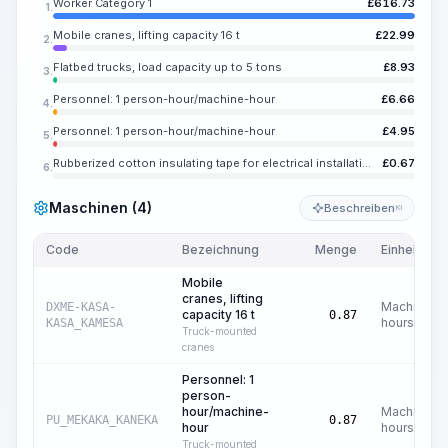
Worker Category 1
£
616.73
1.
Mobile cranes, lifting capacity 16 t
£
22.99
2.
Flatbed trucks, load capacity up to 5 tons
£
8.93
3.
Personnel: 1 person-hour/machine-hour
£
6.66
4.
Personnel: 1 person-hour/machine-hour
£
4.95
5.
Rubberized cotton insulating tape for electrical installation and repair work, black, width 20 mm, thickness 0.35 mm
£
0.67
6.
Maschinen (4)
Beschreiben
KI
Code
Bezeichnung
Menge
Einheit
Mobile
cranes, lifting
Machine
DXME-KASA-
capacity 16 t
0.87
hours
KASA_KAMESA
Truck-mounted
cranes
Personnel: 1
person-
hour/machine-
Machine
PU_MEKAKA_KANEKA
0.87
hour
hours
Truck-mounted