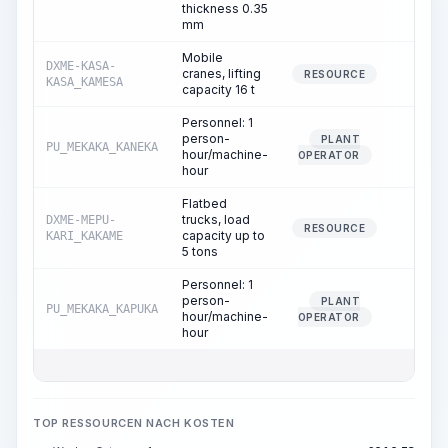
thickness 0.35
mm
Mobile
DXME-KASA-
cranes, lifting
0.87
RESOURCE
KASA_KAMESA
capacity 16 t
Personnel: 1
person-
PLANT
PU_MEKAKA_KANEKA
0.87
hour/machine-
OPERATOR
hour
Flatbed
trucks, load
DXME-MEPU-
0.87
RESOURCE
capacity up to
KARI_KAKAME
5 tons
Personnel: 1
person-
PLANT
PU_MEKAKA_KAPUKA
0.87
hour/machine-
OPERATOR
hour
TOP RESSOURCEN NACH KOSTEN