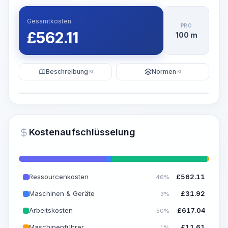
Gesamtkosten
PRO
£
562.11
100 m
Beschreibung
Normen
KI
KI
Illustration
KI-Visualisierung generieren
PRO
Kostenaufschlüsselung
~15-30 Sek.
Ressourcenkosten
£
562.11
46%
Maschinen & Geräte
£
31.92
3%
Arbeitskosten
£
617.04
50%
Maschinenführer
£
11.61
1%