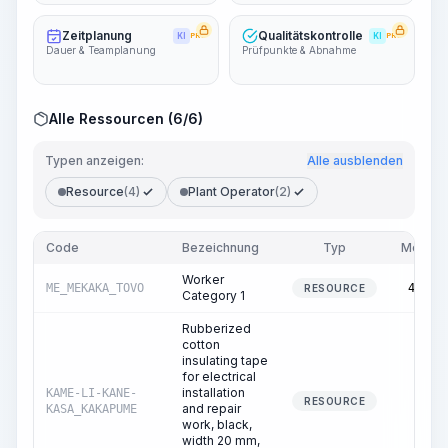
Zeitplanung
Qualitätskontrolle
KI
PRO
KI
PRO
Dauer & Teamplanung
Prüfpunkte & Abnahme
Alle Ressourcen (6/6)
Typen anzeigen:
Alle ausblenden
Resource
(4)
Plant Operator
(2)
Code
Bezeichnung
Typ
Menge
Worker
ME_MEKAKA_TOVO
47.92
RESOURCE
Category 1
Rubberized
cotton
insulating tape
for electrical
installation
KAME-LI-KANE-
6.67
RESOURCE
and repair
KASA_KAKAPUME
work, black,
width 20 mm,