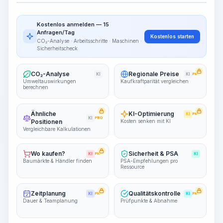
Arbeitsablauf visualisieren
PRO
Kostenlos anmelden — 15
~15-30 Sek.
Anfragen/Tag
Kostenlos starten
CO₂-Analyse · Arbeitsschritte · Maschinen ·
Sicherheitscheck
CO₂-Analyse
Regionale Preise
KI
KI
PRO
Umweltauswirkungen
Kaufkraftparität vergleichen
berechnen
Ähnliche
KI-Optimierung
KI
PRO
KI
PRO
Positionen
Kosten senken mit KI
Vergleichbare Kalkulationen
Wo kaufen?
Sicherheit & PSA
KI
PRO
KI
Baumärkte & Händler finden
PSA-Empfehlungen pro
Ressource
Zeitplanung
Qualitätskontrolle
KI
PRO
KI
PRO
Dauer & Teamplanung
Prüfpunkte & Abnahme