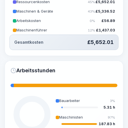
Ressourcenkosten
£
5,652.01
45%
Maschinen & Geräte
£
5,336.52
43%
Arbeitskosten
£
56.89
0%
Maschinenführer
£
1,437.03
12%
£
5,652.01
Gesamtkosten
Arbeitsstunden
Bauarbeiter
3%
5.31 h
Maschinisten
97%
187.83 h