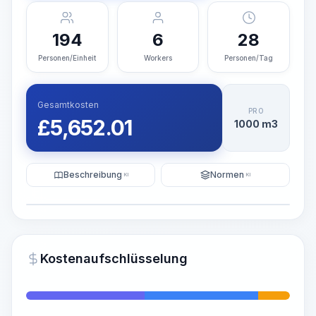
194
6
28
Personen/Einheit
Workers
Personen/Tag
Gesamtkosten
PRO
£
5,652.01
1000 m3
Beschreibung
Normen
KI
KI
Illustration
KI-Visualisierung generieren
PRO
Kostenaufschlüsselung
~15-30 Sek.