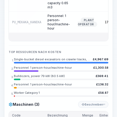
capacity 0.65
m3
Personnel: 1
person-
PLANT
PU_MEKAKA_KANEKA
170.01
hour/machine-
OPERATOR
hour
TOP RESSOURCEN NACH KOSTEN
Single-bucket diesel excavators on crawler tracks, bucket capacity 0.65 m3
£
4,967.69
1.
Personnel: 1 person-hour/machine-hour
£
1,300.58
2.
Bulldozers, power 79 kW (80.5 kW)
£
369.41
3.
Personnel: 1 person-hour/machine-hour
£
136.32
4.
Worker Category 1
£
56.87
5.
Maschinen (3)
Beschreiben
KI
Code
Bezeichnung
Menge
Einheit