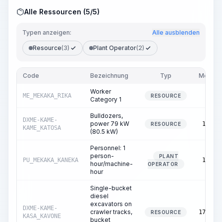
Alle Ressourcen (5/5)
Typen anzeigen:
Alle ausblenden
Resource
(3)
Plant Operator
(2)
Code
Bezeichnung
Typ
Menge
Worker
ME_MEKAKA_RIKA
5.31
RESOURCE
Category 1
Bulldozers,
DXME-KAME-
power 79 kW
17.82
RESOURCE
KAME_KATOSA
(80.5 kW)
Personnel: 1
person-
PLANT
PU_MEKAKA_KANEKA
17.82
hour/machine-
OPERATOR
hour
Single-bucket
diesel
excavators on
DXME-KAME-
crawler tracks,
170.01
RESOURCE
KASA_KAVONE
bucket