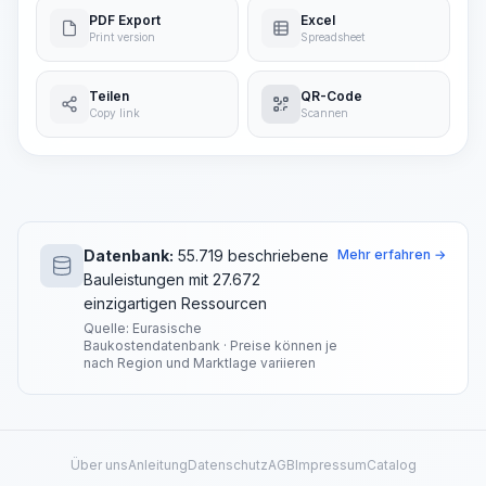
PDF Export
Excel
Print version
Spreadsheet
Teilen
QR-Code
Copy link
Scannen
Datenbank:
55.719 beschriebene
Mehr erfahren →
Bauleistungen mit 27.672
einzigartigen Ressourcen
Quelle: Eurasische
Baukostendatenbank · Preise können je
nach Region und Marktlage variieren
Über uns
Anleitung
Datenschutz
AGB
Impressum
Catalog