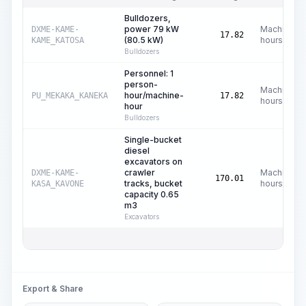
Bulldozers,
power 79 kW
Machine
DXME-KAME-
17.82
(80.5 kW)
hours
KAME_KATOSA
Bulldozers
Personnel: 1
person-
Machine
hour/machine-
PU_MEKAKA_KANEKA
17.82
hours
hour
Bulldozers
Single-bucket
diesel
excavators on
crawler
Machine
DXME-KAME-
170.01
tracks, bucket
hours
KASA_KAVONE
capacity 0.65
m3
Excavators
Export & Share