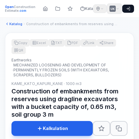
Open
Construction
Katalog
UK
Estimate
.com
Katalog
Construction of embankments from reserves using dragline exc...
Copy
Excel
TXT
PDF
Link
Share
QR
Earthworks
MECHANIZED LOOSENING AND DEVELOPMENT OF
PERMANENTLY FROZEN SOILS (WITH EXCAVATORS,
SCRAPERS, BULLDOZERS)
KAME_KATO_KAPURI_KANE · 1000 m3
Construction of embankments from
reserves using dragline excavators
with a bucket capacity of, 0.65 m3,
soil group 3 m
Kalkulation