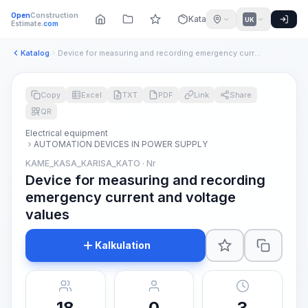
Open
Construction
Katalog
UK
Estimate
.com
Katalog
Device for measuring and recording emergency current and vol...
Copy
Excel
TXT
PDF
Link
Share
QR
Electrical equipment
AUTOMATION DEVICES IN POWER SUPPLY
KAME_KASA_KARISA_KATO · Nr
Device for measuring and recording
emergency current and voltage
values
Kalkulation
18
0
3