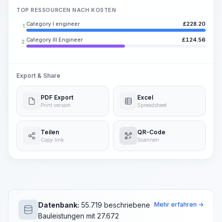
TOP RESSOURCEN NACH KOSTEN
Category I engineer
£
228.20
1.
Category III Engineer
£
124.56
2.
Export & Share
PDF Export
Excel
Print version
Spreadsheet
Teilen
QR-Code
Copy link
Scannen
Datenbank:
55.719 beschriebene
Mehr erfahren →
Bauleistungen mit 27.672