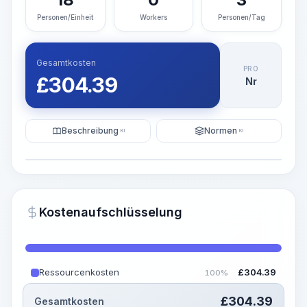
Personen/Einheit
Workers
Personen/Tag
Gesamtkosten
PRO
£
304.39
Nr
Beschreibung
Normen
KI
KI
Illustration
KI-Visualisierung generieren
PRO
Kostenaufschlüsselung
~15-30 Sek.
Ressourcenkosten
£
304.39
100%
£
304.39
Gesamtkosten