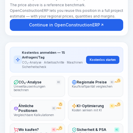
The price above is a reference benchmark.
OpenConstructionERP lets you reuse this position in a full project
estimate — with your regional prices, quantities and margins.
Continue in OpenConstructionERP
Kostenlos anmelden — 15
Anfragen/Tag
Kostenlos starten
CO₂-Analyse · Arbeitsschritte · Maschinen ·
Sicherheitscheck
CO₂-Analyse
Regionale Preise
KI
KI
PRO
Umweltauswirkungen
Kaufkraftparität vergleichen
berechnen
Ähnliche
KI-Optimierung
KI
PRO
KI
PRO
Positionen
Kosten senken mit KI
Vergleichbare Kalkulationen
Wo kaufen?
Sicherheit & PSA
KI
PRO
KI