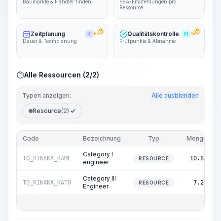
Baumärkte & Händler finden
PSA-Empfehlungen pro
Ressource
Zeitplanung
Qualitätskontrolle
KI
PRO
KI
PRO
Dauer & Teamplanung
Prüfpunkte & Abnahme
Alle Ressourcen (2/2)
Typen anzeigen:
Alle ausblenden
Resource
(2)
Code
Bezeichnung
Typ
Menge
Category I
TO_RIKAKA_KAME
10.80
RESOURCE
engineer
Category III
TO_RIKAKA_KATO
7.20
RESOURCE
Engineer