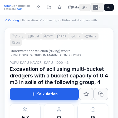
Open
Construction
Katalog
UK
Estimate
.com
Katalog
Excavation of soil using multi-bucket dredgers with a bucket...
Copy
Excel
TXT
PDF
Link
Share
QR
Underwater construction (diving) works
DREDGING WORKS IN MARINE CONDITIONS
PUPU_KAPU_KAVORI_KAPU · 1000 m3
Excavation of soil using multi-bucket
dredgers with a bucket capacity of 0.4
m3 in soils of the following group, 4
Kalkulation
57
0
9