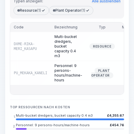
Typen anzeigen:
Alle ausblenden
Resource
(1)
Plant Operator
(1)
Code
Bezeichnung
Typ
Meng
Multi-bucket
dredgers,
DXME-RIKA-
bucket
6.3
RESOURCE
MERI_KASAPU
capacity 0.4
m3
Personnel: 9
persons-
PLANT
PU_MEKAKA_KANELI
6.3
hours/machine-
OPERATOR
hours
TOP RESSOURCEN NACH KOSTEN
Multi-bucket dredgers, bucket capacity 0.4 m3
£
4,355.67
1.
Personnel: 9 persons-hours/machine-hours
£
454.76
2.