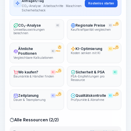
~15-30 Sek.
Anfragen/Tag
Kostenlos starten
CO₂-Analyse · Arbeitsschritte · Maschinen ·
Sicherheitscheck
CO₂-Analyse
Regionale Preise
KI
KI
PRO
Umweltauswirkungen
Kaufkraftparität vergleichen
berechnen
Ähnliche
KI-Optimierung
KI
PRO
KI
PRO
Positionen
Kosten senken mit KI
Vergleichbare Kalkulationen
Wo kaufen?
Sicherheit & PSA
KI
PRO
KI
Baumärkte & Händler finden
PSA-Empfehlungen pro
Ressource
Zeitplanung
Qualitätskontrolle
KI
PRO
KI
PRO
Dauer & Teamplanung
Prüfpunkte & Abnahme
Alle Ressourcen (2/2)