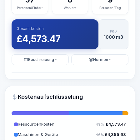
Personen/Einheit
Workers
Personen/Tag
Gesamtkosten
PRO
£
4,573.47
1000 m3
Beschreibung
Normen
KI
KI
Illustration
KI-Visualisierung generieren
PRO
Kostenaufschlüsselung
~15-30 Sek.
Ressourcenkosten
£
4,573.47
49%
Maschinen & Geräte
£
4,355.68
46%