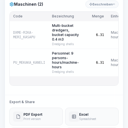
Maschinen (2)
Beschreiben
KI
Code
Bezeichnung
Menge
Einheit
Multi-bucket
dredgers,
Machine
DXME-RIKA-
bucket capacity
6.31
hours
MERI_KASAPU
0.4 m3
Dredging shells
Personnel: 9
persons-
Machine
hours/machine-
PU_MEKAKA_KANELI
6.31
hours
hours
Dredging shells
Export & Share
PDF Export
Excel
Print version
Spreadsheet