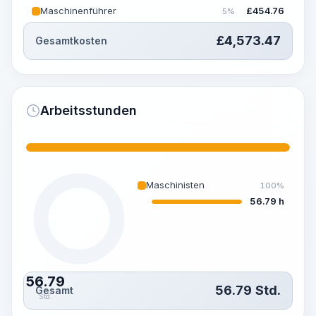
Maschinenführer
£
454.76
5%
£
4,573.47
Gesamtkosten
Arbeitsstunden
Maschinisten
100%
56.79 h
56.79
56.79
Std.
Gesamt
Std.