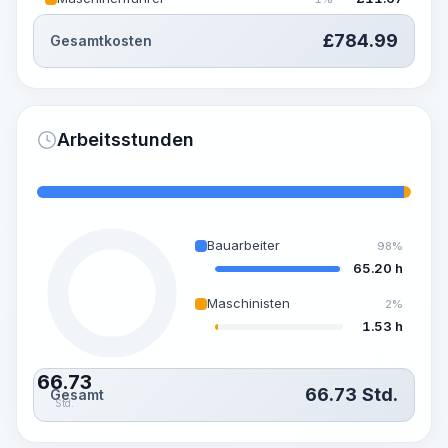
£
784.99
Gesamtkosten
Arbeitsstunden
Bauarbeiter
98%
65.20 h
Maschinisten
2%
1.53 h
66.73
66.73
Std.
Gesamt
Std.