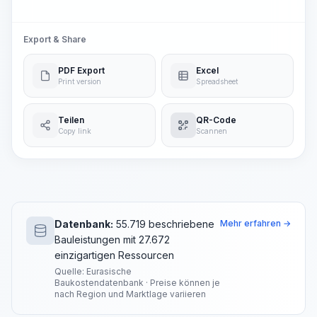
Export & Share
PDF Export
Excel
Print version
Spreadsheet
Teilen
QR-Code
Copy link
Scannen
Datenbank:
55.719 beschriebene
Mehr erfahren →
Bauleistungen mit 27.672
einzigartigen Ressourcen
Quelle: Eurasische
Baukostendatenbank · Preise können je
nach Region und Marktlage variieren