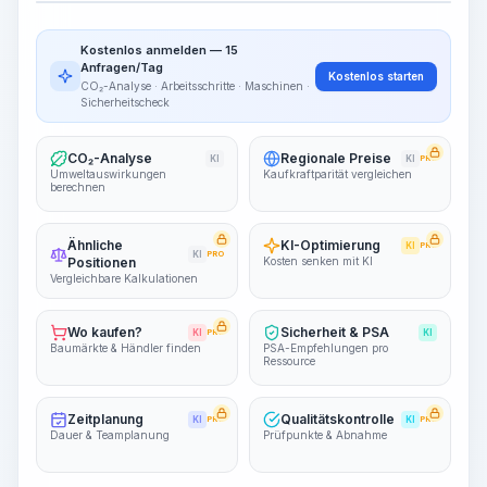
Arbeitsablauf visualisieren
PRO
Kostenlos anmelden — 15
~15-30 Sek.
Anfragen/Tag
Kostenlos starten
CO₂-Analyse · Arbeitsschritte · Maschinen ·
Sicherheitscheck
CO₂-Analyse
Regionale Preise
KI
KI
PRO
Umweltauswirkungen
Kaufkraftparität vergleichen
berechnen
Ähnliche
KI-Optimierung
KI
PRO
KI
PRO
Positionen
Kosten senken mit KI
Vergleichbare Kalkulationen
Wo kaufen?
Sicherheit & PSA
KI
PRO
KI
Baumärkte & Händler finden
PSA-Empfehlungen pro
Ressource
Zeitplanung
Qualitätskontrolle
KI
PRO
KI
PRO
Dauer & Teamplanung
Prüfpunkte & Abnahme