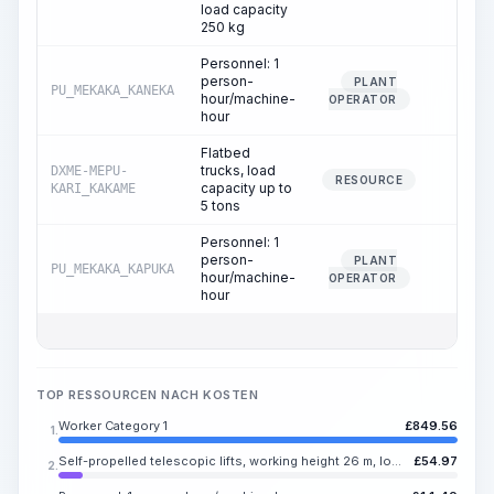
load capacity
250 kg
Personnel: 1
person-
PLANT
PU_MEKAKA_KANEKA
1.49
hour/machine-
OPERATOR
hour
Flatbed
trucks, load
DXME-MEPU-
0.02
RESOURCE
capacity up to
KARI_KAKAME
5 tons
Personnel: 1
person-
PLANT
PU_MEKAKA_KAPUKA
0.02
hour/machine-
OPERATOR
hour
TOP RESSOURCEN NACH KOSTEN
Worker Category 1
£
849.56
1.
Self-propelled telescopic lifts, working height 26 m, load capacity 250 kg
£
54.97
2.