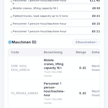
Personnel: 1 person-hour/machine-hour
£
11.40
3.
Mobile cranes, lifting capacity 16 t
£
0.53
4.
Flatbed trucks, load capacity up to 5 tons
£
0.21
5.
Personnel: 1 person-hour/machine-hour
£
0.15
6.
Personnel: 1 person-hour/machine-hour
£
0.11
7.
Maschinen (5)
Beschreiben
KI
Code
Bezeichnung
Menge
Einheit
Mobile
cranes, lifting
Machine
DXME-KASA-
capacity 16 t
0.02
hours
KASA_KAMESA
Truck-mounted
cranes
Personnel: 1
person-
hour/machine-
Machine
PU_MEKAKA_KANEKA
0.02
hour
hours
Truck-mounted
cranes