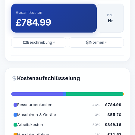
Gesamtkosten
PRO
£
784.99
Nr
Beschreibung
Normen
KI
KI
Illustration
KI-Visualisierung generieren
PRO
Kostenaufschlüsselung
~15-30 Sek.
Ressourcenkosten
£
784.99
46%
Maschinen & Geräte
£
55.70
3%
Arbeitskosten
£
849.16
50%
Maschinenführer
£
11.67
1%