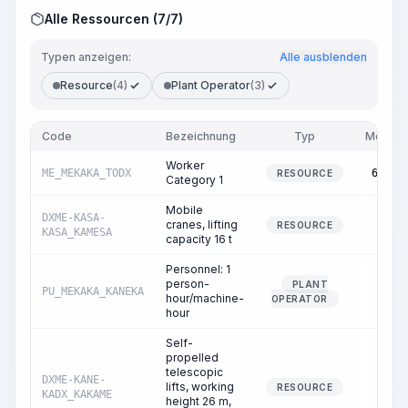
Alle Ressourcen (7/7)
Typen anzeigen:
Alle ausblenden
Resource
(4)
Plant Operator
(3)
Code
Bezeichnung
Typ
Menge
Worker
ME_MEKAKA_TODX
65.20
RESOURCE
Category 1
Mobile
DXME-KASA-
cranes, lifting
0.02
RESOURCE
KASA_KAMESA
capacity 16 t
Personnel: 1
person-
PLANT
PU_MEKAKA_KANEKA
0.02
hour/machine-
OPERATOR
hour
Self-
propelled
telescopic
DXME-KANE-
lifts, working
1.49
RESOURCE
KADX_KAKAME
height 26 m,