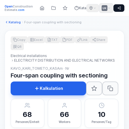
Open
Construction
Katalog
UK
Estimate
.com
Katalog
Four-span coupling with sectioning
Copy
Excel
TXT
PDF
Link
Share
QR
Electrical installations
ELECTRICITY DISTRIBUTION AND ELECTRICAL NETWORKS
KAVO_KARI_TOMETO_KASAm · Nr
Four-span coupling with sectioning
Kalkulation
68
66
10
Personen/Einheit
Workers
Personen/Tag