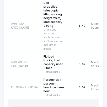
Self-
propelled
telescopic
lifts, working
height 26 m,
load capacity
Machine
DXME-KANE-
250 kg
1.49
hours
KADX_KAKAME
Lifting and
transport
machinery and
mechanisms not
included in
groups
Flatbed
trucks, load
Machine
DXME-MEPU-
capacity up to
0.02
hours
KARI_KAKAME
5 tons
Flatbed trucks
Personnel: 1
person-
Machine
hour/machine-
PU_MEKAKA_KAPUKA
0.02
hours
hour
Flatbed trucks