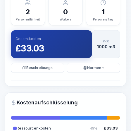
2
0
1
Personen/Einheit
Workers
Personen/Tag
Gesamtkosten
PRO
£
33.03
1000 m3
Beschreibung
Normen
KI
KI
Illustration
KI-Visualisierung generieren
PRO
Kostenaufschlüsselung
~15-30 Sek.
Ressourcenkosten
£
33.03
45%