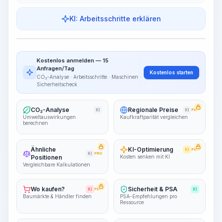
KI: Arbeitsschritte erklären
Work Steps
Arbeitsablauf visualisieren
PRO
Kostenlos anmelden — 15
~15-30 Sek.
Anfragen/Tag
Kostenlos starten
CO₂-Analyse · Arbeitsschritte · Maschinen ·
Sicherheitscheck
CO₂-Analyse
Regionale Preise
KI
KI
PRO
Umweltauswirkungen
Kaufkraftparität vergleichen
berechnen
Ähnliche
KI-Optimierung
KI
PRO
KI
PRO
Positionen
Kosten senken mit KI
Vergleichbare Kalkulationen
Wo kaufen?
Sicherheit & PSA
KI
PRO
KI
Baumärkte & Händler finden
PSA-Empfehlungen pro
Ressource