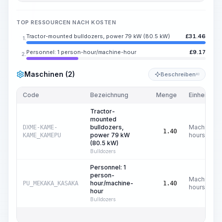
TOP RESSOURCEN NACH KOSTEN
Tractor-mounted bulldozers, power 79 kW (80.5 kW)
£
31.46
1.
Personnel: 1 person-hour/machine-hour
£
9.17
2.
Maschinen (2)
Beschreiben
KI
Code
Bezeichnung
Menge
Einheit
Tractor-
mounted
bulldozers,
Machine
DXME-KAME-
1.40
power 79 kW
hours
KAME_KAMEPU
(80.5 kW)
Bulldozers
Personnel: 1
person-
Machine
hour/machine-
PU_MEKAKA_KASAKA
1.40
hours
hour
Bulldozers