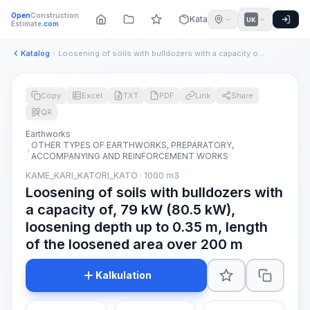
Open
Construction
Katalog
UK
Estimate
.com
Katalog
Loosening of soils with bulldozers with a capacity of, 79 kW...
Copy
Excel
TXT
PDF
Link
Share
QR
Earthworks
OTHER TYPES OF EARTHWORKS, PREPARATORY,
ACCOMPANYING AND REINFORCEMENT WORKS
KAME_KARI_KATORI_KATO · 1000 m3
Loosening of soils with bulldozers with
a capacity of, 79 kW (80.5 kW),
loosening depth up to 0.35 m, length
of the loosened area over 200 m
Kalkulation