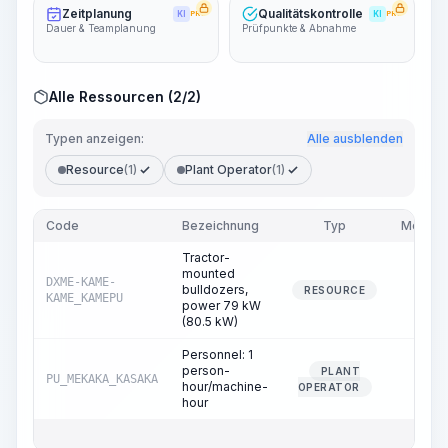
Zeitplanung
Qualitätskontrolle
KI
PRO
KI
PRO
Dauer & Teamplanung
Prüfpunkte & Abnahme
Alle Ressourcen (2/2)
Typen anzeigen:
Alle ausblenden
Resource
(1)
Plant Operator
(1)
Code
Bezeichnung
Typ
Menge
Tractor-
mounted
DXME-KAME-
bulldozers,
1.40
RESOURCE
KAME_KAMEPU
power 79 kW
(80.5 kW)
Personnel: 1
person-
PLANT
PU_MEKAKA_KASAKA
1.40
hour/machine-
OPERATOR
hour