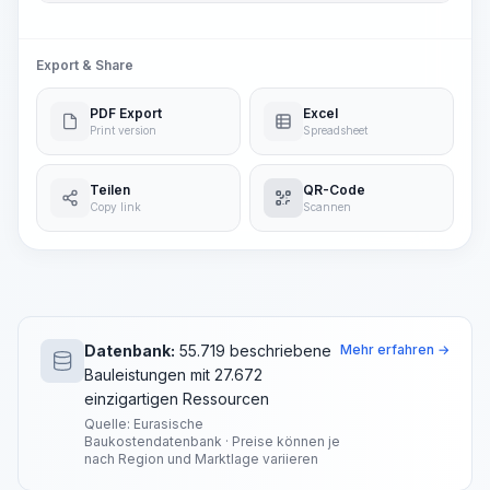
Export & Share
PDF Export
Excel
Print version
Spreadsheet
Teilen
QR-Code
Copy link
Scannen
Datenbank:
55.719 beschriebene
Mehr erfahren →
Bauleistungen mit 27.672
einzigartigen Ressourcen
Quelle: Eurasische
Baukostendatenbank · Preise können je
nach Region und Marktlage variieren