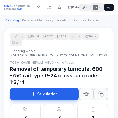
Open
Construction
Katalog
UK
Estimate
.com
Katalog
Removal of temporary turnouts, 600 -750 rail type R-24 cross...
Copy
Excel
TXT
PDF
Link
Share
QR
Tunneling works
MINING WORKS PERFORMED BY CONVENTIONAL METHODS
TOSA_KAME_NEPULI_MEVO · km of track
Removal of temporary turnouts, 600
-750 rail type R-24 crossbar grade
1:2,1:4
Kalkulation
7
7
1