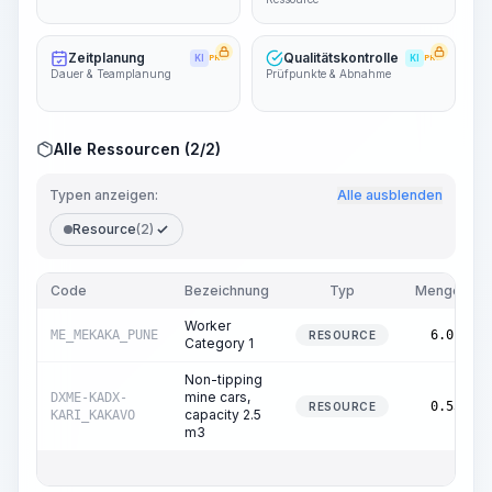
Zeitplanung
Qualitätskontrolle
KI
PRO
KI
PRO
Dauer & Teamplanung
Prüfpunkte & Abnahme
Alle Ressourcen (2/2)
Typen anzeigen:
Alle ausblenden
Resource
(2)
Code
Bezeichnung
Typ
Menge
Worker
ME_MEKAKA_PUNE
6.01
RESOURCE
Category 1
Non-tipping
mine cars,
DXME-KADX-
0.53
RESOURCE
capacity 2.5
KARI_KAKAVO
m3