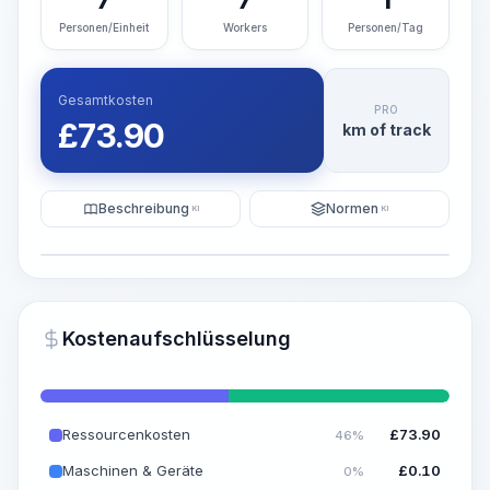
Personen/Einheit
Workers
Personen/Tag
Gesamtkosten
PRO
£
73.90
km of track
Beschreibung
Normen
KI
KI
Illustration
KI-Visualisierung generieren
PRO
Kostenaufschlüsselung
~15-30 Sek.
Ressourcenkosten
£
73.90
46%
Maschinen & Geräte
£
0.10
0%