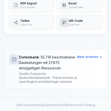
PDF Export
Excel
Print version
Spreadsheet
Teilen
QR-Code
Copy link
Scannen
Datenbank:
55.719 beschriebene
Mehr erfahren →
Bauleistungen mit 27.672
einzigartigen Ressourcen
Quelle: Eurasische
Baukostendatenbank · Preise können je
nach Region und Marktlage variieren
Über uns
Anleitung
Datenschutz
AGB
Impressum
Catalog