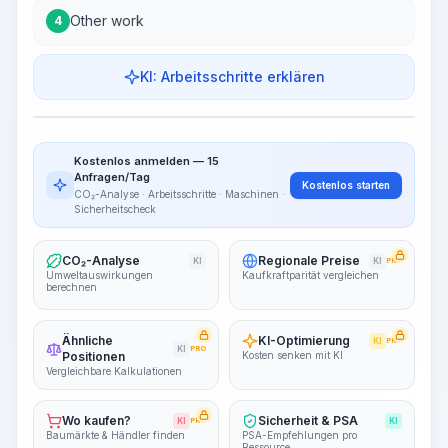
Other work
4
KI: Arbeitsschritte erklären
Work Steps
Arbeitsablauf visualisieren
PRO
Kostenlos anmelden — 15
~15-30 Sek.
Anfragen/Tag
Kostenlos starten
CO₂-Analyse · Arbeitsschritte · Maschinen ·
Sicherheitscheck
CO₂-Analyse
Regionale Preise
KI
KI
PRO
Umweltauswirkungen
Kaufkraftparität vergleichen
berechnen
Ähnliche
KI-Optimierung
KI
PRO
KI
PRO
Positionen
Kosten senken mit KI
Vergleichbare Kalkulationen
Wo kaufen?
Sicherheit & PSA
KI
PRO
KI
Baumärkte & Händler finden
PSA-Empfehlungen pro
Ressource