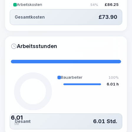
Arbeitskosten
£
86.25
54%
£
73.90
Gesamtkosten
Arbeitsstunden
Bauarbeiter
100%
6.01 h
6.01
6.01
Std.
Gesamt
Std.