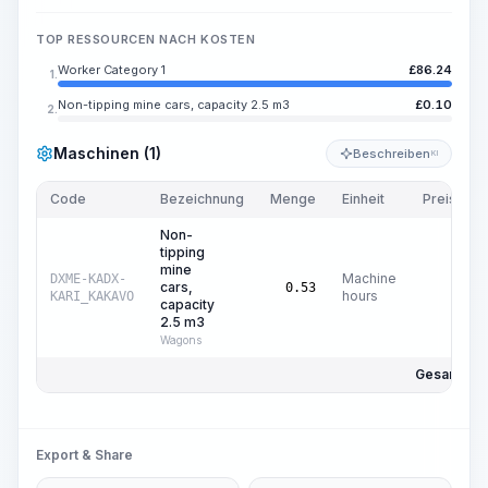
TOP RESSOURCEN NACH KOSTEN
Worker Category 1
£
86.24
1.
Non-tipping mine cars, capacity 2.5 m3
£
0.10
2.
Maschinen (1)
Beschreiben
KI
Code
Bezeichnung
Menge
Einheit
Preis/Einh
Non-
tipping
mine
Machine
DXME-KADX-
cars,
£
0
0.53
hours
KARI_KAKAVO
capacity
2.5 m3
Wagons
Gesamtpre
Export & Share