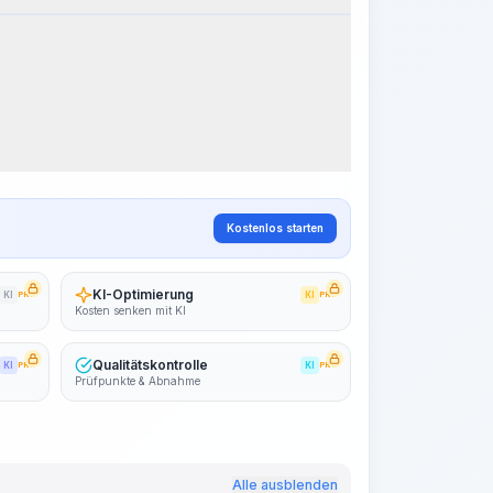
Arbeitsablauf visualisieren
PRO
~15-30 Sek.
Kostenlos starten
KI-Optimierung
KI
PRO
KI
PRO
Kosten senken mit KI
Qualitätskontrolle
KI
PRO
KI
PRO
Prüfpunkte & Abnahme
Alle ausblenden