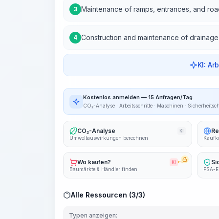
Maintenance of ramps, entrances, and roads
3
Construction and maintenance of drainage
4
KI: Ar
Kostenlos anmelden — 15 Anfragen/Tag
CO₂-Analyse · Arbeitsschritte · Maschinen · Sicherheitsc
CO₂-Analyse
Re
KI
Umweltauswirkungen berechnen
Kaufkr
Wo kaufen?
Si
KI
PRO
Baumärkte & Händler finden
PSA-E
Alle Ressourcen (3/3)
Typen anzeigen: