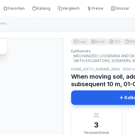
Favoriten
Katalog
Vergleich
Preise
Glossar
When moving soil, add to the norm for every subsequent 10 m,...
Copy
Excel
TXT
PD
Earthworks
MECHANIZED LOOSENING AND D
(WITH EXCAVATORS, SCRAPERS, 
KAME_KATO_KARIME_RIKA · 1000 
When moving soil, add
subsequent 10 m, 01-
Kalk
3
Personen/Einheit