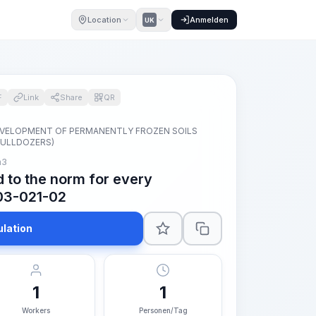
Location
Anmelden
UK
F
Link
Share
QR
EVELOPMENT OF PERMANENTLY FROZEN SOILS
BULLDOZERS)
m3
 to the norm for every
03-021-02
ulation
1
1
Workers
Personen/Tag