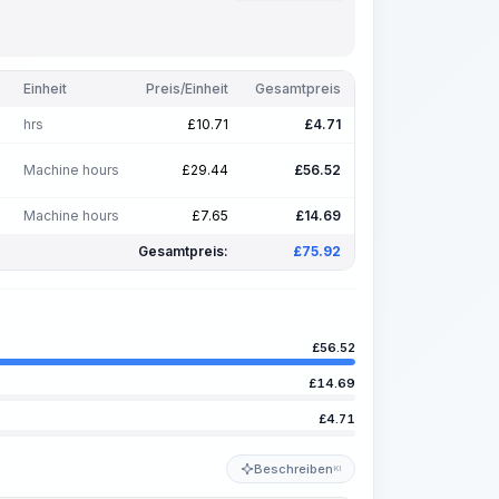
Einheit
Preis/Einheit
Gesamtpreis
hrs
£
10.71
£
4.71
Machine hours
£
29.44
£
56.52
Machine hours
£
7.65
£
14.69
Gesamtpreis:
£
75.92
£
56.52
£
14.69
£
4.71
Beschreiben
KI