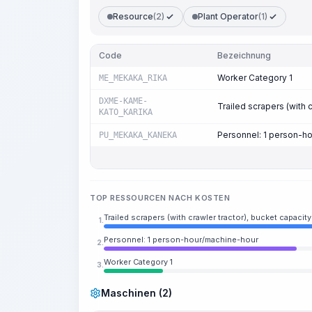
Resource
(2)
Plant Operator
(1)
Code
Bezeichnung
Worker Category 1
ME_MEKAKA_RIKA
DXME-KAME-
Trailed scrapers (with 
KATO_KARIKA
Personnel: 1 person-h
PU_MEKAKA_KANEKA
TOP RESSOURCEN NACH KOSTEN
Trailed scrapers (with crawler tractor), bucket capacit
1.
Personnel: 1 person-hour/machine-hour
2.
Worker Category 1
3.
Maschinen (2)