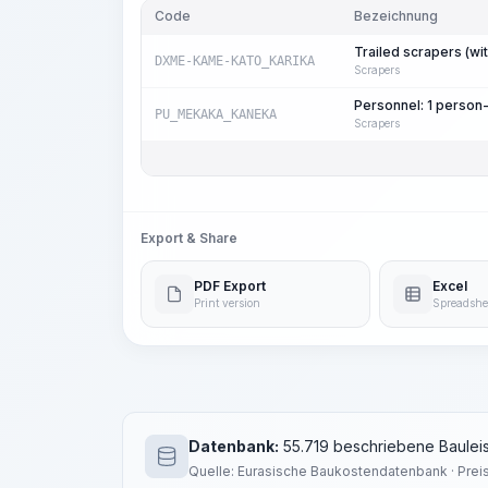
Code
Bezeichnung
Trailed scrapers (wi
DXME-KAME-KATO_KARIKA
Scrapers
Personnel: 1 person
PU_MEKAKA_KANEKA
Scrapers
Export & Share
PDF Export
Excel
Print version
Spreadshe
Datenbank:
55.719 beschriebene Bauleis
Quelle: Eurasische Baukostendatenbank · Prei