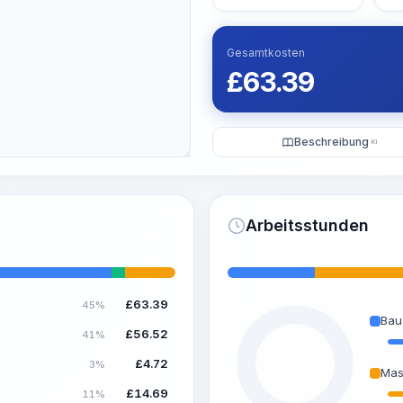
Gesamtkosten
£
63.39
Beschreibung
KI
Arbeitsstunden
£
63.39
45%
Bau
£
56.52
41%
£
4.72
3%
Mas
£
14.69
11%