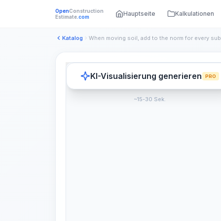
Open
Construction
Hauptseite
Kalkulationen
Estimate
.com
Katalog
KI-Visualisierung generieren
PRO
~15-30 Sek.