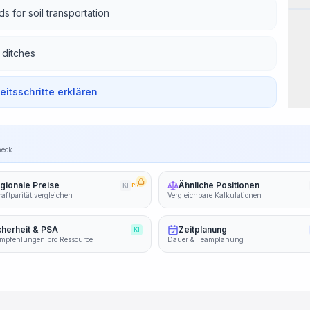
 for soil transportation
 ditches
beitsschritte erklären
heck
gionale Preise
Ähnliche Positionen
KI
PRO
aftparität vergleichen
Vergleichbare Kalkulationen
cherheit & PSA
Zeitplanung
KI
mpfehlungen pro Ressource
Dauer & Teamplanung