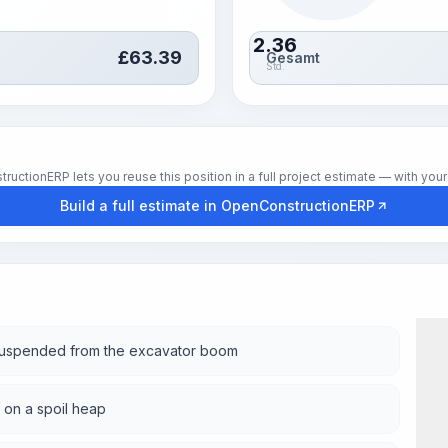
2.36
£
63.39
Gesamt
Std.
tionERP lets you reuse this position in a full project estimate — with your 
Build a full estimate in OpenConstructionERP
suspended from the excavator boom
 on a spoil heap
Wor