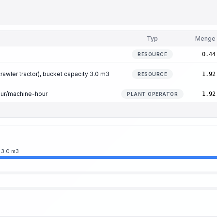
Typ
Menge
0.44
RESOURCE
crawler tractor), bucket capacity 3.0 m3
1.92
RESOURCE
our/machine-hour
1.92
PLANT OPERATOR
y 3.0 m3