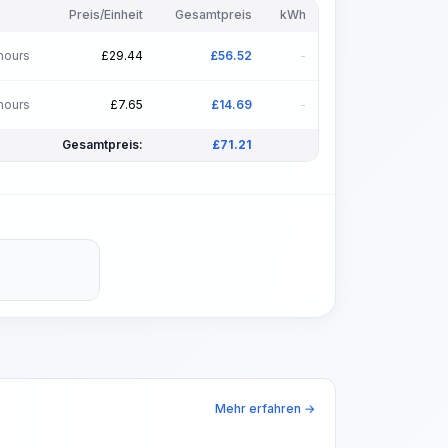
Preis/Einheit
Gesamtpreis
kWh
hours
£
29.44
£
56.52
-
hours
£
7.65
£
14.69
-
Gesamtpreis:
£
71.21
Mehr erfahren →