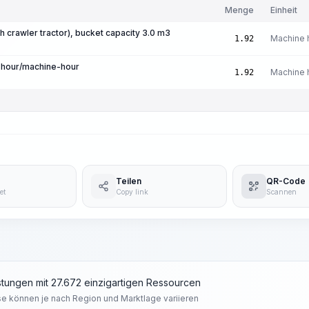
Menge
Einheit
th crawler tractor), bucket capacity 3.0 m3
Machine 
1.92
-hour/machine-hour
Machine 
1.92
Teilen
QR-Code
et
Copy link
Scannen
tungen mit 27.672 einzigartigen Ressourcen
se können je nach Region und Marktlage variieren