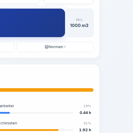
PRO
1000 m3
Normen
KI
arbeiter
19%
0.44 h
chinisten
81%
1.92 h