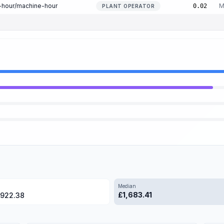
n-hour/machine-hour
M
0.02
PLANT OPERATOR
Median
£
1,683.41
,922.38