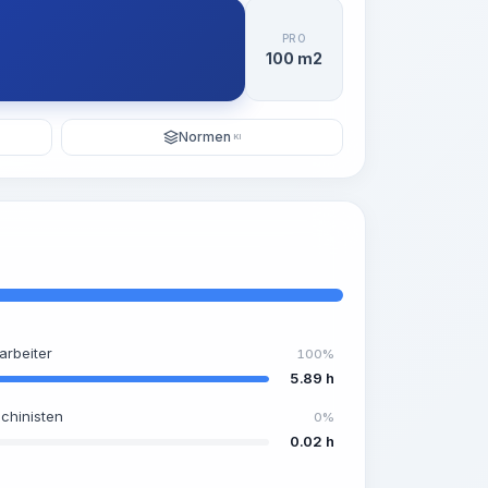
PRO
100 m2
Normen
KI
arbeiter
100%
5.89 h
chinisten
0%
0.02 h