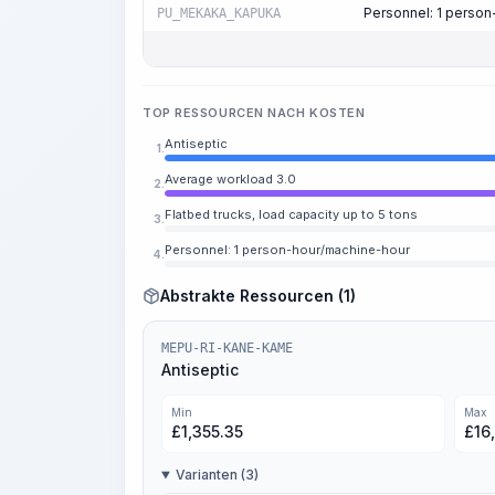
Personnel: 1 perso
PU_MEKAKA_KAPUKA
TOP RESSOURCEN NACH KOSTEN
Antiseptic
1.
Average workload 3.0
2.
Flatbed trucks, load capacity up to 5 tons
3.
Personnel: 1 person-hour/machine-hour
4.
Abstrakte Ressourcen (1)
MEPU-RI-KANE-KAME
Antiseptic
Min
Max
£
1,355.35
£
16
Varianten (3)