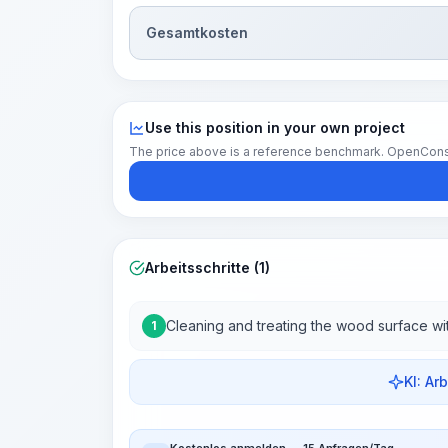
Gesamtkosten
Use this position in your own project
The price above is a reference benchmark. OpenConstruc
Arbeitsschritte (1)
Cleaning and treating the wood surface wit
1
KI: Ar