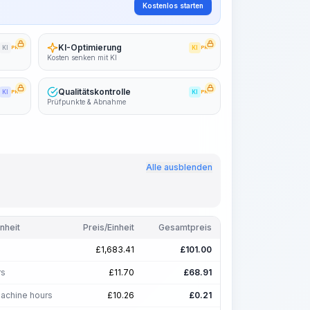
Kostenlos starten
KI-Optimierung
KI
PRO
KI
PRO
Kosten senken mit KI
Qualitätskontrolle
KI
PRO
KI
PRO
Prüfpunkte & Abnahme
Alle ausblenden
inheit
Preis/Einheit
Gesamtpreis
£
1,683.41
£
101.00
rs
£
11.70
£
68.91
achine hours
£
10.26
£
0.21