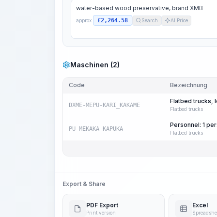
water-based wood preservative, brand XMB
£2,264.58
approx.
Search
AI Price
Maschinen (2)
Code
Bezeichnung
Flatbed trucks, 
DXME-MEPU-KARI_KAKAME
Flatbed trucks
Personnel: 1 pe
PU_MEKAKA_KAPUKA
Flatbed trucks
Export & Share
PDF Export
Excel
Print version
Spreadshe