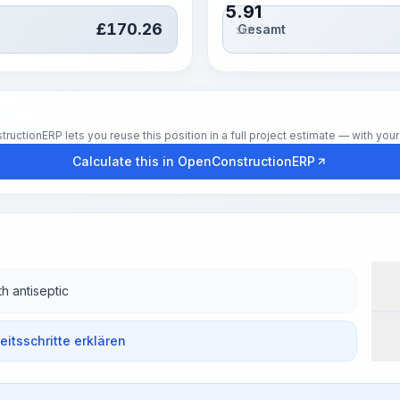
5.91
£
170.26
Gesamt
Std.
tionERP lets you reuse this position in a full project estimate — with your 
Calculate this in OpenConstructionERP
h antiseptic
Wor
beitsschritte erklären