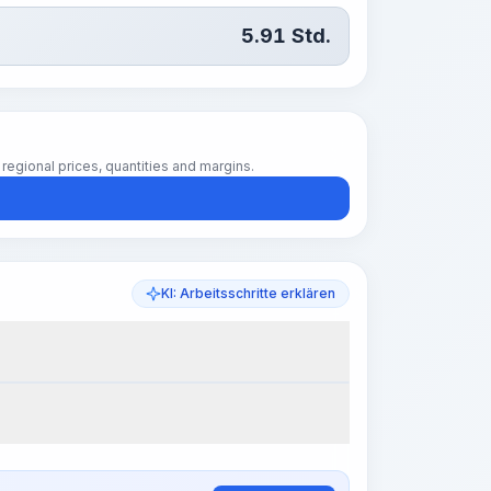
5.91
Std.
regional prices, quantities and margins.
KI: Arbeitsschritte erklären
k Steps
Arbeitsablauf visualisieren
PRO
~15-30 Sek.