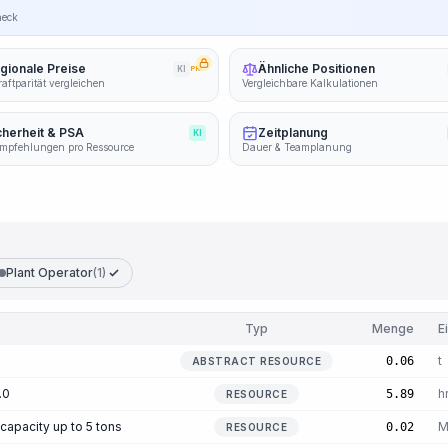
heck
gionale Preise
Ähnliche Positionen
KI
PRO
aftparität vergleichen
Vergleichbare Kalkulationen
cherheit & PSA
Zeitplanung
KI
mpfehlungen pro Ressource
Dauer & Teamplanung
Plant Operator
(1)
Typ
Menge
E
t
0.06
ABSTRACT RESOURCE
.0
h
5.89
RESOURCE
 capacity up to 5 tons
M
0.02
RESOURCE