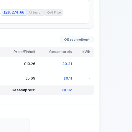
£28,274.66
.
Search
AI Price
Beschreiben
KI
Preis/Einheit
Gesamtpreis
kWh
£
10.26
£
0.21
-
£
5.69
£
0.11
-
Gesamtpreis:
£
0.32