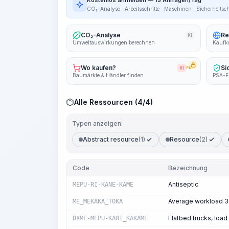
Kostenlos anmelden — 15 Anfragen/Tag
CO₂-Analyse · Arbeitsschritte · Maschinen · Sicherheitsc
CO₂-Analyse
Re
KI
Umweltauswirkungen berechnen
Kaufkr
Wo kaufen?
Si
KI
PRO
Baumärkte & Händler finden
PSA-E
Alle Ressourcen (4/4)
Typen anzeigen:
Abstract resource
(1)
Resource
(2)
Code
Bezeichnung
Antiseptic
MEPU-RI-KANE-KAME
Average workload 3
ME_MEKAKA_TOKA
Flatbed trucks, load
DXME-MEPU-KARI_KAKAME