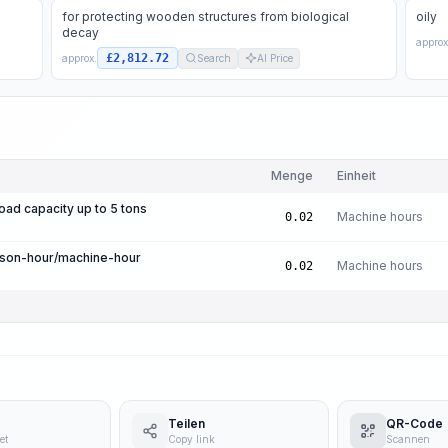
for protecting wooden structures from biological
oily
decay
approx
£2,812.72
approx.
Search
AI Price
Menge
Einheit
load capacity up to 5 tons
Machine hours
0.02
rson-hour/machine-hour
Machine hours
0.02
Teilen
QR-Code
et
Copy link
Scannen