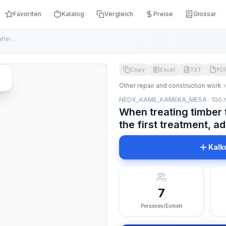
Favoriten
Katalog
Vergleich
Preise
Glossar
When treating timber twice with a drying interval after the ...
Copy
Excel
TXT
PD
Other repair and construction work
NEDX_KAME_KAMEKA_MESA · 100 
When treating timber t
the first treatment, 
Kalk
7
Personen/Einheit