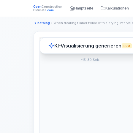
Open
Construction
Hauptseite
Kalkulationen
Estimate
.com
Katalog
KI-Visualisierung generieren
PRO
~15-30 Sek.