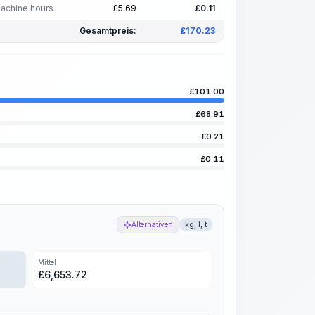
achine hours
£
5.69
£
0.11
Gesamtpreis:
£
170.23
£
101.00
£
68.91
£
0.21
£
0.11
Alternativen
kg, l, t
Mittel
£
6,653.72