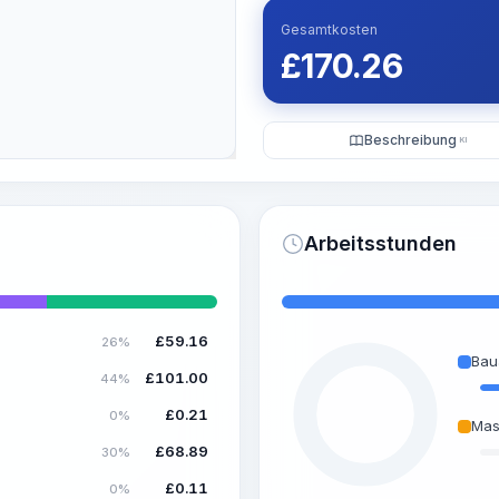
Gesamtkosten
£
170.26
Beschreibung
KI
Arbeitsstunden
£
59.16
26%
Bau
£
101.00
44%
£
0.21
0%
Mas
£
68.89
30%
£
0.11
0%