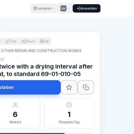
Location
Anmelden
UK
F
Link
Share
QR
OTHER REPAIR AND CONSTRUCTION WORKS
m2
wice with a drying interval after
add, to standard 69-01-010-05
ulation
6
1
Workers
Personen/Tag