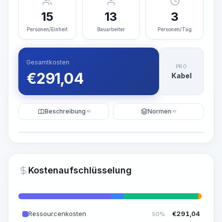
15
13
3
Personen/Einheit
Bauarbeiter
Personen/Tag
Gesamtkosten
PRO
€
291,04
Kabel
Beschreibung
Normen
KI
KI
Illustration
KI-Visualisierung generieren
PRO
Kostenaufschlüsselung
~15-30 Sek.
Ressourcenkosten
€
291,04
50%