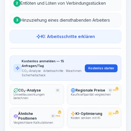
Entlöten und Löten von Verbindungsstücken
2
Hinzuziehung eines diensthabenden Arbeiters
3
KI: Arbeitsschritte erklären
Arbeitsschritte
Arbeitsablauf visualisieren
PRO
Kostenlos anmelden — 15
~15-30 Sek.
Anfragen/Tag
Kostenlos starten
CO₂-Analyse · Arbeitsschritte · Maschinen ·
Sicherheitscheck
CO₂-Analyse
Regionale Preise
KI
KI
PRO
Umweltauswirkungen
Kaufkraftparität vergleichen
berechnen
Ähnliche
KI-Optimierung
KI
PRO
KI
PRO
Positionen
Kosten senken mit KI
Vergleichbare Kalkulationen