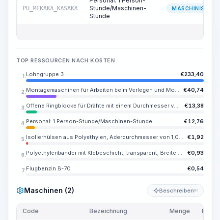
Personal: 1 Person-
Stunde/Maschinen-
PU_MEKAKA_KASAKA
MASCHINIST
Stunde
TOP RESSOURCEN NACH KOSTEN
Lohngruppe 3
€
233,40
1.
Montagemaschinen für Arbeiten beim Verlegen und Montieren von Kabeln auf Fahrzeugbasis
€
40,74
2.
Offene Ringblöcke für Drähte mit einem Durchmesser von 4,0-5,0 mm
€
13,38
3.
Personal: 1 Person-Stunde/Maschinen-Stunde
€
12,76
4.
Isolierhülsen aus Polyethylen, Aderdurchmesser von 1,05 bis 1,2 mm, Länge 70 mm, Durchmesser 7 mm
€
1,92
5.
Polyethylenbänder mit Klebeschicht, transparent, Breite 20 mm, Dicke 0,08 mm
€
0,93
6.
Flugbenzin B-70
€
0,54
7.
Maschinen (2)
Beschreiben
KI
Code
Bezeichnung
Menge
Einhei