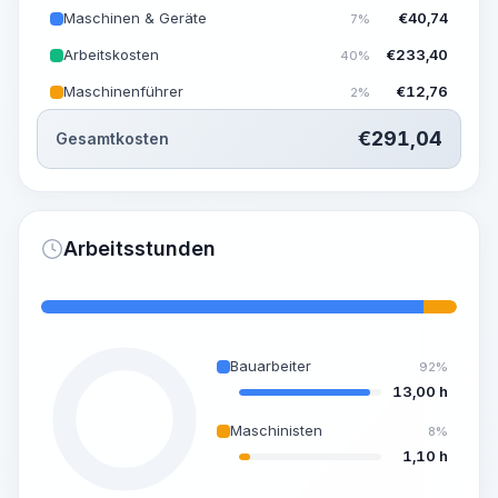
Maschinen & Geräte
€
40,74
7%
Arbeitskosten
€
233,40
40%
Maschinenführer
€
12,76
2%
€
291,04
Gesamtkosten
Arbeitsstunden
Bauarbeiter
92%
13,00 h
Maschinisten
8%
1,10 h