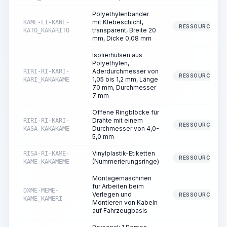
Polyethylenbänder
mit Klebeschicht,
KAME-LI-KANE-
RESSOURCE
transparent, Breite 20
KATO_KAKARITO
mm, Dicke 0,08 mm
Isolierhülsen aus
Polyethylen,
Aderdurchmesser von
RIRI-RI-KARI-
RESSOURCE
1,05 bis 1,2 mm, Länge
KARI_KAKAKAME
70 mm, Durchmesser
7 mm
Offene Ringblöcke für
Drähte mit einem
RIRI-RI-KARI-
RESSOURCE
Durchmesser von 4,0-
KASA_KAKAKAME
5,0 mm
Vinylplastik-Etiketten
RISA-RI-KAME-
RESSOURCE
(Nummerierungsringe)
KAME_KAKAMEME
Montagemaschinen
für Arbeiten beim
DXME-MEME-
Verlegen und
RESSOURCE
KAME_KAMERI
Montieren von Kabeln
auf Fahrzeugbasis