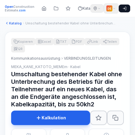
Open
Construction
Katalog
DE
Estimate
.com
Katalog
Umschaltung bestehender Kabel ohne Unterbrechung des Betrieb...
Kopieren
Excel
TXT
PDF
Link
Teilen
QR
Kommunikationsausrüstung
VERBINDUNGSLEITUNGEN
MEKA_KANE_KATOTO_MEMEm · Kabel
Umschaltung bestehender Kabel ohne
Unterbrechung des Betriebs für die
Teilnehmer auf ein neues Kabel, das
an die Endgeräte angeschlossen ist,
Kabelkapazität, bis zu 50kh2
Kalkulation