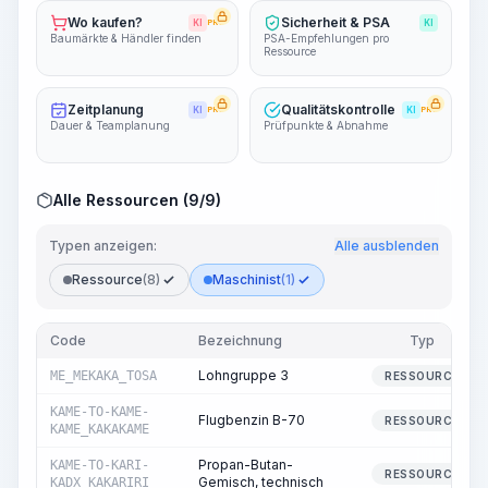
Wo kaufen?
Sicherheit & PSA
KI
PRO
KI
Baumärkte & Händler finden
PSA-Empfehlungen pro
Ressource
Zeitplanung
Qualitätskontrolle
KI
PRO
KI
PRO
Dauer & Teamplanung
Prüfpunkte & Abnahme
Alle Ressourcen (9/9)
Typen anzeigen:
Alle ausblenden
Ressource
(8)
Maschinist
(1)
Code
Bezeichnung
Typ
Lohngruppe 3
ME_MEKAKA_TOSA
RESSOURCE
KAME-TO-KAME-
Flugbenzin B-70
RESSOURCE
KAME_KAKAKAME
Propan-Butan-
KAME-TO-KARI-
RESSOURCE
Gemisch, technisch
KADX_KAKARIRI