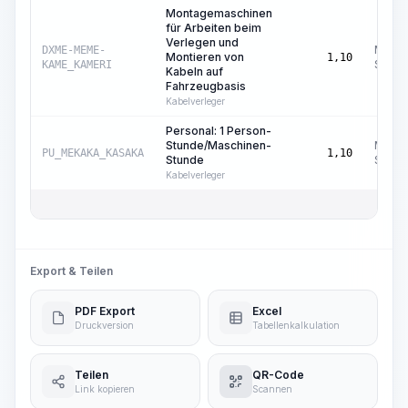
Montagemaschinen
für Arbeiten beim
Verlegen und
Masch
DXME-MEME-
Montieren von
1,10
Std.
KAME_KAMERI
Kabeln auf
Fahrzeugbasis
Kabelverleger
Personal: 1 Person-
Stunde/Maschinen-
Masch
PU_MEKAKA_KASAKA
1,10
Stunde
Std.
Kabelverleger
Export & Teilen
PDF Export
Excel
Druckversion
Tabellenkalkulation
Teilen
QR-Code
Link kopieren
Scannen