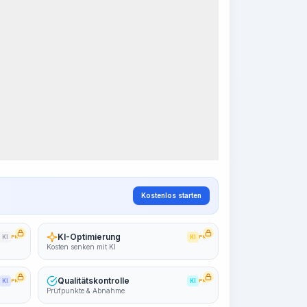
Kostenlos starten
KI-Optimierung
KI
PRO
KI
PRO
Kosten senken mit KI
Qualitätskontrolle
KI
PRO
KI
PRO
Prüfpunkte & Abnahme