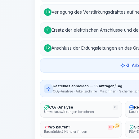
Verlegung des Verstärkungsdrahtes auf n
10
Ersatz der elektrischen Anschlüsse und d
11
Anschluss der Erdungsleitungen an das 
12
KI: Ar
Kostenlos anmelden — 15 Anfragen/Tag
CO₂-Analyse · Arbeitsschritte · Maschinen · Sicherheitsc
CO₂-Analyse
Re
KI
Umweltauswirkungen berechnen
Kaufkr
Wo kaufen?
Si
KI
PRO
Baumärkte & Händler finden
PSA-E