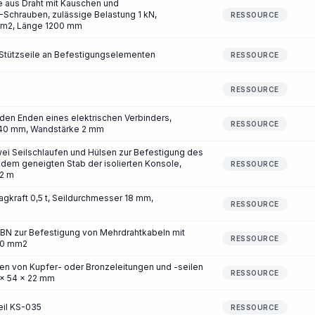
 aus Draht mit Kauschen und
Schrauben, zulässige Belastung 1 kN,
RESSOURCE
 mm2, Länge 1200 mm
 Stützseile an Befestigungselementen
RESSOURCE
RESSOURCE
den Enden eines elektrischen Verbinders,
RESSOURCE
40 mm, Wandstärke 2 mm
zwei Seilschlaufen und Hülsen zur Befestigung des
 dem geneigten Stab der isolierten Konsole,
RESSOURCE
,2 m
agkraft 0,5 t, Seildurchmesser 18 mm,
RESSOURCE
N zur Befestigung von Mehrdrahtkabeln mit
RESSOURCE
20 mm2
n von Kupfer- oder Bronzeleitungen und -seilen
RESSOURCE
 x 54 x 22 mm
eil KS-035
RESSOURCE