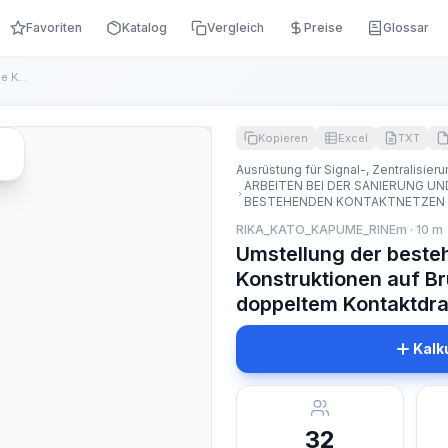
Favoriten
Katalog
Vergleich
Preise
Glossar
Umstellung der bestehenden Fahrleitung auf neue Konstruktion...
Kopieren
Excel
TXT
Ausrüstung für Signal-, Zentralisie
ARBEITEN BEI DER SANIERUNG 
BESTEHENDEN KONTAKTNETZEN 
RIKA_KATO_KAPUME_RINEm · 10 m
Umstellung der beste
Konstruktionen auf Br
doppeltem Kontaktdra
Kalk
32