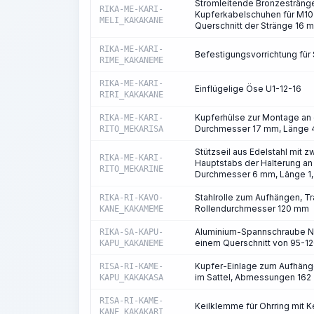
Stromleitende Bronzestränge
RIKA-ME-KARI-
Kupferkabelschuhen für M10-
MELI_KAKAKANE
Querschnitt der Stränge 16
RIKA-ME-KARI-
Befestigungsvorrichtung für
RIME_KAKANEME
RIKA-ME-KARI-
Einflügelige Öse U1-12-16
RIRI_KAKAKANE
Kupferhülse zur Montage an 
RIKA-ME-KARI-
Durchmesser 17 mm, Länge 
RITO_MEKARISA
Stützseil aus Edelstahl mit 
RIKA-ME-KARI-
Hauptstabs der Halterung an
RITO_MEKARINE
Durchmesser 6 mm, Länge 1
Stahlrolle zum Aufhängen, Tr
RIKA-RI-KAVO-
Rollendurchmesser 120 mm
KANE_KAKAMEME
Aluminium-Spannschraube NB
RIKA-SA-KAPU-
einem Querschnitt von 95-1
KAPU_KAKANEME
Kupfer-Einlage zum Aufhänge
RISA-RI-KAME-
im Sattel, Abmessungen 162
KAPU_KAKAKASA
RISA-RI-KAME-
Keilklemme für Ohrring mit K
KANE_KAKAKARI