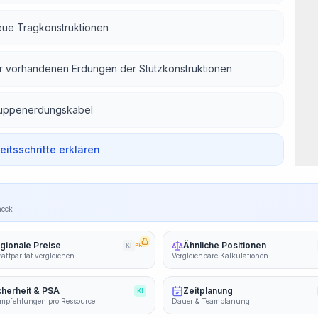
eue Tragkonstruktionen
er vorhandenen Erdungen der Stützkonstruktionen
Gruppenerdungskabel
beitsschritte erklären
heck
gionale Preise
Ähnliche Positionen
KI
PRO
aftparität vergleichen
Vergleichbare Kalkulationen
cherheit & PSA
Zeitplanung
KI
mpfehlungen pro Ressource
Dauer & Teamplanung