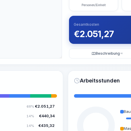
Personen/Einheit
Gesamtkosten
€
2.051,27
Beschreibung
KI
Arbeitsstunden
€
2.051,27
68%
Bau
€
440,34
14%
€
435,32
14%
Mas