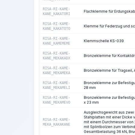
RISA-RI-KAME-
Flachklemme für Erdungska
KANE_KAKATORI
RISA-RI-KAME-
Klemme für Federzug und s
KANE_KAKATOTO
RISA-RI-KAME-
Klemmschelle KS-039
KANE_KAMEMEME
RISA-RI-KAME-
Bronzeklemme für Kontaktd
KANE_MEKAKADX
RISA-RI-KAME-
Bronzeklemme für Tragseil
KANE_MEKAMEKA
Bronzeklemme zur Befestigu
RISA-RI-KAME-
28 mm
KANE_MEKAMELI
Bronzeklemme zur Befestigu
RISA-RI-KAME-
x 23 mm
KANE_MEKAMEVO
Ausgleichsgewicht aus zwei 
Stahlplatten mit einer Dicke
RISA-RI-KAME-
mit einem Durchmesser von 2
MEKA_KAKAKANE
mit Splintbolzen zum Verbind
Gesamtbelastung 36 kN, Bru