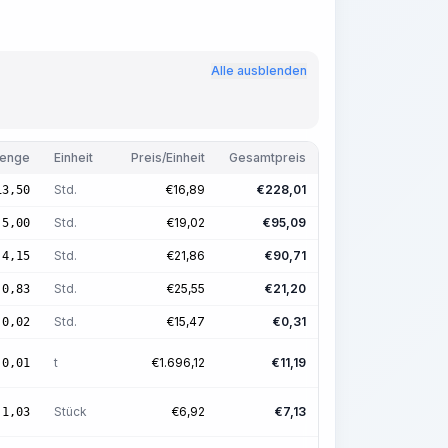
Alle ausblenden
enge
Einheit
Preis/Einheit
Gesamtpreis
Std.
€
16,89
€
228,01
13,50
Std.
€
19,02
€
95,09
5,00
Std.
€
21,86
€
90,71
4,15
Std.
€
25,55
€
21,20
0,83
Std.
€
15,47
€
0,31
0,02
t
€
1.696,12
€
11,19
0,01
Stück
€
6,92
€
7,13
1,03