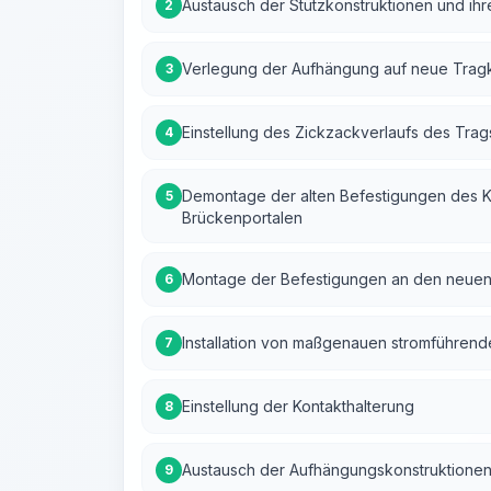
Austausch der Stützkonstruktionen und ih
2
Verlegung der Aufhängung auf neue Tragk
3
Einstellung des Zickzackverlaufs des Trag
4
Demontage der alten Befestigungen des K
5
Brückenportalen
Montage der Befestigungen an den neuen
6
Installation von maßgenauen stromführend
7
Einstellung der Kontakthalterung
8
Austausch der Aufhängungskonstruktionen
9