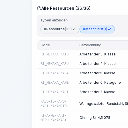
Alle Ressourcen (36/36)
Typen anzeigen:
Ressource
(35)
Maschinist
(1)
Code
Bezeichnung
Arbeiter der 3. Klasse
RI_MEKAKA_KATO
Arbeiter der 4. Klasse
RI_MEKAKA_KAPU
Arbeiter der 5. Klasse
RI_MEKAKA_KASA
Arbeiter der 6. Kategorie
RI_MEKAKA_KANE
Arbeiter der 2. Klasse
RI_MEKAKA_KARI
KAVO-TO-KAPU-
Warmgewalzter Rundstahl, S
KARI_KAKANETO
RIKA-ME-KARI-
Ohrring Sr-4,5 075
MEPU_KAKAKARI