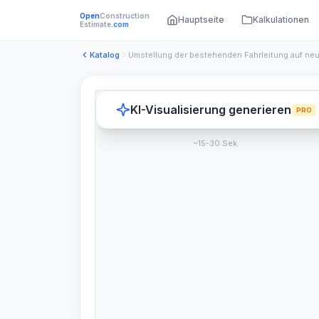
Open
Construction
Hauptseite
Kalkulationen
Estimate
.com
Katalog
KI-Visualisierung generieren
PRO
~15-30 Sek.