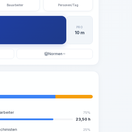
Bauarbeiter
Personen/Tag
PRO
10 m
Normen
KI
arbeiter
75%
23,50 h
chinisten
25%