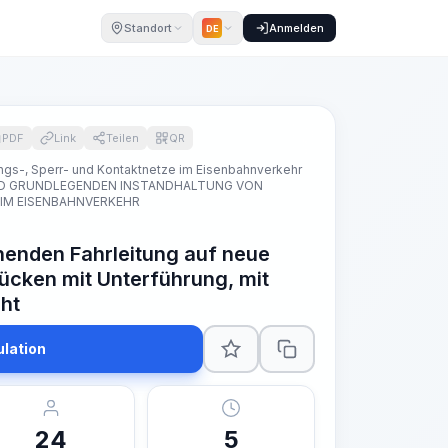
Standort
Anmelden
DE
PDF
Link
Teilen
QR
rungs-, Sperr- und Kontaktnetze im Eisenbahnverkehr
UND GRUNDLEGENDEN INSTANDHALTUNG VON
IM EISENBAHNVERKEHR
henden Fahrleitung auf neue
ücken mit Unterführung, mit
ht
ulation
24
5