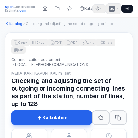
Open
Construction
Katalog
US
Estimate
.com
Katalog
Checking and adjusting the set of outgoing or incoming conne...
Copy
Excel
TXT
PDF
Link
Share
QR
Communication equipment
LOCAL TELEPHONE COMMUNICATIONS
MEKA_KARI_KAPURI_KALIm · set
Checking and adjusting the set of
outgoing or incoming connecting lines
as part of the station, number of lines,
up to 128
Kalkulation