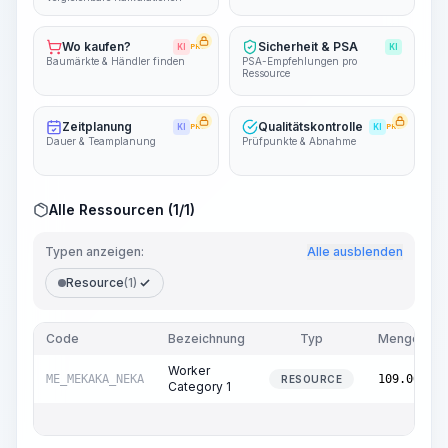
Wo kaufen?
Sicherheit & PSA
KI
PRO
KI
Baumärkte & Händler finden
PSA-Empfehlungen pro
Ressource
Zeitplanung
Qualitätskontrolle
KI
PRO
KI
PRO
Dauer & Teamplanung
Prüfpunkte & Abnahme
Alle Ressourcen (1/1)
Typen anzeigen:
Alle ausblenden
Resource
(1)
Code
Bezeichnung
Typ
Menge
Worker
ME_MEKAKA_NEKA
109.00
RESOURCE
Category 1