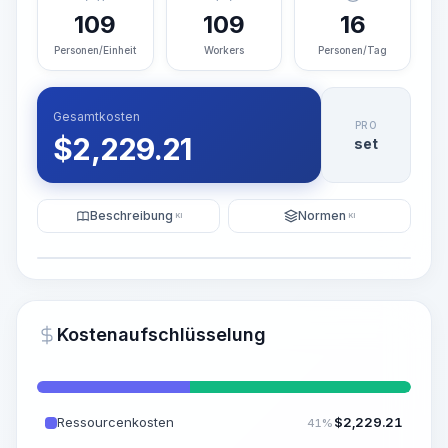
109
109
16
Personen/Einheit
Workers
Personen/Tag
Gesamtkosten
PRO
$
2,229.21
set
Beschreibung
Normen
KI
KI
Illustration
KI-Visualisierung generieren
PRO
Kostenaufschlüsselung
~15-30 Sek.
Ressourcenkosten
$
2,229.21
41%