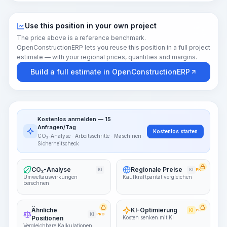
Use this position in your own project
The price above is a reference benchmark.
OpenConstructionERP lets you reuse this position in a full project
estimate — with your regional prices, quantities and margins.
Build a full estimate in OpenConstructionERP
Kostenlos anmelden — 15
Anfragen/Tag
Kostenlos starten
CO₂-Analyse · Arbeitsschritte · Maschinen ·
Sicherheitscheck
CO₂-Analyse
Regionale Preise
KI
KI
PRO
Umweltauswirkungen
Kaufkraftparität vergleichen
berechnen
Ähnliche
KI-Optimierung
KI
PRO
KI
PRO
Positionen
Kosten senken mit KI
Vergleichbare Kalkulationen