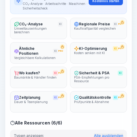
Kostenlos starten
CO₂-Analyse · Arbeitsschritte · Maschinen ·
Sicherheitscheck
CO₂-Analyse
Regionale Preise
KI
KI
PRO
Umweltauswirkungen
Kaufkraftparität vergleichen
berechnen
Ähnliche
KI-Optimierung
KI
PRO
KI
PRO
Positionen
Kosten senken mit KI
Vergleichbare Kalkulationen
Wo kaufen?
Sicherheit & PSA
KI
PRO
KI
Baumärkte & Händler finden
PSA-Empfehlungen pro
Ressource
Zeitplanung
Qualitätskontrolle
KI
PRO
KI
PRO
Dauer & Teamplanung
Prüfpunkte & Abnahme
Alle Ressourcen (6/6)
Typen anzeigen:
Alle ausblenden