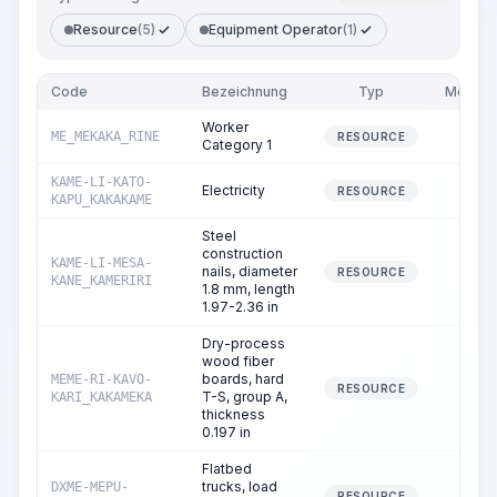
Resource
(5)
Equipment Operator
(1)
Code
Bezeichnung
Typ
Menge
Worker
ME_MEKAKA_RINE
1.70
RESOURCE
Category 1
KAME-LI-KATO-
Electricity
0.01
RESOURCE
KAPU_KAKAKAME
Steel
construction
KAME-LI-MESA-
nails, diameter
0.00
RESOURCE
KANE_KAMERIRI
1.8 mm, length
1.97-2.36 in
Dry-process
wood fiber
boards, hard
MEME-RI-KAVO-
0.10
RESOURCE
T-S, group A,
KARI_KAKAMEKA
thickness
0.197 in
Flatbed
trucks, load
DXME-MEPU-
0.05
RESOURCE