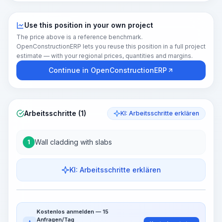
Use this position in your own project
The price above is a reference benchmark.
OpenConstructionERP lets you reuse this position in a full project
estimate — with your regional prices, quantities and margins.
Continue in OpenConstructionERP
Arbeitsschritte (1)
KI: Arbeitsschritte erklären
Wall cladding with slabs
1
KI: Arbeitsschritte erklären
Work Steps
Arbeitsablauf visualisieren
PRO
Kostenlos anmelden — 15
~15-30 Sek.
Anfragen/Tag