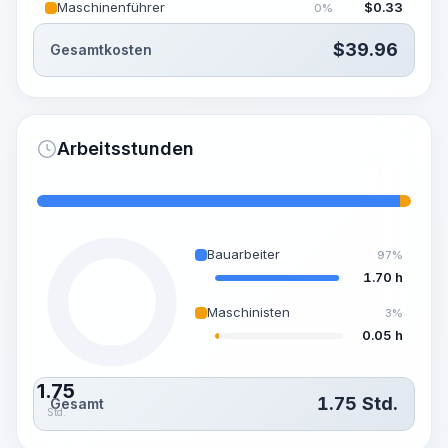
Maschinenführer
$
0.33
0%
$
39.96
Gesamtkosten
Arbeitsstunden
Bauarbeiter
97%
1.70 h
Maschinisten
3%
0.05 h
1.75
1.75
Std.
Gesamt
Std.