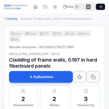
Open
Construction
Katalog
US
Estimate
.com
Katalog
Cladding of frame walls, 0.197 in hard fiberboard panels
Copy
Excel
TXT
PDF
Link
Share
QR
Wooden structures
WOODEN STRUCTURES
MEKA_KAME_KAMERI_KARI · 100 SF
Cladding of frame walls, 0.197 in hard
fiberboard panels
Kalkulation
2
2
3
Personen/Einheit
Workers
Personen/Tag