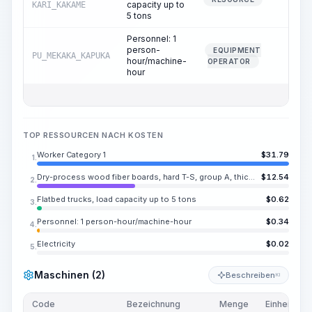
capacity up to
KARI_KAKAME
5 tons
Personnel: 1
person-
EQUIPMENT
PU_MEKAKA_KAPUKA
0.05
hour/machine-
OPERATOR
hour
TOP RESSOURCEN NACH KOSTEN
Worker Category 1
$
31.79
1.
Dry-process wood fiber boards, hard T-S, group A, thickness 0.197 in
$
12.54
2.
Flatbed trucks, load capacity up to 5 tons
$
0.62
3.
Personnel: 1 person-hour/machine-hour
$
0.34
4.
Electricity
$
0.02
5.
Maschinen (2)
Beschreiben
KI
Code
Bezeichnung
Menge
Einheit