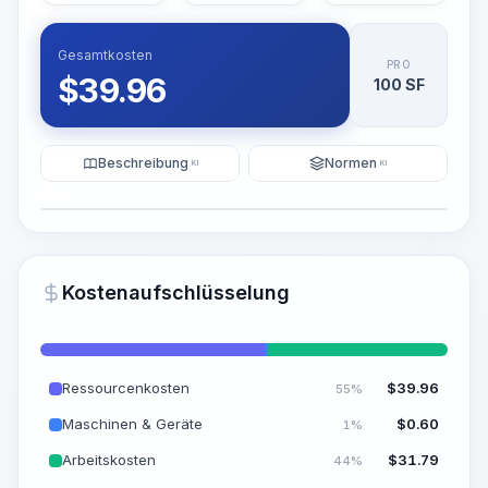
Gesamtkosten
PRO
$
39.96
100 SF
Beschreibung
Normen
KI
KI
Illustration
KI-Visualisierung generieren
PRO
Kostenaufschlüsselung
~15-30 Sek.
Ressourcenkosten
$
39.96
55%
Maschinen & Geräte
$
0.60
1%
Arbeitskosten
$
31.79
44%