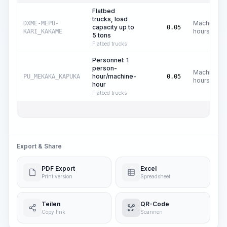
Flatbed
trucks, load
Machine
DXME-MEPU-
capacity up to
0.05
hours
KARI_KAKAME
5 tons
Flatbed trucks
Personnel: 1
person-
Machine
hour/machine-
PU_MEKAKA_KAPUKA
0.05
hours
hour
Flatbed trucks
Export & Share
PDF Export
Excel
Print version
Spreadsheet
Teilen
QR-Code
Copy link
Scannen