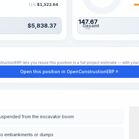
$
1,322.64
11%
147.67
$
5,838.37
Gesamt
Std.
tionERP lets you reuse this position in a full project estimate — with your 
Open this position in OpenConstructionERP
suspended from the excavator boom
 into embankments or dumps