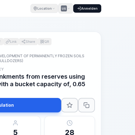
Location
Anmelden
US
F
Link
Share
QR
EVELOPMENT OF PERMANENTLY FROZEN SOILS
BULLDOZERS)
CY
nkments from reserves using
ith a bucket capacity of, 0.65
ulation
5
28