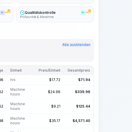
Qualitätskontrolle
KI
PRO
KI
PRO
Prüfpunkte & Abnahme
Alle ausblenden
ge
Einheit
Preis/Einheit
Gesamtpreis
hrs
$
17.72
$
71.94
06
Machine
$
24.96
$
339.96
62
hours
Machine
$
9.21
$
125.44
62
hours
Machine
$
35.17
$
4,571.40
98
hours