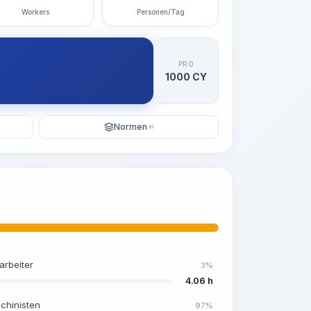
Workers
Personen/Tag
PRO
1000 CY
Normen
KI
arbeiter
3%
4.06 h
chinisten
97%