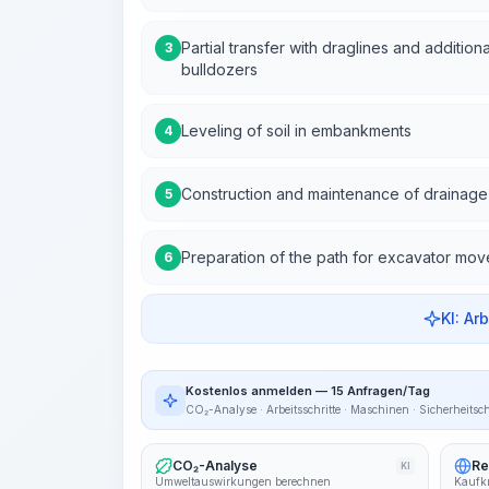
Partial transfer with draglines and additi
3
bulldozers
Leveling of soil in embankments
4
Construction and maintenance of drainage
5
Preparation of the path for excavator mov
6
KI: Ar
Kostenlos anmelden — 15 Anfragen/Tag
CO₂-Analyse · Arbeitsschritte · Maschinen · Sicherheitsc
CO₂-Analyse
Re
KI
Umweltauswirkungen berechnen
Kaufkr