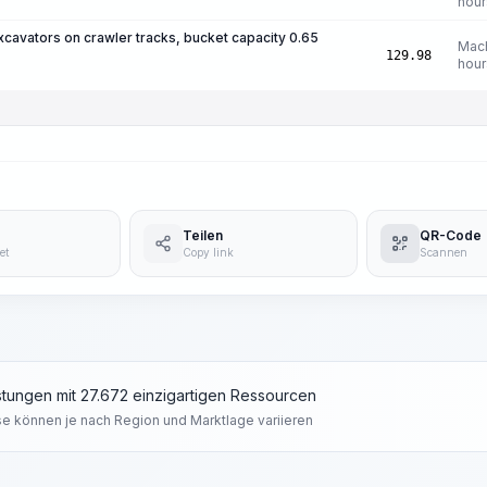
hour
xcavators on crawler tracks, bucket capacity 0.65
Mac
129.98
hour
Teilen
QR-Code
et
Copy link
Scannen
tungen mit 27.672 einzigartigen Ressourcen
se können je nach Region und Marktlage variieren