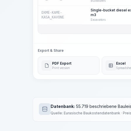
Bulldozers
Single-bucket diesel e
DXME-KAME-
m3
KASA_KAVONE
Excavators
Export & Share
PDF Export
Excel
Print version
Spreadshe
Datenbank:
55.719 beschriebene Bauleis
Quelle: Eurasische Baukostendatenbank · Prei