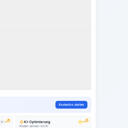
k Steps
Arbeitsablauf visualisieren
PRO
~15-30 Sek.
Kostenlos starten
KI-Optimierung
KI
PRO
KI
PRO
Kosten senken mit KI