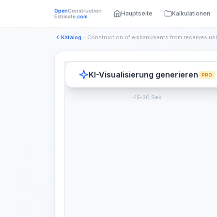
Open
Construction
Hauptseite
Kalkulationen
Estimate
.com
Katalog
KI-Visualisierung generieren
PRO
~15-30 Sek.