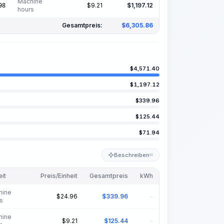
Machine
$
9.21
$
1,197.12
98
hours
Gesamtpreis:
$
6,305.86
$
4,571.40
$
1,197.12
$
339.96
$
125.44
$
71.94
Beschreiben
KI
eit
Preis/Einheit
Gesamtpreis
kWh
hine
$
24.96
$
339.96
-
s
hine
$
9.21
$
125.44
-