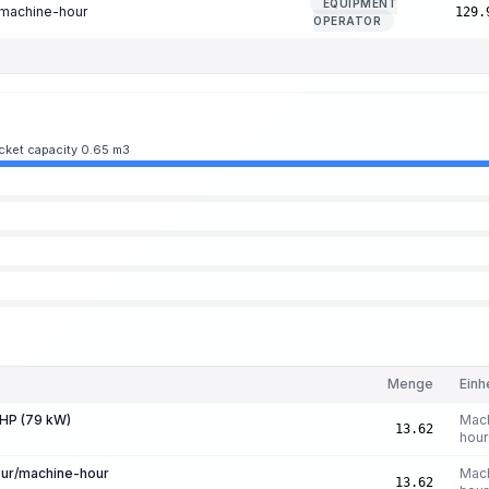
EQUIPMENT
/machine-hour
129.
OPERATOR
ucket capacity 0.65 m3
Menge
Einh
 HP (79 kW)
Mac
13.62
hour
our/machine-hour
Mac
13.62