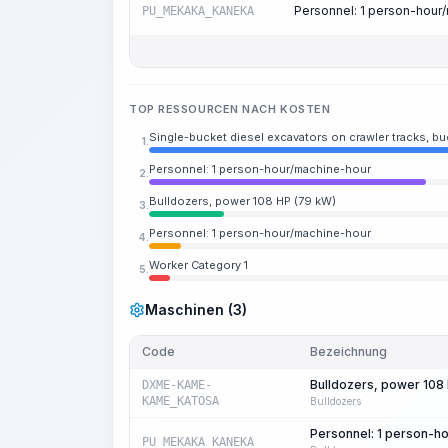
Personnel: 1 person-hour
PU_MEKAKA_KANEKA
TOP RESSOURCEN NACH KOSTEN
Single-bucket diesel excavators on crawler tracks, b
1.
Personnel: 1 person-hour/machine-hour
2.
Bulldozers, power 108 HP (79 kW)
3.
Personnel: 1 person-hour/machine-hour
4.
Worker Category 1
5.
Maschinen (3)
Code
Bezeichnung
Bulldozers, power 108
DXME-KAME-
KAME_KATOSA
Bulldozers
Personnel: 1 person-h
PU_MEKAKA_KANEKA