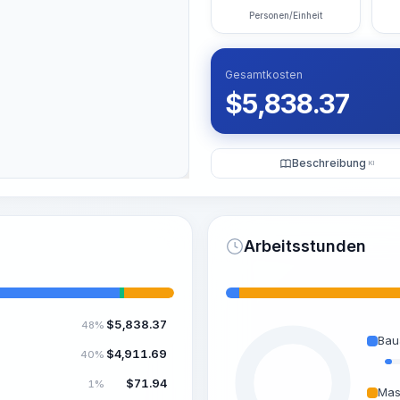
Personen/Einheit
Gesamtkosten
$
5,838.37
Beschreibung
KI
Arbeitsstunden
$
5,838.37
48%
Bau
$
4,911.69
40%
$
71.94
1%
Mas