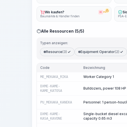
Wo kaufen?
Si
KI
PRO
Baumärkte & Händler finden
PSA-E
Alle Ressourcen (5/5)
Typen anzeigen:
Resource
(3)
Equipment Operator
(2)
Code
Bezeichnung
Worker Category 1
ME_MEKAKA_RIKA
DXME-KAME-
Bulldozers, power 108 HP
KAME_KATOSA
Personnel: 1 person-hour
PU_MEKAKA_KANEKA
Single-bucket diesel exca
DXME-KAME-
capacity 0.65 m3
KASA_KAVONE