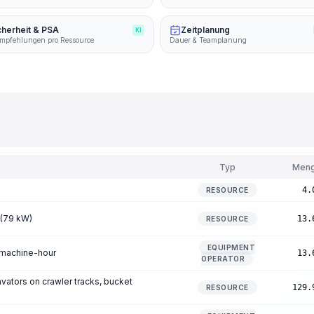
cherheit & PSA
Zeitplanung
KI
mpfehlungen pro Ressource
Dauer & Teamplanung
Typ
Men
4.
RESOURCE
 (79 kW)
13.
RESOURCE
EQUIPMENT
/machine-hour
13.
OPERATOR
vators on crawler tracks, bucket
129.
RESOURCE