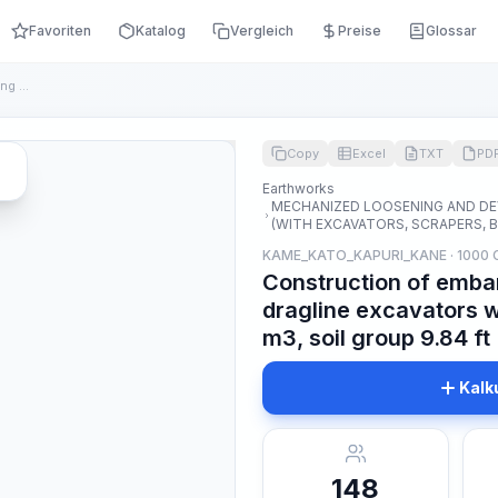
Favoriten
Katalog
Vergleich
Preise
Glossar
Construction of embankments from reserves using dragline exc...
Copy
Excel
TXT
PD
Earthworks
MECHANIZED LOOSENING AND D
(WITH EXCAVATORS, SCRAPERS, 
KAME_KATO_KAPURI_KANE · 1000 
Construction of emba
dragline excavators w
m3, soil group 9.84 ft
Kalk
148