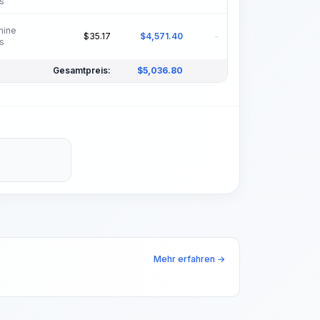
s
hine
$
35.17
$
4,571.40
-
s
Gesamtpreis:
$
5,036.80
Mehr erfahren →