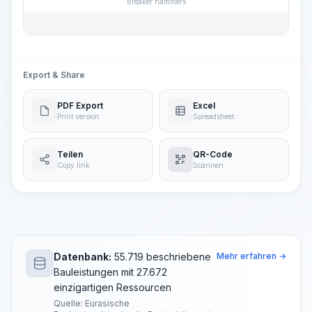
Breaker hammers
Export & Share
PDF Export
Excel
Print version
Spreadsheet
Teilen
QR-Code
Copy link
Scannen
Datenbank:
55.719 beschriebene
Mehr erfahren →
Bauleistungen mit 27.672
einzigartigen Ressourcen
Quelle: Eurasische