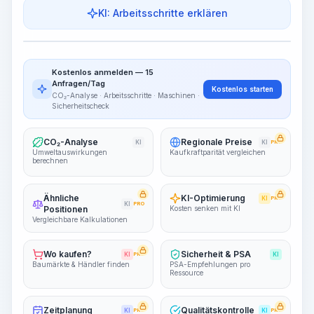
KI: Arbeitsschritte erklären
Work Steps
Arbeitsablauf visualisieren
PRO
Kostenlos anmelden — 15
~15-30 Sek.
Anfragen/Tag
Kostenlos starten
CO₂-Analyse · Arbeitsschritte · Maschinen ·
Sicherheitscheck
CO₂-Analyse
Regionale Preise
KI
KI
PRO
Umweltauswirkungen
Kaufkraftparität vergleichen
berechnen
Ähnliche
KI-Optimierung
KI
PRO
KI
PRO
Positionen
Kosten senken mit KI
Vergleichbare Kalkulationen
Wo kaufen?
Sicherheit & PSA
KI
PRO
KI
Baumärkte & Händler finden
PSA-Empfehlungen pro
Ressource
Zeitplanung
Qualitätskontrolle
KI
PRO
KI
PRO