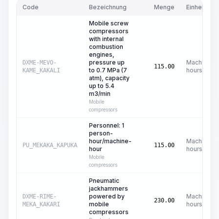
Code
Bezeichnung
Menge
Einheit
Mobile screw
compressors
with internal
combustion
engines,
pressure up
Machine
DXME-MEVO-
115.00
to 0.7 MPa (7
hours
KAME_KAKALI
atm), capacity
up to 5.4
m3/min
Mobile
compressors
Personnel: 1
person-
hour/machine-
Machine
PU_MEKAKA_KAPUKA
115.00
hour
hours
Mobile
compressors
Pneumatic
jackhammers
powered by
Machine
DXME-RIME-
230.00
mobile
hours
MEKA_KAKARI
compressors