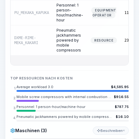
Personnel: 1
person-
EQUIPMENT
PU_MEKAKA_KAPUKA
115.00
hour/machine-
OPERATOR
hour
Pneumatic
jackhammers
DXME-RIME-
powered by
230.00
RESOURCE
MEKA_KAKARI
mobile
compressors
TOP RESSOURCEN NACH KOSTEN
Average workload 3.0
$
4,585.95
1.
Mobile screw compressors with internal combustion engines, pressure up to 0.7 MPa (7 atm), capacity up to 5.4 m3/min
$
916.55
2.
Personnel: 1 person-hour/machine-hour
$
787.75
3.
Pneumatic jackhammers powered by mobile compressors
$
16.10
4.
Maschinen (3)
Beschreiben
KI