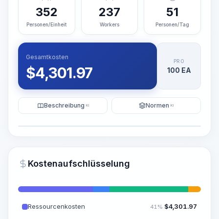
352
237
51
Personen/Einheit
Workers
Personen/Tag
Gesamtkosten
PRO
$
4,301.97
100 EA
Beschreibung
Normen
KI
KI
Illustration
KI-Visualisierung generieren
PRO
Kostenaufschlüsselung
~15-30 Sek.
Ressourcenkosten
$
4,301.97
41%