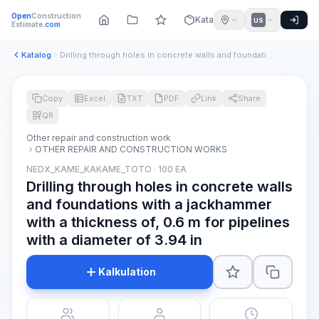
Open
Construction
Katalog
US
Estimate
.com
Katalog
Drilling through holes in concrete walls and foundations wit...
Copy
Excel
TXT
PDF
Link
Share
QR
Other repair and construction work
OTHER REPAIR AND CONSTRUCTION WORKS
NEDX_KAME_KAKAME_TOTO · 100 EA
Drilling through holes in concrete walls
and foundations with a jackhammer
with a thickness of, 0.6 m for pipelines
with a diameter of 3.94 in
Kalkulation