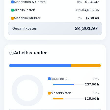
Maschinen & Geräte
$
931.37
9%
Arbeitskosten
$
4,585.35
43%
Maschinenführer
$
788.48
7%
$
4,301.97
Gesamtkosten
Arbeitsstunden
Bauarbeiter
67%
237.00 h
Maschinisten
33%
115.00 h