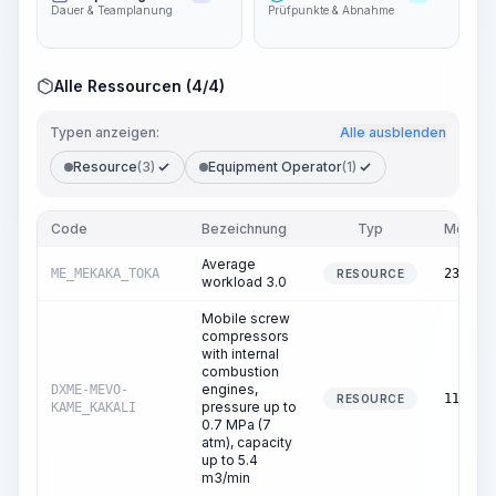
Dauer & Teamplanung
Prüfpunkte & Abnahme
Alle Ressourcen (4/4)
Typen anzeigen:
Alle ausblenden
Resource
(3)
Equipment Operator
(1)
Code
Bezeichnung
Typ
Menge
Average
ME_MEKAKA_TOKA
237.00
RESOURCE
workload 3.0
Mobile screw
compressors
with internal
combustion
engines,
DXME-MEVO-
115.00
RESOURCE
pressure up to
KAME_KAKALI
0.7 MPa (7
atm), capacity
up to 5.4
m3/min