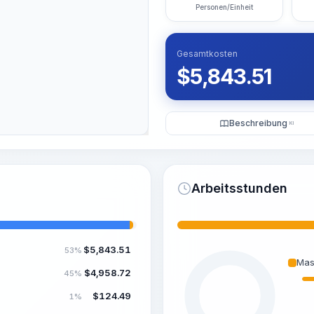
Personen/Einheit
Gesamtkosten
$
5,843.51
Beschreibung
KI
Arbeitsstunden
$
5,843.51
53%
Mas
$
4,958.72
45%
$
124.49
1%