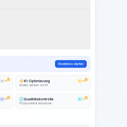
k Steps
Arbeitsablauf visualisieren
PRO
~15-30 Sek.
Kostenlos starten
KI-Optimierung
KI
PRO
KI
PRO
Kosten senken mit KI
Qualitätskontrolle
KI
PRO
KI
PRO
Prüfpunkte & Abnahme