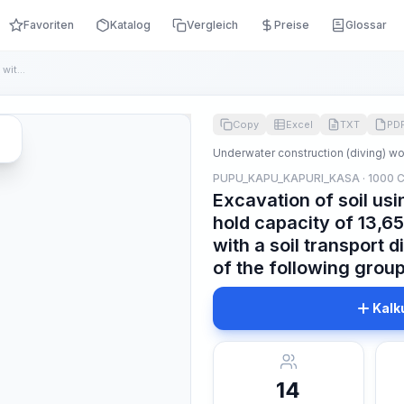
Favoriten
Katalog
Vergleich
Preise
Glossar
Excavation of soil using self-propelled dredgers with a hold...
Copy
Excel
TXT
PD
Underwater construction (diving) w
PUPU_KAPU_KAPURI_KASA · 1000 
Excavation of soil usi
hold capacity of 13,65
with a soil transport d
of the following group
Kalk
14