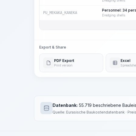
Dredging shells
Personnel: 34 per
PU_MEKAKA_KANEKA
Dredging shells
Export & Share
PDF Export
Excel
Print version
Spreadshe
Datenbank:
55.719 beschriebene Bauleis
Quelle: Eurasische Baukostendatenbank · Prei