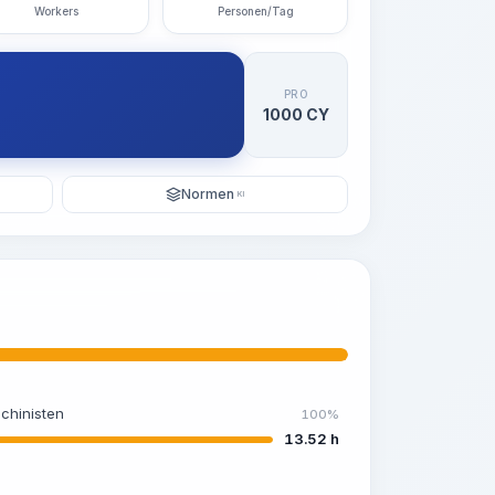
Workers
Personen/Tag
PRO
1000 CY
Normen
KI
chinisten
100%
13.52 h