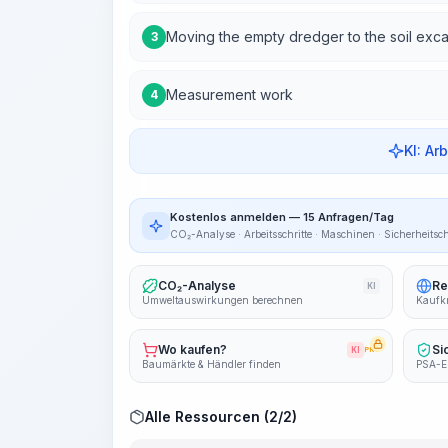
Moving the empty dredger to the soil exca
3
Measurement work
4
KI: Ar
Kostenlos anmelden — 15 Anfragen/Tag
CO₂-Analyse · Arbeitsschritte · Maschinen · Sicherheitsc
CO₂-Analyse
Re
KI
Umweltauswirkungen berechnen
Kaufkr
Wo kaufen?
Si
KI
PRO
Baumärkte & Händler finden
PSA-E
Alle Ressourcen (2/2)