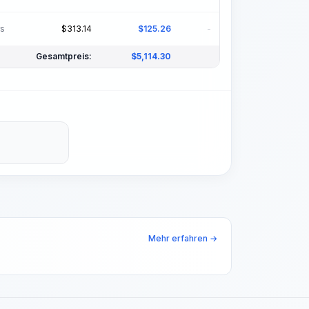
rs
$
313.14
$
125.26
-
Gesamtpreis:
$
5,114.30
Mehr erfahren →