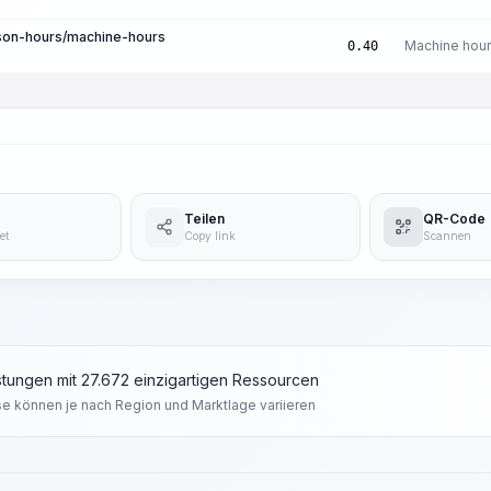
son-hours/machine-hours
Machine hou
0.40
Teilen
QR-Code
et
Copy link
Scannen
tungen mit 27.672 einzigartigen Ressourcen
se können je nach Region und Marktlage variieren