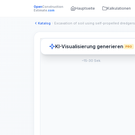
Open
Construction
Hauptseite
Kalkulationen
Estimate
.com
Katalog
KI-Visualisierung generieren
PRO
~15-30 Sek.