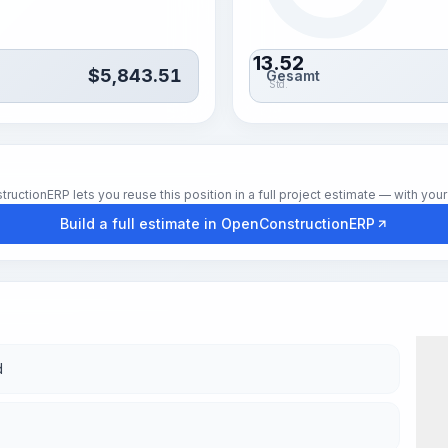
13.52
$
5,843.51
Gesamt
Std.
tionERP lets you reuse this position in a full project estimate — with your 
Build a full estimate in OpenConstructionERP
d