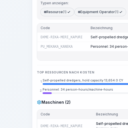
Typen anzeigen:
Resource
(1)
Equipment Operator
(1)
Code
Bezeichnung
Self-propelled dredge
DXME-RIKA-MERI_KAPURI
Personnel: 34 person
PU_MEKAKA_KANEKA
TOP RESSOURCEN NACH KOSTEN
Self-propelled dredgers, hold capacity 13,654.0 CY
1.
Personnel: 34 person-hours/machine-hours
2.
Maschinen (2)
Code
Bezeichnung
Self-propelled dre
DXME-RIKA-MERI_KAPURI