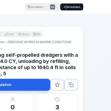
Location
Anmelden
US
F
Link
Share
QR
orks
DREDGING WORKS IN MARINE CONDITIONS
CY
ng self-propelled dredgers with a
4.0 CY, unloading by refilling,
istance of up to 1640.4 ft in soils
, 5
ulation
0
3