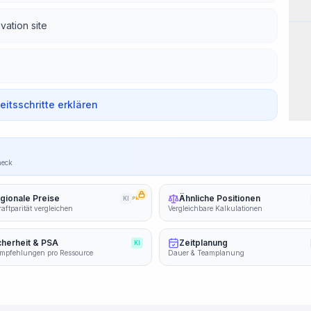
Wor
vation site
beitsschritte erklären
heck
gionale Preise
Ähnliche Positionen
KI
PRO
aftparität vergleichen
Vergleichbare Kalkulationen
cherheit & PSA
Zeitplanung
KI
mpfehlungen pro Ressource
Dauer & Teamplanung