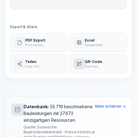
Export & Share
PDF Export
Excel
Print version
Spreadsheet
Teilen
QR-Code
Copy link
Scannen
Datenbank:
55.719 beschriebene
Mehr erfahren →
Bauleistungen mit 27.672
einzigartigen Ressourcen
Quelle: Eurasische
Baukostendatenbank · Preise können je
nach Region und Marktlage variieren