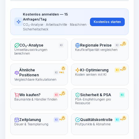
Arbeitsablauf visualisieren
PRO
Kostenlos anmelden — 15
~15-30 Sek.
Anfragen/Tag
Kostenlos starten
CO₂-Analyse · Arbeitsschritte · Maschinen ·
Sicherheitscheck
CO₂-Analyse
Regionale Preise
KI
KI
PRO
Umweltauswirkungen
Kaufkraftparität vergleichen
berechnen
Ähnliche
KI-Optimierung
KI
PRO
KI
PRO
Positionen
Kosten senken mit KI
Vergleichbare Kalkulationen
Wo kaufen?
Sicherheit & PSA
KI
PRO
KI
Baumärkte & Händler finden
PSA-Empfehlungen pro
Ressource
Zeitplanung
Qualitätskontrolle
KI
PRO
KI
PRO
Dauer & Teamplanung
Prüfpunkte & Abnahme