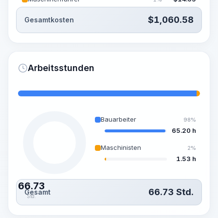
$
1,060.58
Gesamtkosten
Arbeitsstunden
Bauarbeiter
98%
65.20 h
Maschinisten
2%
1.53 h
66.73
66.73
Std.
Gesamt
Std.