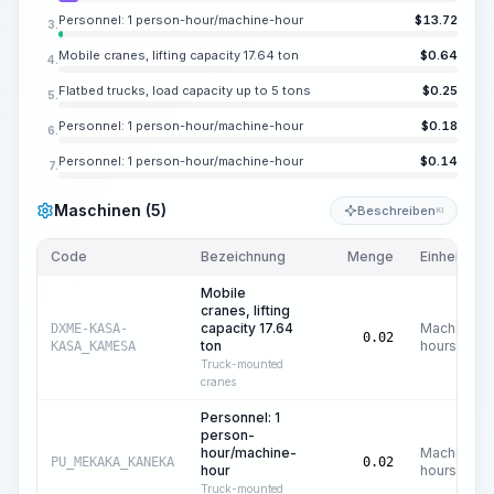
Personnel: 1 person-hour/machine-hour
$
13.72
3.
Mobile cranes, lifting capacity 17.64 ton
$
0.64
4.
Flatbed trucks, load capacity up to 5 tons
$
0.25
5.
Personnel: 1 person-hour/machine-hour
$
0.18
6.
Personnel: 1 person-hour/machine-hour
$
0.14
7.
Maschinen (5)
Beschreiben
KI
Code
Bezeichnung
Menge
Einheit
Mobile
cranes, lifting
capacity 17.64
Machine
DXME-KASA-
0.02
ton
hours
KASA_KAMESA
Truck-mounted
cranes
Personnel: 1
person-
hour/machine-
Machine
PU_MEKAKA_KANEKA
0.02
hour
hours
Truck-mounted