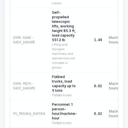
cranes
Self-
propelled
telescopic
lifts, working
height 85.3 ft,
load capacity
Machine
DXME-KANE-
551.2 lb
1.49
hours
KADX_KAKAME
Lifting and
transport
machinery and
mechanisms not
included in
groups
Flatbed
trucks, load
Machine
DXME-MEPU-
capacity up to
0.02
hours
KARI_KAKAME
5 tons
Flatbed trucks
Personnel: 1
person-
Machine
hour/machine-
PU_MEKAKA_KAPUKA
0.02
hours
hour
Flatbed trucks