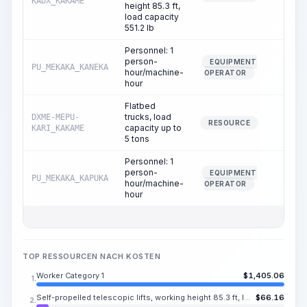
KADX_KAKAME
height 85.3 ft,
load capacity
551.2 lb
Personnel: 1
person-
EQUIPMENT
PU_MEKAKA_KANEKA
1.49
hour/machine-
OPERATOR
hour
Flatbed
trucks, load
DXME-MEPU-
0.02
RESOURCE
capacity up to
KARI_KAKAME
5 tons
Personnel: 1
person-
EQUIPMENT
PU_MEKAKA_KAPUKA
0.02
hour/machine-
OPERATOR
hour
TOP RESSOURCEN NACH KOSTEN
Worker Category 1
$
1,405.06
1.
Self-propelled telescopic lifts, working height 85.3 ft, load capacity 551.2 lb
$
66.16
2.