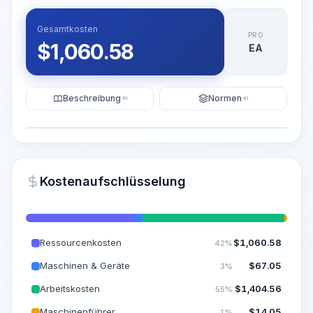
Gesamtkosten
PRO
$
1,060.58
EA
Beschreibung
Normen
KI
KI
Illustration
KI-Visualisierung generieren
PRO
Kostenaufschlüsselung
~15-30 Sek.
Ressourcenkosten
$
1,060.58
42%
Maschinen & Geräte
$
67.05
3%
Arbeitskosten
$
1,404.56
55%
Maschinenführer
$
14.05
1%