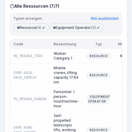
Alle Ressourcen (7/7)
Typen anzeigen:
Alle ausblenden
Resource
(4)
Equipment Operator
(3)
Code
Bezeichnung
Typ
Menge
Worker
ME_MEKAKA_TODX
65.20
RESOURCE
Category 1
Mobile
cranes, lifting
DXME-KASA-
0.02
RESOURCE
capacity 17.64
KASA_KAMESA
ton
Personnel: 1
person-
EQUIPMENT
PU_MEKAKA_KANEKA
0.02
hour/machine-
OPERATOR
hour
Self-
propelled
telescopic
DXME-KANE-
lifts, working
1.49
RESOURCE