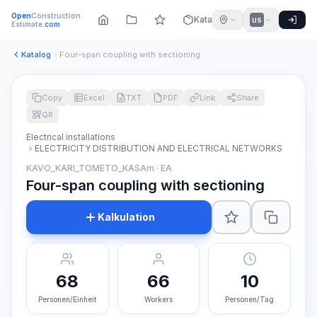
Open
Construction
Katalog
US
Estimate
.com
Katalog
Four-span coupling with sectioning
Copy
Excel
TXT
PDF
Link
Share
QR
Electrical installations
ELECTRICITY DISTRIBUTION AND ELECTRICAL NETWORKS
KAVO_KARI_TOMETO_KASAm · EA
Four-span coupling with sectioning
Kalkulation
68
66
10
Personen/Einheit
Workers
Personen/Tag