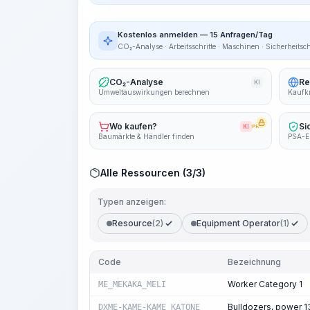
Kostenlos anmelden — 15 Anfragen/Tag
CO₂-Analyse · Arbeitsschritte · Maschinen · Sicherheitsc
CO₂-Analyse
Re
KI
Umweltauswirkungen berechnen
Kaufkr
Wo kaufen?
Si
KI
PRO
Baumärkte & Händler finden
PSA-E
Alle Ressourcen (3/3)
Typen anzeigen:
Resource
(2)
Equipment Operator
(1)
Code
Bezeichnung
Worker Category 1
ME_MEKAKA_MELI
Bulldozers, power 1
DXME-KAME-KAME_KATONE