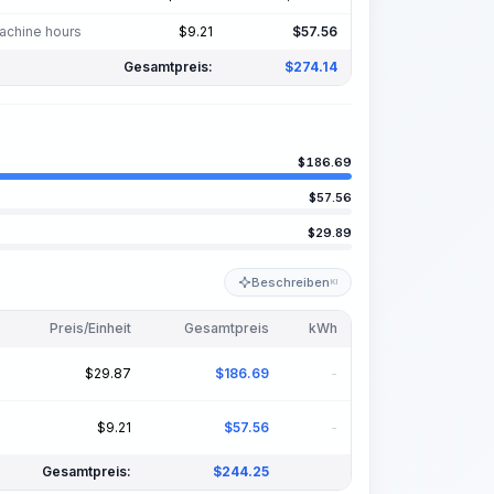
achine hours
$
9.21
$
57.56
Gesamtpreis:
$
274.14
$
186.69
$
57.56
$
29.89
Beschreiben
KI
Preis/Einheit
Gesamtpreis
kWh
$
29.87
$
186.69
-
$
9.21
$
57.56
-
Gesamtpreis:
$
244.25