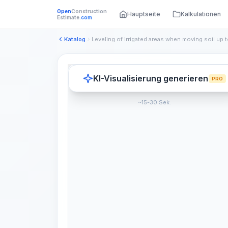
Open
Construction
Hauptseite
Kalkulationen
Estimate
.com
Katalog
KI-Visualisierung generieren
PRO
~15-30 Sek.