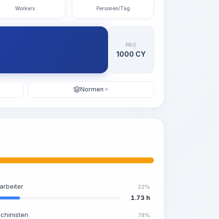
Workers
Personen/Tag
PRO
1000 CY
Normen
KI
arbeiter
22%
1.73 h
chinisten
78%