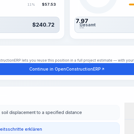
$
57.53
11%
7.97
$
240.72
Gesamt
Std.
tionERP lets you reuse this position in a full project estimate — with your 
Continue in OpenConstructionERP
 soil displacement to a specified distance
Wor
beitsschritte erklären