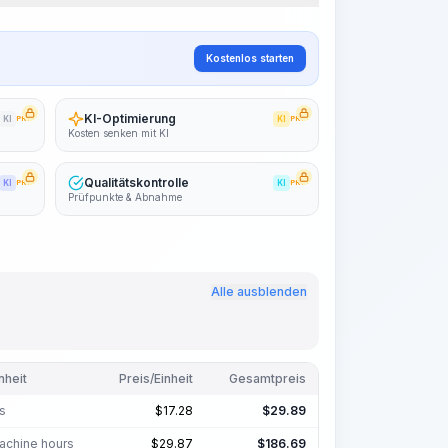
~15-30 Sek.
Kostenlos starten
KI-Optimierung
KI
PRO
KI
PRO
Kosten senken mit KI
Qualitätskontrolle
KI
PRO
KI
PRO
Prüfpunkte & Abnahme
Alle ausblenden
nheit
Preis/Einheit
Gesamtpreis
s
$
17.28
$
29.89
achine hours
$
29.87
$
186.69