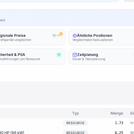
heck
gionale Preise
Ähnliche Positionen
KI
PRO
aftparität vergleichen
Vergleichbare Kalkulationen
cherheit & PSA
Zeitplanung
KI
mpfehlungen pro Ressource
Dauer & Teamplanung
Typ
Menge
Ei
hr
1.73
RESOURCE
30 HP (96 kW)
M
6.25
RESOURCE