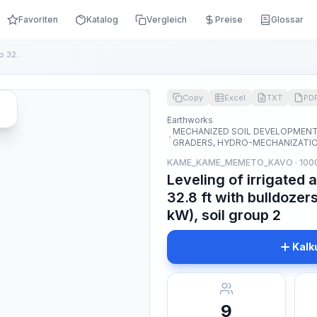
Favoriten
Katalog
Vergleich
Preise
Glossar
Leveling of irrigated areas when moving soil up to 32.8 ft w...
Copy
Excel
TXT
PD
Earthworks
MECHANIZED SOIL DEVELOPMENT 
GRADERS, HYDRO-MECHANIZATION
KAME_KAME_MEMETO_KAVO · 100
Leveling of irrigated 
32.8 ft with bulldozer
kW), soil group 2
Kalk
9