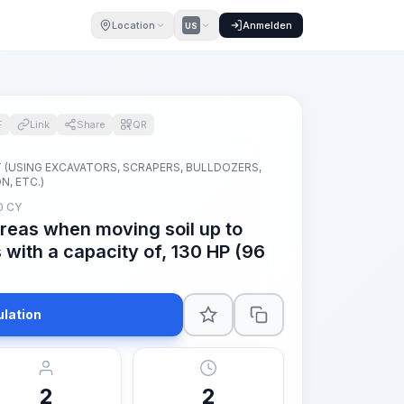
Location
Anmelden
US
F
Link
Share
QR
(USING EXCAVATORS, SCRAPERS, BULLDOZERS,
, ETC.)
0 CY
areas when moving soil up to
s with a capacity of, 130 HP (96
ulation
2
2