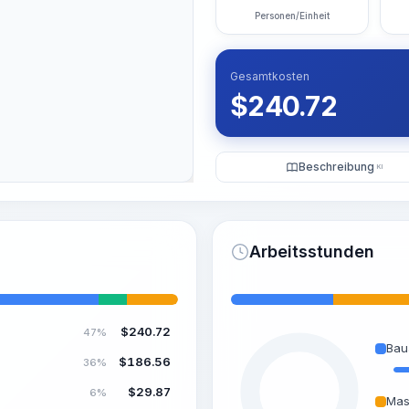
Personen/Einheit
Gesamtkosten
$
240.72
Beschreibung
KI
Arbeitsstunden
$
240.72
47%
Bau
$
186.56
36%
$
29.87
6%
Mas