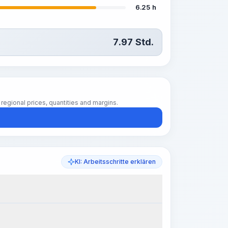
6.25 h
7.97
Std.
regional prices, quantities and margins.
KI: Arbeitsschritte erklären
k Steps
Arbeitsablauf visualisieren
PRO