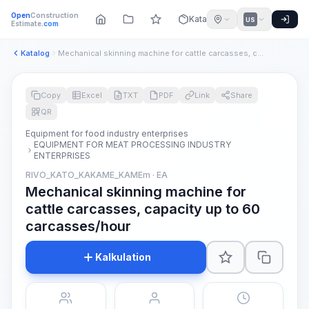
Open
Construction
Katalog
US
Estimate
.com
Katalog
Mechanical skinning machine for cattle carcasses, capacity u...
Copy
Excel
TXT
PDF
Link
Share
QR
Equipment for food industry enterprises
EQUIPMENT FOR MEAT PROCESSING INDUSTRY
ENTERPRISES
RIVO_KATO_KAKAME_KAMEm · EA
Mechanical skinning machine for
cattle carcasses, capacity up to 60
carcasses/hour
Kalkulation