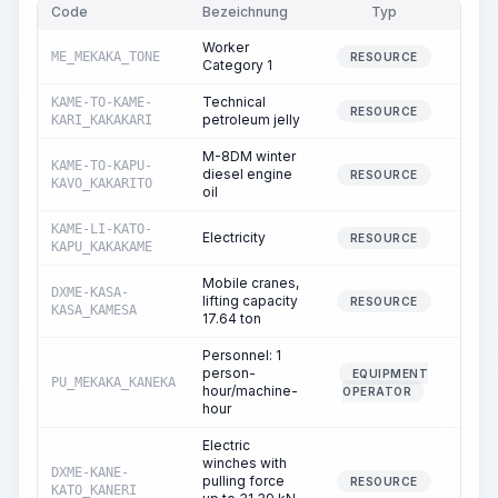
Code
Bezeichnung
Typ
Men
Worker
ME_MEKAKA_TONE
124.
RESOURCE
Category 1
Technical
KAME-TO-KAME-
4.
RESOURCE
petroleum jelly
KARI_KAKAKARI
M-8DM winter
KAME-TO-KAPU-
diesel engine
0.
RESOURCE
KAVO_KAKARITO
oil
KAME-LI-KATO-
Electricity
29.
RESOURCE
KAPU_KAKAKAME
Mobile cranes,
DXME-KASA-
lifting capacity
1.
RESOURCE
KASA_KAMESA
17.64 ton
Personnel: 1
person-
EQUIPMENT
PU_MEKAKA_KANEKA
1.
hour/machine-
OPERATOR
hour
Electric
winches with
DXME-KANE-
pulling force
3.
RESOURCE
KATO_KANERI