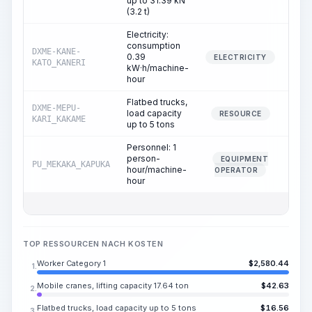
up to 31.39 kN
(3.2 t)
Electricity:
consumption
DXME-KANE-
0.39
3.
ELECTRICITY
KATO_KANERI
kW·h/machine-
hour
Flatbed trucks,
DXME-MEPU-
load capacity
1.
RESOURCE
KARI_KAKAME
up to 5 tons
Personnel: 1
person-
EQUIPMENT
PU_MEKAKA_KAPUKA
1.
hour/machine-
OPERATOR
hour
TOP RESSOURCEN NACH KOSTEN
Worker Category 1
$
2,580.44
1.
Mobile cranes, lifting capacity 17.64 ton
$
42.63
2.
Flatbed trucks, load capacity up to 5 tons
$
16.56
3.