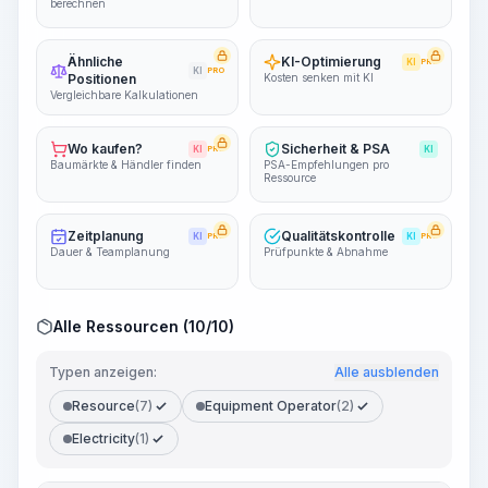
berechnen
Ähnliche
KI-Optimierung
KI
PRO
KI
PRO
Positionen
Kosten senken mit KI
Vergleichbare Kalkulationen
Wo kaufen?
Sicherheit & PSA
KI
PRO
KI
Baumärkte & Händler finden
PSA-Empfehlungen pro
Ressource
Zeitplanung
Qualitätskontrolle
KI
PRO
KI
PRO
Dauer & Teamplanung
Prüfpunkte & Abnahme
Alle Ressourcen (10/10)
Typen anzeigen:
Alle ausblenden
Resource
(7)
Equipment Operator
(2)
Electricity
(1)