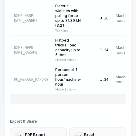
Electric
winches with
pulling force
Machine
DXME-KANE-
3.20
up to 31.39 kN
hours
KATO_KANERI
(3.2 t)
Winches
Flatbed
trucks, load
Machine
DXME-MEPU-
capacity up to
1.34
hours
KARI_KAKAME
5 tons
Flatbed trucks
Personnel: 1
person-
Machine
hour/machine-
PU_MEKAKA_KAPUKA
1.34
hours
hour
Flatbed trucks
Export & Share
PDF Export
Excel