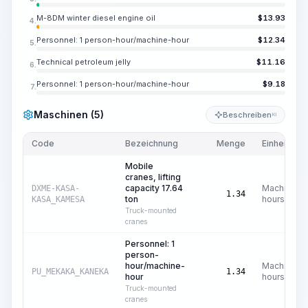
M-8DM winter diesel engine oil
$
13.93
4.
Personnel: 1 person-hour/machine-hour
$
12.34
5.
Technical petroleum jelly
$
11.16
6.
Personnel: 1 person-hour/machine-hour
$
9.18
7.
Maschinen (5)
Beschreiben
KI
Code
Bezeichnung
Menge
Einheit
Mobile
cranes, lifting
capacity 17.64
Machine
DXME-KASA-
1.34
ton
hours
KASA_KAMESA
Truck-mounted
cranes
Personnel: 1
person-
hour/machine-
Machine
PU_MEKAKA_KANEKA
1.34
hour
hours
Truck-mounted
cranes