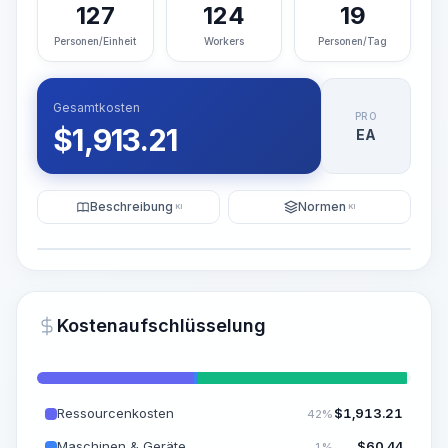
127
124
19
Personen/Einheit
Workers
Personen/Tag
Gesamtkosten
PRO
$
1,913.21
EA
Beschreibung
Normen
KI
KI
Illustration
KI-Visualisierung generieren
PRO
Kostenaufschlüsselung
~15-30 Sek.
Ressourcenkosten
$
1,913.21
42%
Maschinen & Geräte
$
60.44
1%