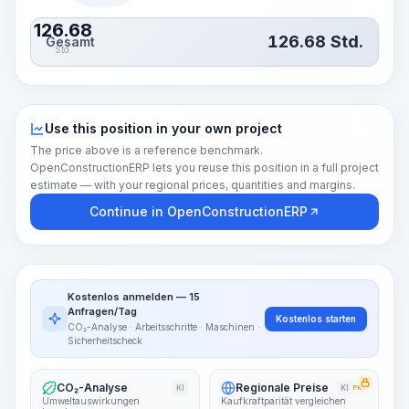
126.68
126.68
Std.
Gesamt
Std.
Use this position in your own project
The price above is a reference benchmark.
OpenConstructionERP lets you reuse this position in a full project
estimate — with your regional prices, quantities and margins.
Continue in OpenConstructionERP
Kostenlos anmelden — 15
Anfragen/Tag
Kostenlos starten
CO₂-Analyse · Arbeitsschritte · Maschinen ·
Sicherheitscheck
CO₂-Analyse
Regionale Preise
KI
KI
PRO
Umweltauswirkungen
Kaufkraftparität vergleichen