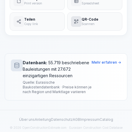
Print version
Spreadsheet
Teilen
QR-Code
Copy link
Scannen
Datenbank:
55.719 beschriebene
Mehr erfahren →
Bauleistungen mit 27.672
einzigartigen Ressourcen
Quelle: Eurasische
Baukostendatenbank · Preise können je
nach Region und Marktlage variieren
Über uns
Anleitung
Datenschutz
AGB
Impressum
Catalog
© 2026 OpenConstructionEstimate.com · Eurasian Construction Cost Database