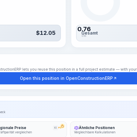
0.76
$
12.05
Gesamt
Std.
tionERP lets you reuse this position in a full project estimate — with your 
Open this position in OpenConstructionERP
heck
gionale Preise
Ähnliche Positionen
KI
PRO
aftparität vergleichen
Vergleichbare Kalkulationen