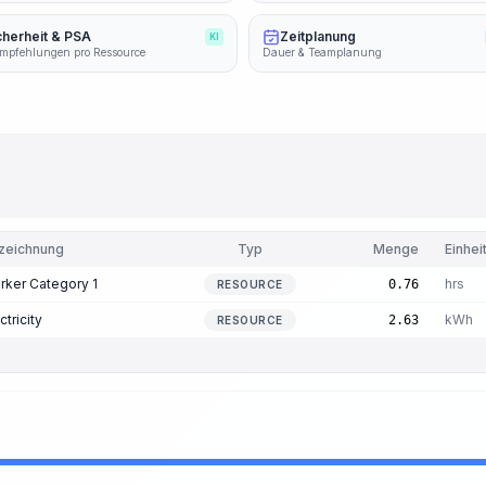
cherheit & PSA
Zeitplanung
KI
mpfehlungen pro Ressource
Dauer & Teamplanung
zeichnung
Typ
Menge
Einhei
rker Category 1
hrs
0.76
RESOURCE
ctricity
kWh
2.63
RESOURCE