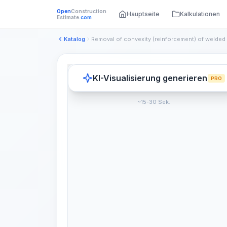
Open
Construction
Hauptseite
Kalkulationen
Estimate
.com
Katalog
KI-Visualisierung generieren
PRO
~15-30 Sek.