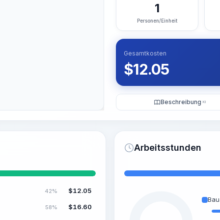
1
Personen/Einheit
Gesamtkosten
$
12.05
Beschreibung
KI
Arbeitsstunden
$
12.05
42%
Bau
$
16.60
58%