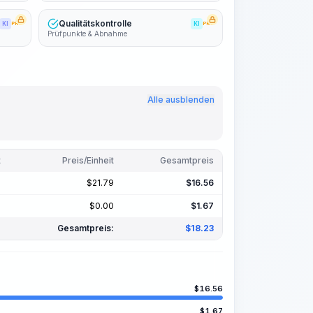
Qualitätskontrolle
KI
PRO
KI
PRO
Prüfpunkte & Abnahme
Alle ausblenden
t
Preis/Einheit
Gesamtpreis
$
21.79
$
16.56
$
0.00
$
1.67
Gesamtpreis:
$
18.23
$
16.56
$
1.67