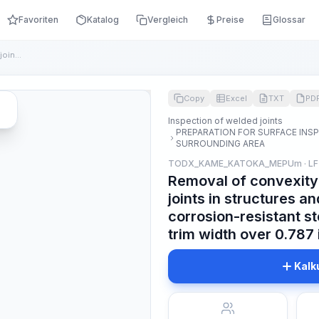
Favoriten
Katalog
Vergleich
Preise
Glossar
Removal of convexity (reinforcement) of welded joints in str...
Copy
Excel
TXT
PD
Inspection of welded joints
PREPARATION FOR SURFACE INS
SURROUNDING AREA
TODX_KAME_KATOKA_MEPUm · LF
Removal of convexity
joints in structures 
corrosion-resistant ste
trim width over 0.787 
Kalk