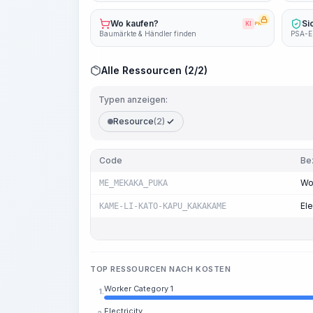
Wo kaufen?
Si
KI
PRO
Baumärkte & Händler finden
PSA-E
Alle Ressourcen (2/2)
Typen anzeigen:
Resource
(2)
Code
Be
Wo
ME_MEKAKA_PUKA
Ele
KAME-LI-KATO-KAPU_KAKAKAME
TOP RESSOURCEN NACH KOSTEN
Worker Category 1
1.
Electricity