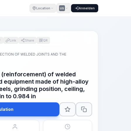
Location
Anmelden
US
F
Link
Share
QR
PECTION OF WELDED JOINTS AND THE
 (reinforcement) of welded
and equipment made of high-alloy
els, grinding position, ceiling,
in to 0.984 in
ulation