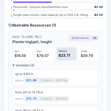
Personnel: 1 person-hour/machine-hour
$
0.49
3.
Single-mast hoists, load capacity up to 1102.3 lb, lifting height 147.6 ft
$
0.09
4.
Abstrakte Ressourcen (1)
KASA-TO-KAME-MELI
Alternativen
EA
Plaster triglyph, height
Median
Min
Max
Mittel
$
23.71
$
16.59
$
79.07
$
39.79
Varianten (3)
up to 9.84 in
$23.60
approx.
Search
AI Price
from 251 to 13.78 in
$33.72
approx.
Search
AI Price
from 351 to 29.53 in