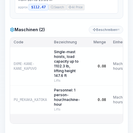
$112.47
approx.
Search
AI Price
Maschinen (2)
Beschreiben
KI
Code
Bezeichnung
Menge
Einheit
Single-mast
hoists, load
capacity up to
Machine
DXME-KANE-
1102.3 lb,
0.08
hours
KANE_KAPUVO
lifting height
147.6 ft
Lifts
Personnel: 1
person-
Machine
hour/machine-
PU_MEKAKA_KATOKA
0.08
hours
hour
Lifts