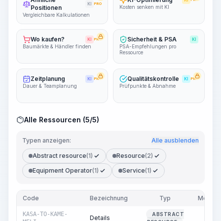
KI
KI
PRO
Positionen
Kosten senken mit KI
Vergleichbare Kalkulationen
Wo kaufen?
Sicherheit & PSA
KI
PRO
KI
Baumärkte & Händler finden
PSA-Empfehlungen pro
Ressource
Zeitplanung
Qualitätskontrolle
KI
PRO
KI
PRO
Dauer & Teamplanung
Prüfpunkte & Abnahme
Alle Ressourcen (5/5)
Typen anzeigen:
Alle ausblenden
Abstract resource
(1)
Resource
(2)
Equipment Operator
(1)
Service
(1)
Code
Bezeichnung
Typ
Menge
KASA-TO-KAME-
ABSTRACT
Details
1.00