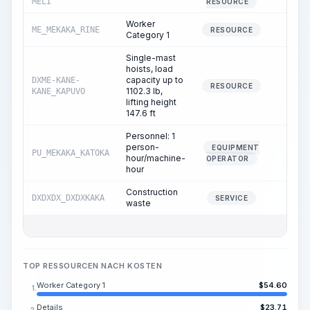
MELI
RESOURCE
Worker
ME_MEKAKA_RINE
2.92
RESOURCE
Category 1
Single-mast
hoists, load
capacity up to
DXME-KANE-
0.08
RESOURCE
1102.3 lb,
KANE_KAPUVO
lifting height
147.6 ft
Personnel: 1
person-
EQUIPMENT
PU_MEKAKA_KATOKA
0.08
hour/machine-
OPERATOR
hour
Construction
DXDXDX_DXDXKAKA
0.06
SERVICE
waste
TOP RESSOURCEN NACH KOSTEN
Worker Category 1
$
54.60
1.
Details
$
23.71
2.