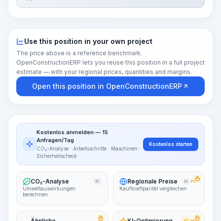
Use this position in your own project
The price above is a reference benchmark.
OpenConstructionERP lets you reuse this position in a full project
estimate — with your regional prices, quantities and margins.
Open this position in OpenConstructionERP
Kostenlos anmelden — 15
Anfragen/Tag
Kostenlos starten
CO₂-Analyse · Arbeitsschritte · Maschinen ·
Sicherheitscheck
CO₂-Analyse
Regionale Preise
KI
KI
PRO
Umweltauswirkungen
Kaufkraftparität vergleichen
berechnen
Ähnliche
KI-Optimierung
PRO