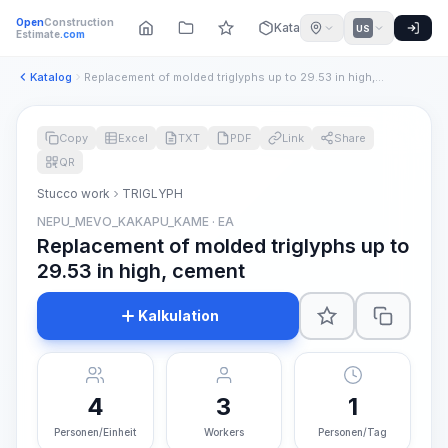
Open
Construction
Katalog
US
Estimate
.com
Katalog
Replacement of molded triglyphs up to 29.53 in high, cement
Copy
Excel
TXT
PDF
Link
Share
QR
Stucco work
TRIGLYPH
NEPU_MEVO_KAKAPU_KAME · EA
Replacement of molded triglyphs up to
29.53 in high, cement
Kalkulation
4
3
1
Personen/Einheit
Workers
Personen/Tag