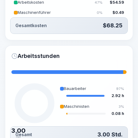
Arbeitskosten
$
54.59
47%
Maschinenführer
$
0.49
0%
$
68.25
Gesamtkosten
Arbeitsstunden
Bauarbeiter
97%
2.92 h
Maschinisten
3%
0.08 h
3.00
3.00
Std.
Gesamt
Std.