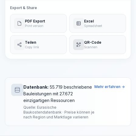
Export & Share
PDF Export
Excel
Print version
Spreadsheet
Teilen
QR-Code
Copy link
Scannen
Datenbank:
55.719 beschriebene
Mehr erfahren →
Bauleistungen mit 27.672
einzigartigen Ressourcen
Quelle: Eurasische
Baukostendatenbank · Preise können je
nach Region und Marktlage variieren