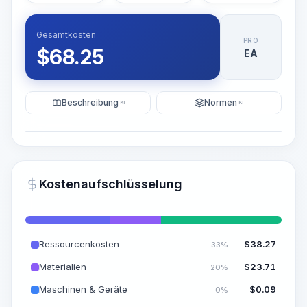
Gesamtkosten
PRO
$
68.25
EA
Beschreibung
Normen
KI
KI
Illustration
KI-Visualisierung generieren
PRO
Kostenaufschlüsselung
~15-30 Sek.
Ressourcenkosten
$
38.27
33%
Materialien
$
23.71
20%
Maschinen & Geräte
$
0.09
0%