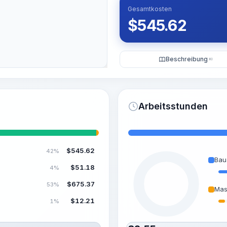
Gesamtkosten
$
545.62
Beschreibung
KI
Arbeitsstunden
$
545.62
42%
Bau
$
51.18
4%
$
675.37
53%
Mas
$
12.21
1%