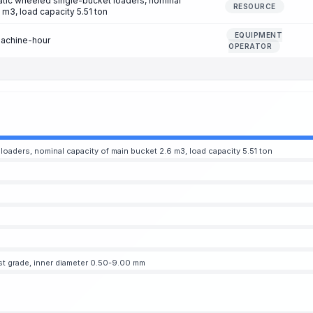
tic wheeled single-bucket loaders, nominal
RESOURCE
 m3, load capacity 5.51 ton
EQUIPMENT
machine-hour
OPERATOR
oaders, nominal capacity of main bucket 2.6 m3, load capacity 5.51 ton
rst grade, inner diameter 0.50-9.00 mm