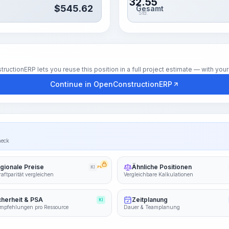
32.55
$
545.62
Gesamt
Std.
tionERP lets you reuse this position in a full project estimate — with your 
Continue in OpenConstructionERP
heck
gionale Preise
Ähnliche Positionen
KI
PRO
aftparität vergleichen
Vergleichbare Kalkulationen
cherheit & PSA
Zeitplanung
KI
mpfehlungen pro Ressource
Dauer & Teamplanung