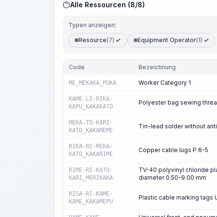
Alle Ressourcen (8/8)
Typen anzeigen:
Resource
(7)
Equipment Operator
(1)
Code
Bezeichnung
Worker Category 1
ME_MEKAKA_PUKA
KAME-LI-RIKA-
Polyester bag sewing threa
KAPU_KAKAKATO
MEKA-TO-KARI-
Tin-lead solder without an
KATO_KAKAMEME
RIKA-RI-MEKA-
Copper cable lugs P 6-5
KATO_KAKARIME
TV-40 polyvinyl chloride pla
RIME-RI-KATO-
diameter 0.50-9.00 mm
KARI_MERIKAKA
RISA-RI-KAME-
Plastic cable marking tags
KAME_KAKAMEPU