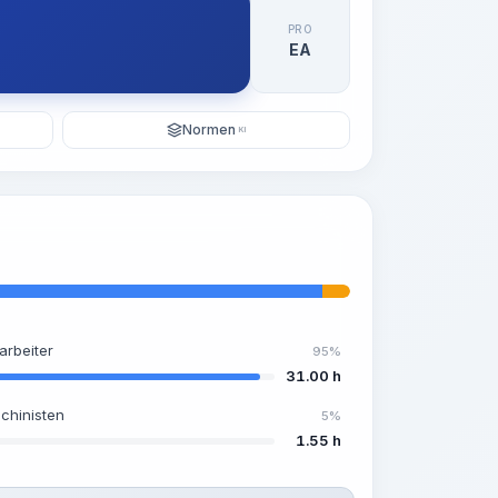
PRO
EA
Normen
KI
arbeiter
95%
31.00 h
chinisten
5%
1.55 h