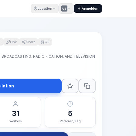
Location
Anmelden
US
F
Link
Share
QR
BROADCASTING, RADIOIFICATION, AND TELEVISION
ulation
31
5
Workers
Personen/Tag