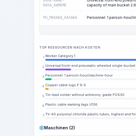
Universal front-end pneuma
DXME-KANE-
capacity of main bucket 2.6
KASA_KAMEME
Personnel: 1 person-hour/
PU_MEKAKA_KASAKA
TOP RESSOURCEN NACH KOSTEN
Worker Category 1
1.
Universal front-end pneumatic wheeled single-bucket l
2.
Personnel: 1 person-hour/machine-hour
3.
Copper cable lugs P 6-5
4.
Tin-lead solder without antimony, grade POS30
5.
Plastic cable marking tags U136
6.
TV-40 polyvinyl chloride plastic tubes, highest and fi
7.
Maschinen (2)