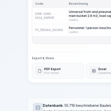
Code
Bezeichnung
Universal front-end pneumat
DXME-KANE-
main bucket 2.6 m3, load cap
KASA_KAMEME
Loaders
Personnel: 1 person-hour/m
PU_MEKAKA_KASAKA
Loaders
Export & Share
PDF Export
Excel
Print version
Spreadshe
Datenbank:
55.719 beschriebene Bauleis