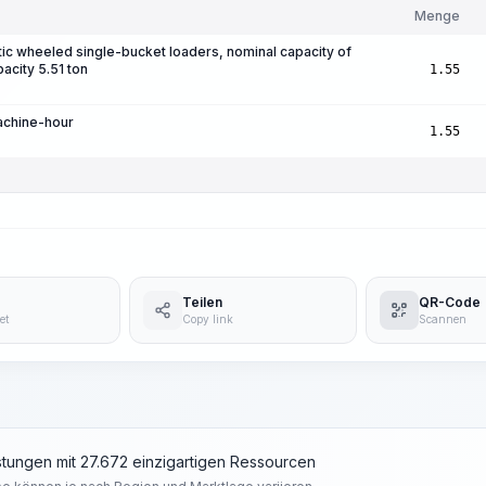
Menge
ic wheeled single-bucket loaders, nominal capacity of
acity 5.51 ton
1.55
achine-hour
1.55
Teilen
QR-Code
et
Copy link
Scannen
tungen mit 27.672 einzigartigen Ressourcen