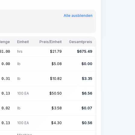
Alle ausblenden
enge
Einheit
Preis/Einheit
Gesamtpreis
hrs
$
21.79
$
675.49
31.00
lb
$
5.08
$
0.00
0.00
lb
$
10.82
$
3.35
0.31
100 EA
$
50.50
$
6.56
0.13
lb
$
3.58
$
0.07
0.02
100 EA
$
4.30
$
0.56
0.13