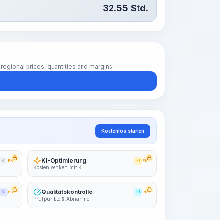
32.55
Std.
regional prices, quantities and margins.
Kostenlos starten
KI-Optimierung
KI
PRO
KI
PRO
Kosten senken mit KI
Qualitätskontrolle
KI
PRO
KI
PRO
Prüfpunkte & Abnahme