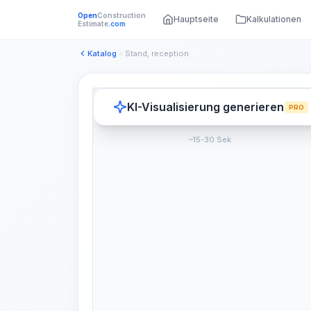
Open
Construction
Hauptseite
Kalkulationen
Estimate
.com
Katalog
Stand, reception
KI-Visualisierung generieren
PRO
~15-30 Sek.