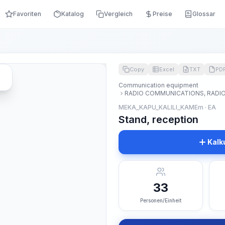
Favoriten
Katalog
Vergleich
Preise
Glossar
Copy
Excel
TXT
PD
Communication equipment
RADIO COMMUNICATIONS, RADIO 
MEKA_KAPU_KALILI_KAMEm · EA
Stand, reception
Kalk
33
Personen/Einheit