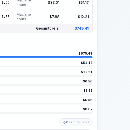
Machine
$
33.01
$
51.17
1.55
hours
Machine
$
7.88
$
12.21
1.55
hours
Gesamtpreis:
$
749.41
$
675.49
$
51.17
$
12.21
$
6.56
$
3.35
$
0.56
$
0.07
Beschreiben
KI