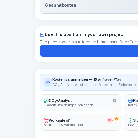
Gesamtkosten
Use this position in your own project
The price above is a reference benchmark. OpenConstruc
Kostenlos anmelden — 15 Anfragen/Tag
CO₂-Analyse · Arbeitsschritte · Maschinen · Sicherheitsc
CO₂-Analyse
Re
KI
Umweltauswirkungen berechnen
Kaufkr
Wo kaufen?
Si
KI
PRO
Baumärkte & Händler finden
PSA-E