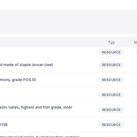
Typ
M
RESOURCE
d made of staple lavsan (raw)
RESOURCE
timony, grade POS30
RESOURCE
RESOURCE
stic tubes, highest and first grade, inner
RESOURCE
 U136
RESOURCE