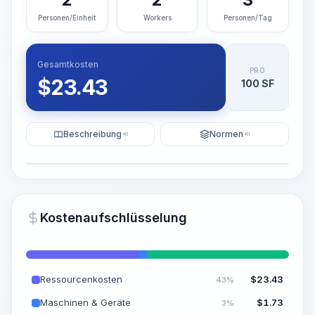
Personen/Einheit
Workers
Personen/Tag
Gesamtkosten
PRO
$
23.43
100 SF
Beschreibung
Normen
KI
KI
Illustration
KI-Visualisierung generieren
PRO
Kostenaufschlüsselung
~15-30 Sek.
Ressourcenkosten
$
23.43
43%
Maschinen & Geräte
$
1.73
3%