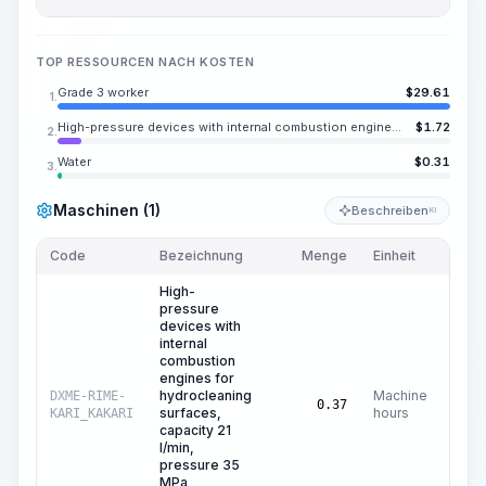
TOP RESSOURCEN NACH KOSTEN
Grade 3 worker
$
29.61
1.
High-pressure devices with internal combustion engines for hydrocleaning surfaces, capacity 21 l/min, pressure 35 MPa
$
1.72
2.
Water
$
0.31
3.
Maschinen (1)
Beschreiben
KI
Code
Bezeichnung
Menge
Einheit
Preis
High-
pressure
devices with
internal
combustion
engines for
hydrocleaning
Machine
DXME-RIME-
0.37
surfaces,
hours
KARI_KAKARI
capacity 21
l/min,
pressure 35
MPa