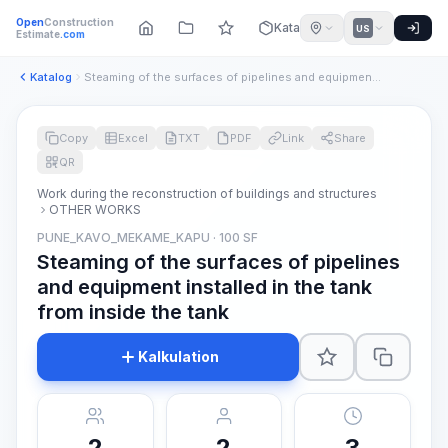
Open
Construction
Katalog
US
Estimate
.com
Katalog
Steaming of the surfaces of pipelines and equipment installe...
Copy
Excel
TXT
PDF
Link
Share
QR
Work during the reconstruction of buildings and structures
OTHER WORKS
PUNE_KAVO_MEKAME_KAPU · 100 SF
Steaming of the surfaces of pipelines
and equipment installed in the tank
from inside the tank
Kalkulation
2
2
3