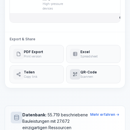
High-pressure
devices
Gesam
Export & Share
PDF Export
Excel
Print version
Spreadsheet
Teilen
QR-Code
Copy link
Scannen
Datenbank:
55.719 beschriebene
Mehr erfahren →
Bauleistungen mit 27.672
einzigartigen Ressourcen