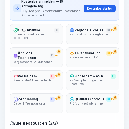
Kostenlos anmelden — 15
~15-30 Sek.
Anfragen/Tag
Kostenlos starten
CO₂-Analyse · Arbeitsschritte · Maschinen ·
Sicherheitscheck
CO₂-Analyse
Regionale Preise
KI
KI
PRO
Umweltauswirkungen
Kaufkraftparität vergleichen
berechnen
Ähnliche
KI-Optimierung
KI
PRO
KI
PRO
Positionen
Kosten senken mit KI
Vergleichbare Kalkulationen
Wo kaufen?
Sicherheit & PSA
KI
PRO
KI
Baumärkte & Händler finden
PSA-Empfehlungen pro
Ressource
Zeitplanung
Qualitätskontrolle
KI
PRO
KI
PRO
Dauer & Teamplanung
Prüfpunkte & Abnahme
Alle Ressourcen (3/3)