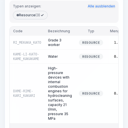
Typen anzeigen:
Alle ausblenden
Resource
(3)
Code
Bezeichnung
Typ
Menge
Grade 3
RI_MEKAKA_KATO
1.53
RESOURCE
worker
KAME-LI-KATO-
Water
0.50
RESOURCE
KAME_KAKAKAME
High-
pressure
devices with
internal
combustion
engines for
DXME-RIME-
0.37
RESOURCE
hydrocleaning
KARI_KAKARI
surfaces,
capacity 21
l/min,
pressure 35
MPa