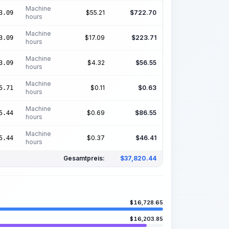
Machine
$
55.21
$
722.70
3.09
hours
Machine
$
17.09
$
223.71
3.09
hours
Machine
$
4.32
$
56.55
3.09
hours
Machine
$
0.11
$
0.63
5.71
hours
Machine
$
0.69
$
86.55
5.44
hours
Machine
$
0.37
$
46.41
5.44
hours
Gesamtpreis:
$
37,820.44
$
16,728.65
$
16,203.85