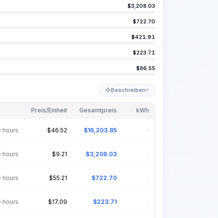
$
3,208.03
$
722.70
$
421.91
$
223.71
$
86.55
Beschreiben
KI
Preis/Einheit
Gesamtpreis
kWh
 hours
$
46.52
$
16,203.85
-
 hours
$
9.21
$
3,208.03
-
 hours
$
55.21
$
722.70
-
 hours
$
17.09
$
223.71
-