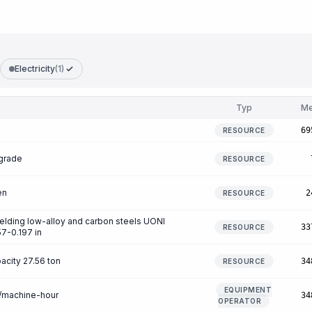
Electricity
(1)
Typ
M
69
RESOURCE
 grade
RESOURCE
en
2
RESOURCE
elding low-alloy and carbon steels UONI
33
RESOURCE
57-0.197 in
pacity 27.56 ton
34
RESOURCE
EQUIPMENT
r/machine-hour
34
OPERATOR