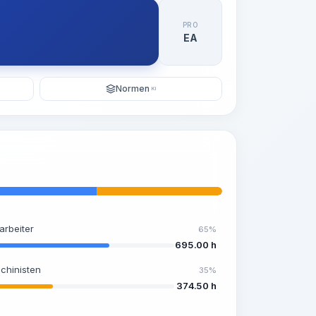
PRO
EA
Normen
KI
arbeiter
65%
695.00 h
chinisten
35%
374.50 h