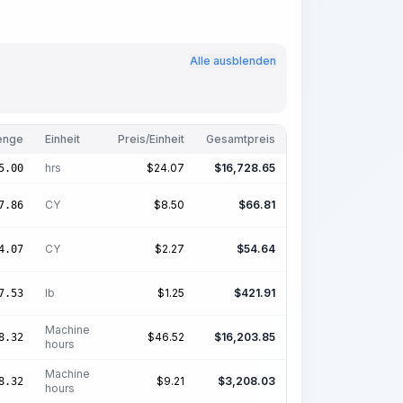
Alle ausblenden
enge
Einheit
Preis/Einheit
Gesamtpreis
hrs
$
24.07
$
16,728.65
5.00
CY
$
8.50
$
66.81
7.86
CY
$
2.27
$
54.64
4.07
lb
$
1.25
$
421.91
7.53
Machine
$
46.52
$
16,203.85
8.32
hours
Machine
$
9.21
$
3,208.03
8.32
hours