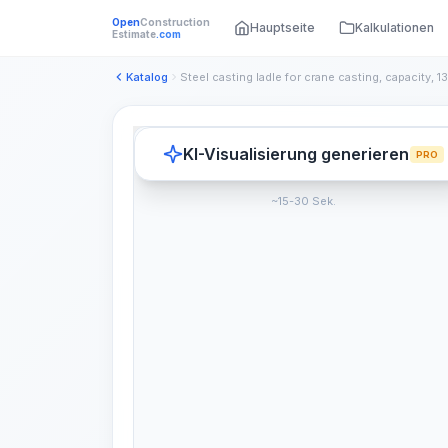
Open
Construction
Hauptseite
Kalkulationen
Estimate
.com
Katalog
KI-Visualisierung generieren
PRO
~15-30 Sek.