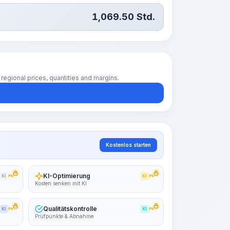
1,069.50
Std.
regional prices, quantities and margins.
Kostenlos starten
KI-Optimierung
KI
PRO
KI
PRO
Kosten senken mit KI
Qualitätskontrolle
KI
PRO
KI
PRO
Prüfpunkte & Abnahme