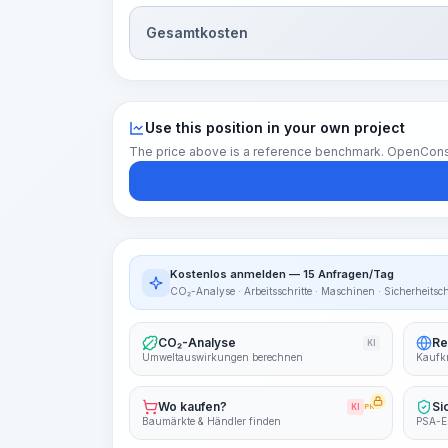
Gesamtkosten
Use this position in your own project
The price above is a reference benchmark. OpenConstruc
Kostenlos anmelden — 15 Anfragen/Tag
CO₂-Analyse · Arbeitsschritte · Maschinen · Sicherheitsc
CO₂-Analyse
Re
KI
Umweltauswirkungen berechnen
Kaufkr
Wo kaufen?
Si
KI
PRO
Baumärkte & Händler finden
PSA-E