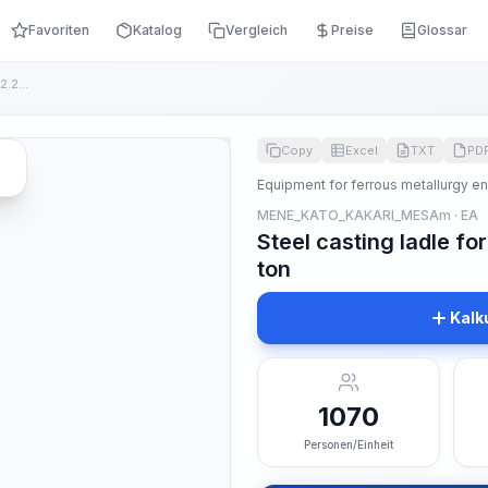
Favoriten
Katalog
Vergleich
Preise
Glossar
Steel casting ladle for crane casting, capacity, 132.28 ton
Copy
Excel
TXT
PD
Equipment for ferrous metallurgy en
MENE_KATO_KAKARI_MESAm · EA
Steel casting ladle fo
ton
Kalk
1070
Personen/Einheit