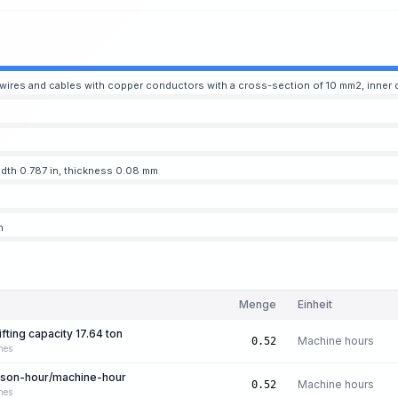
wires and cables with copper conductors with a cross-section of 10 mm2, inner d
width 0.787 in, thickness 0.08 mm
n
Menge
Einheit
ifting capacity 17.64 ton
Machine hours
0.52
nes
erson-hour/machine-hour
Machine hours
0.52
nes