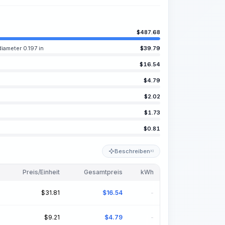
$
487.68
iameter 0.197 in
$
39.79
$
16.54
$
4.79
$
2.02
$
1.73
$
0.81
Beschreiben
KI
Preis/Einheit
Gesamtpreis
kWh
$
31.81
$
16.54
-
$
9.21
$
4.79
-