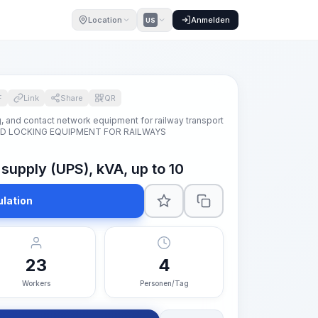
Location
Anmelden
US
F
Link
Share
QR
ng, and contact network equipment for railway transport
ND LOCKING EQUIPMENT FOR RAILWAYS
supply (UPS), kVA, up to 10
ulation
23
4
Workers
Personen/Tag