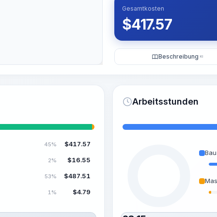
Gesamtkosten
$
417.57
Beschreibung
KI
Arbeitsstunden
$
417.57
45%
Bau
$
16.55
2%
$
487.51
53%
Mas
$
4.79
1%