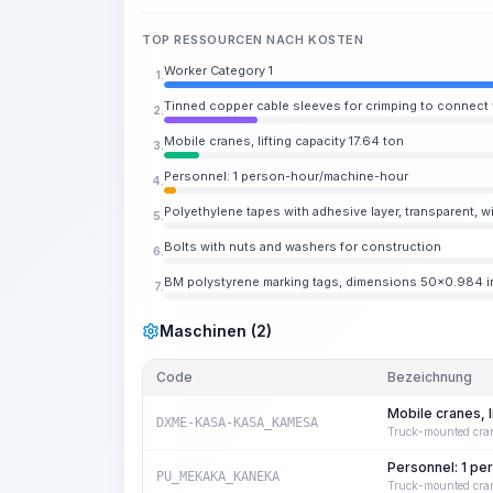
TOP RESSOURCEN NACH KOSTEN
Worker Category 1
1.
Tinned copper cable sleeves for crimping to connect 
2.
Mobile cranes, lifting capacity 17.64 ton
3.
Personnel: 1 person-hour/machine-hour
4.
Polyethylene tapes with adhesive layer, transparent, 
5.
Bolts with nuts and washers for construction
6.
BM polystyrene marking tags, dimensions 50x0.984 i
7.
Maschinen (2)
Code
Bezeichnung
Mobile cranes, l
DXME-KASA-KASA_KAMESA
Truck-mounted cra
Personnel: 1 p
PU_MEKAKA_KANEKA
Truck-mounted cra