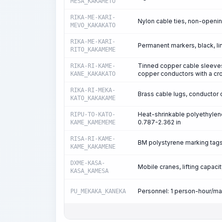
MESA_KAKAMETO
RIKA-ME-KARI-
Nylon cable ties, non-opening
MEVO_KAKAKATO
RIKA-ME-KARI-
Permanent markers, black, l
RITO_KAKAMEME
Tinned copper cable sleeves
RIKA-RI-KAME-
copper conductors with a cro
KANE_KAKAKATO
RIKA-RI-MEKA-
Brass cable lugs, conductor
KATO_KAKAKAME
Heat-shrinkable polyethylene
RIPU-TO-KATO-
0.787-2.362 in
KAME_KAMEMEME
RISA-RI-KAME-
BM polystyrene marking tags
KAME_KAKAMENE
DXME-KASA-
Mobile cranes, lifting capacit
KASA_KAMESA
Personnel: 1 person-hour/m
PU_MEKAKA_KANEKA