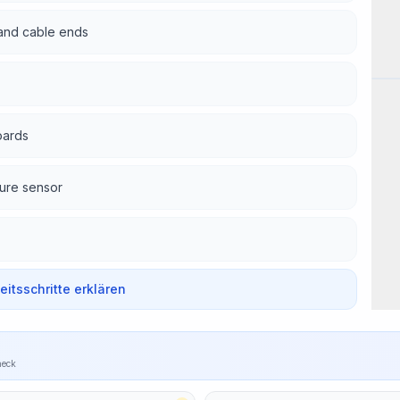
 and cable ends
Wor
oards
ture sensor
beitsschritte erklären
heck