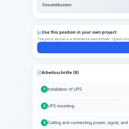
Gesamtkosten
Use this position in your own project
The price above is a reference benchmark. OpenConstruc
Arbeitsschritte (8)
Installation of UPS
1
UPS mounting
2
Cutting and connecting power, signal, and 
3