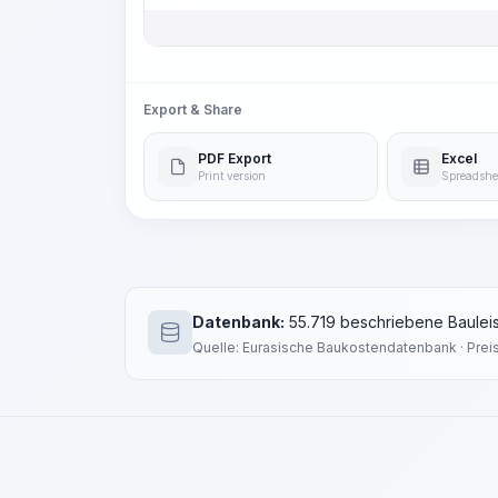
Export & Share
PDF Export
Excel
Print version
Spreadshe
Datenbank:
55.719 beschriebene Bauleis
Quelle: Eurasische Baukostendatenbank · Prei