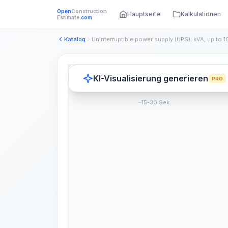
Open
Construction
Hauptseite
Kalkulationen
Estimate
.com
Katalog
Uninterruptible power supply (UPS), kVA, up to 1
KI-Visualisierung generieren
PRO
~15-30 Sek.