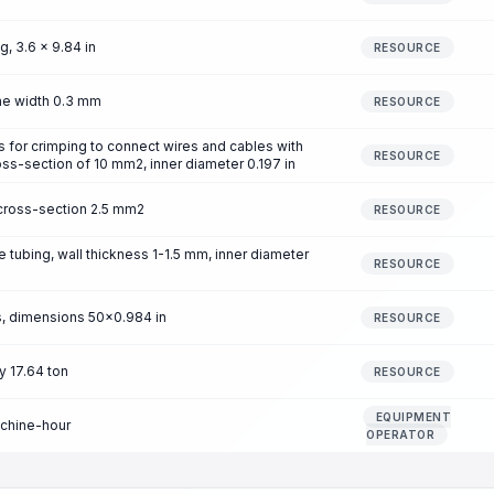
, 3.6 x 9.84 in
RESOURCE
ine width 0.3 mm
RESOURCE
 for crimping to connect wires and cables with
RESOURCE
ss-section of 10 mm2, inner diameter 0.197 in
 cross-section 2.5 mm2
RESOURCE
 tubing, wall thickness 1-1.5 mm, inner diameter
RESOURCE
, dimensions 50x0.984 in
RESOURCE
y 17.64 ton
RESOURCE
EQUIPMENT
achine-hour
OPERATOR