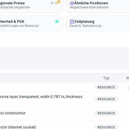
gionale Preise
Ähnliche Positionen
KI
PRO
aftparität vergleichen
Vergleichbare Kalkulationen
cherheit & PSA
Zeitplanung
KI
mpfehlungen pro Ressource
Dauer & Teamplanung
Typ
M
RESOURCE
ive layer, transparent, width 0.787 in, thickness
RESOURCE
for construction
RESOURCE
tor (internet socket)
RESOURCE