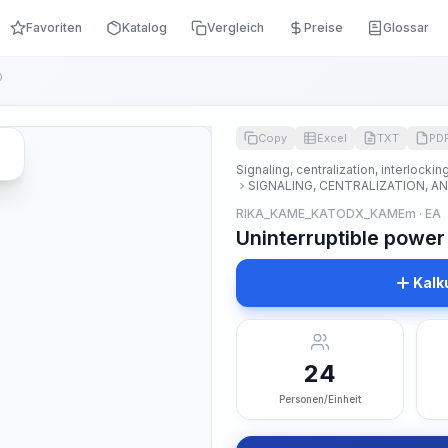
Favoriten
Katalog
Vergleich
Preise
Glossar
0
Copy
Excel
TXT
PD
Signaling, centralization, interlocki
SIGNALING, CENTRALIZATION, A
RIKA_KAME_KATODX_KAMEm · EA
Uninterruptible power 
Kalk
24
Personen/Einheit