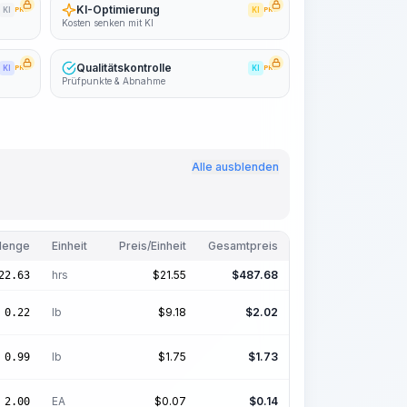
KI-Optimierung
KI
PRO
KI
PRO
Kosten senken mit KI
Qualitätskontrolle
KI
PRO
KI
PRO
Prüfpunkte & Abnahme
Alle ausblenden
enge
Einheit
Preis/Einheit
Gesamtpreis
hrs
$
21.55
$
487.68
22.63
lb
$
9.18
$
2.02
0.22
lb
$
1.75
$
1.73
0.99
EA
$
0.07
$
0.14
2.00