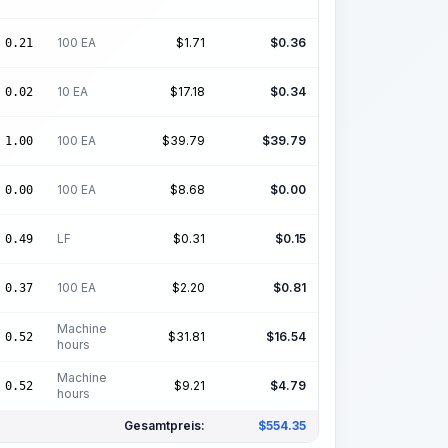
100 EA
$
1.71
$
0.36
0.21
10 EA
$
17.18
$
0.34
0.02
100 EA
$
39.79
$
39.79
1.00
100 EA
$
8.68
$
0.00
0.00
LF
$
0.31
$
0.15
0.49
100 EA
$
2.20
$
0.81
0.37
Machine
$
31.81
$
16.54
0.52
hours
Machine
$
9.21
$
4.79
0.52
hours
Gesamtpreis:
$
554.35