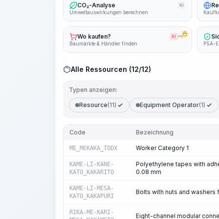
CO₂-Analyse
Re
KI
Umweltauswirkungen berechnen
Kaufkr
Wo kaufen?
Si
KI
PRO
Baumärkte & Händler finden
PSA-E
Alle Ressourcen (12/12)
Typen anzeigen:
Resource
(11)
Equipment Operator
(1)
Code
Bezeichnung
Worker Category 1
ME_MEKAKA_TODX
Polyethylene tapes with adhes
KAME-LI-KANE-
0.08 mm
KATO_KAKARITO
KAME-LI-MESA-
Bolts with nuts and washers 
KATO_KAKAPURI
RIKA-ME-KARI-
Eight-channel modular connec