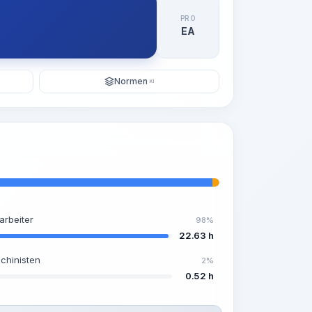
PRO
EA
Normen
KI
arbeiter
98%
22.63 h
chinisten
2%
0.52 h