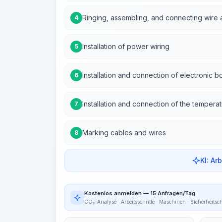
Ringing, assembling, and connecting wire
4
Installation of power wiring
5
Installation and connection of electronic b
6
Installation and connection of the tempera
7
Marking cables and wires
8
KI: Ar
Kostenlos anmelden — 15 Anfragen/Tag
CO₂-Analyse · Arbeitsschritte · Maschinen · Sicherheitsc