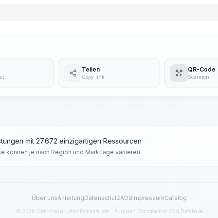
Teilen
QR-Code
et
Copy link
Scannen
tungen mit 27.672 einzigartigen Ressourcen
se können je nach Region und Marktlage variieren
Über uns
Anleitung
Datenschutz
AGB
Impressum
Catalog
© 2026 OpenConstructionEstimate.com · Eurasian Construction Cost Database