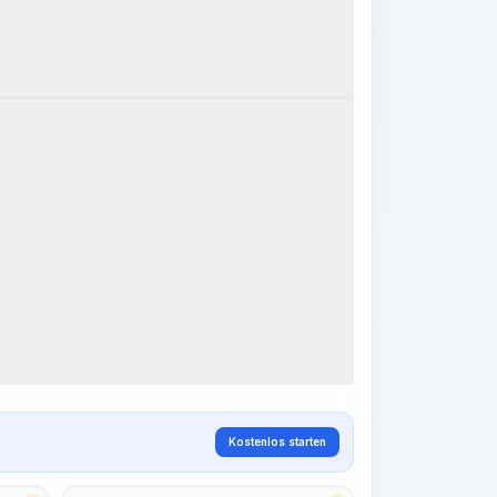
k Steps
Arbeitsablauf visualisieren
PRO
~15-30 Sek.
Kostenlos starten