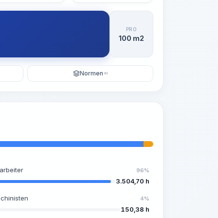
PRO
100 m2
Normen
KI
arbeiter
96%
3.504,70 h
chinisten
4%
150,38 h