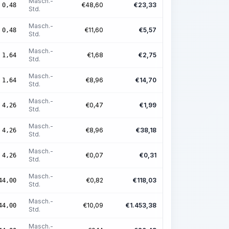
Masch.-
€
48,60
€
23,33
0,48
Std.
Masch.-
€
11,60
€
5,57
0,48
Std.
Masch.-
€
1,68
€
2,75
1,64
Std.
Masch.-
€
8,96
€
14,70
1,64
Std.
Masch.-
€
0,47
€
1,99
4,26
Std.
Masch.-
€
8,96
€
38,18
4,26
Std.
Masch.-
€
0,07
€
0,31
4,26
Std.
Masch.-
€
0,82
€
118,03
44,00
Std.
Masch.-
€
10,09
€
1.453,38
44,00
Std.
Masch.-