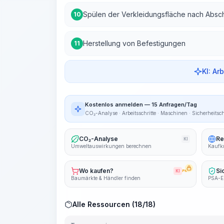
Spülen der Verkleidungsfläche nach Absch
10
Herstellung von Befestigungen
11
KI: Ar
Kostenlos anmelden — 15 Anfragen/Tag
CO₂-Analyse · Arbeitsschritte · Maschinen · Sicherheitsc
CO₂-Analyse
Re
KI
Umweltauswirkungen berechnen
Kaufkr
Wo kaufen?
Si
KI
PRO
Baumärkte & Händler finden
PSA-E
Alle Ressourcen (18/18)