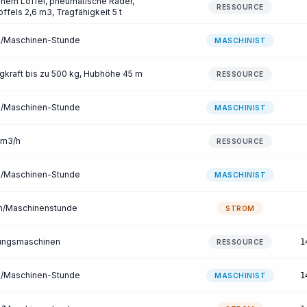
einem Löffel, pneumatische Räder,
RESSOURCE
fels 2,6 m3, Tragfähigkeit 5 t
de/Maschinen-Stunde
MASCHINIST
kraft bis zu 500 kg, Hubhöhe 45 m
RESSOURCE
de/Maschinen-Stunde
MASCHINIST
 m3/h
RESSOURCE
de/Maschinen-Stunde
MASCHINIST
Wh/Maschinenstunde
STROM
tungsmaschinen
1
RESSOURCE
de/Maschinen-Stunde
1
MASCHINIST