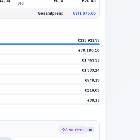
€
0,14
€
20,43
44,00
Std.
Gesamtpreis:
€
311.675,65
€
228.922,38
€
79.190,10
€
1.453,38
€
1.333,24
€
548,13
€
118,03
€
38,18
Alternativen
m