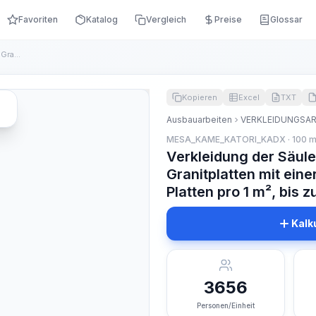
Favoriten
Katalog
Vergleich
Preise
Glossar
Verkleidung der Säulen mit facettierten polierten Granitplat...
Kopieren
Excel
TXT
Ausbauarbeiten
VERKLEIDUNGSAR
MESA_KAME_KATORI_KADX · 100 
Verkleidung der Säulen
Granitplatten mit ein
Platten pro 1 m², bis z
Kalk
3656
Personen/Einheit