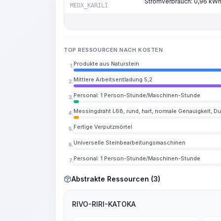
Stromverbrauch: 0,96 kW
MEDX_KARILI
TOP RESSOURCEN NACH KOSTEN
Produkte aus Naturstein
1.
Mittlere Arbeitsentladung 5,2
2.
Personal: 1 Person-Stunde/Maschinen-Stunde
3.
Messingdraht L68, rund, hart, normale Genauigkeit, D
4.
Fertige Verputzmörtel
5.
Universelle Steinbearbeitungsmaschinen
6.
Personal: 1 Person-Stunde/Maschinen-Stunde
7.
Abstrakte Ressourcen (3)
RIVO-RIRI-KATOKA